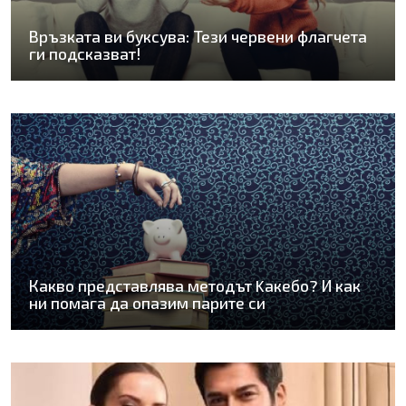
Връзката ви буксува: Тези червени флагчета
ги подсказват!
Какво представлява методът Kaкебо? И как
ни помага да опазим парите си