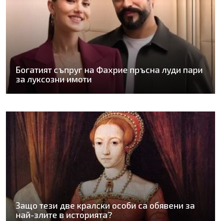
Богатият съпруг на Фахрие пръсна луди пари
за луксозни имоти
Защо тези две кралски особи са обявени за
най-злите в историята?