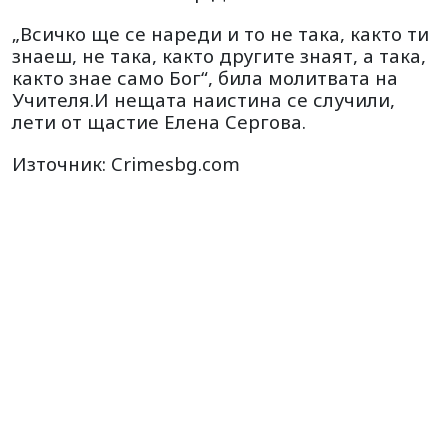
„Всичко ще се нареди и то не така, както ти
знаеш, не така, както другите знаят, а така,
както знае само Бог“, била молитвата на
Учителя.И нещата наистина се случили,
лети от щастие Елена Сергова.
Източник: Crimesbg.com