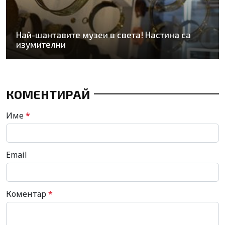
Най-шантавите музеи в света! Настина са
изумителни
КОМЕНТИРАЙ
Име
*
Email
Коментар
*