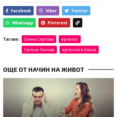
Facebook
Viber
Тwitter
Whatsapp
Pinterest
Тагове:
Елена Сергова
ергенът
Евгени Генчев
ергенката Елена
ОЩЕ ОТ НАЧИН НА ЖИВОТ