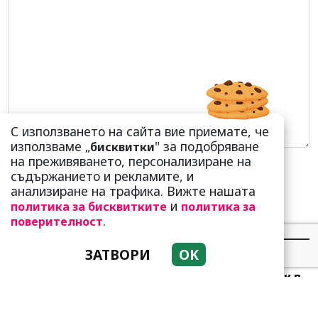
С използването на сайта вие приемате, че
използваме „
" за подобряване
бисквитки
на преживяването, персонализиране на
съдържанието и рекламите, и
анализиране на трафика. Вижте нашата
и
политика за бисквитките
политика за
.
поверителност
НАЙ-ЧЕТЕНИ
НАЙ-КОМЕНТИРАНИ
ЗАТВОРИ
OK
Много скоро! Тези три
зодии ще получат „нож в
гърба“ (Ще бъдат
предаде...