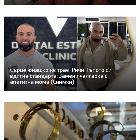
Сърце юнашко не трае! Ричи Тъпото си
вдигна стандарта: Замени чалгарка с
апетитна мома (Снимки)