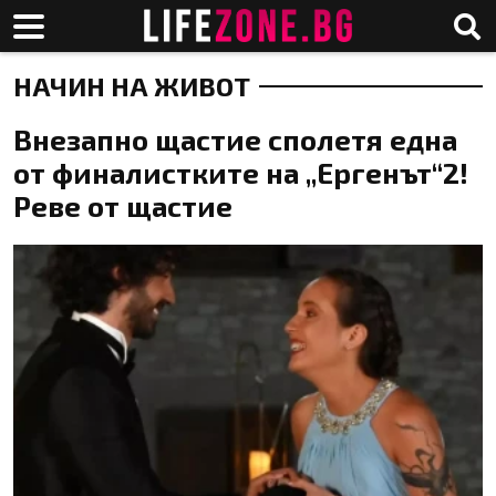
НАЧИН НА ЖИВОТ
Внезапно щастие сполетя една
от финалистките на „Ергенът“2!
Реве от щастие