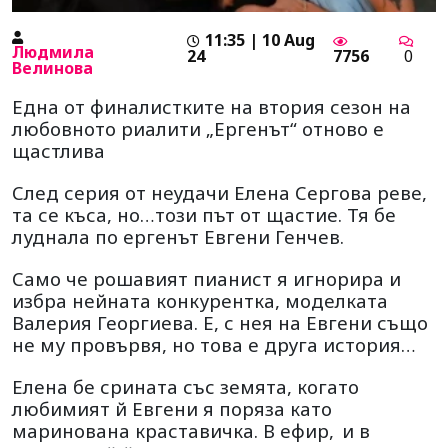
11:35 | 10 Aug
Людмила
24
7756
0
Велинова
Една от финалистките на втория сезон на
любовното риалити „Ергенът“ отново е
щастлива
След серия от неудачи Елена Сергова реве,
та се къса, но…този път от щастие. Тя бе
луднала по ергенът Евгени Генчев.
Само че рошавият пианист я игнорира и
избра нейната конкурентка, моделката
Валерия Георгиева. Е, с нея на Евгени също
не му провървя, но това е друга история…
Елена бе срината със земята, когато
любимият й Евгени я поряза като
маринована краставичка. В ефир,
и в