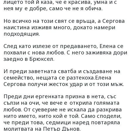
лицето той й каза, че е красива, умна и с
нея му
е добре, само че не я обича.
Но всичко на този свят се връща, а Сергова
наистина изживя много, докато намери
подходящия.
След като излезе от предаването, Елена се
похвали с нова любов. С него заживяха дори
заедно в Брюксел.
И преди заветната сватба и създаване на
семейство, нещата се разтекоха.Елена
Сергова получи жесток удар и от този мъж.
Преди дни ергенката призна в нета, със
сълзи на очи, че вече е
открила голямата
любов. От суеверие не искала да разкрива
нито името, нито кой е той. Само сподели,
че преди това, седмици наред повтаряла
молитвата на Петър Дънов.