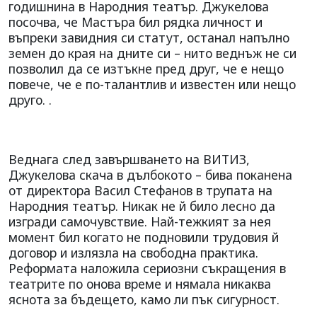
годишнина в Народния театър. Джукелова
посочва, че Мастъра бил рядка личност и
въпреки завидния си статут, останал напълно
земен до края на дните си – нито веднъж не си
позволил да се изтъкне пред друг, че е нещо
повече, че е по-талантлив и известен или нещо
друго. .
Веднага след завършването на ВИТИЗ,
Джукелова скача в дълбокото – бива поканена
от директора Васил Стефанов в трупата на
Народния театър. Никак не й било лесно да
изгради самочувствие. Най-тежкият за нея
момент бил когато не подновили трудовия й
договор и излязла на свободна практика.
Реформата наложила сериозни съкращения в
театрите по онова време и нямала никаква
яснота за бъдещето, камо ли пък сигурност.