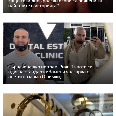
Защо тези две кралски особи са обявени за
най-злите в историята?
Сърце юнашко не трае! Ричи Тъпото си
вдигна стандарта: Замени чалгарка с
апетитна мома (Снимки)