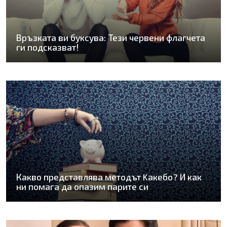
Връзката ви буксува: Тези червени флагчета
ги подсказват!
Какво представлява методът Kaкебо? И как
ни помага да опазим парите си