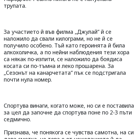
трупата.
За участието й във филма „Джулай“ й се
наложило да свали килограми, но не й се
получило особено. Тъй като героинята й била
алкохоличка, а по нейни наблюдения тези хора
са някак по-изпити, се наложило да боядиса
косата си по-тъмна и леко прошарена. За
„Сезонът на канарчетата“ пък се подстригала
почти нула номер.
Спортува винаги, когато може, но си е поставила
за цел да започне да спортува поне по 2-3 пъти
седмично.
Признава, че понякога се чувства самотна, на си
дава сметка, че това е от нежеланието й да