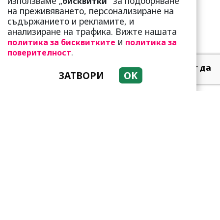
използваме „
" за подобряване
бисквитки
предаде...
на преживяването, персонализиране на
съдържанието и рекламите, и
анализиране на трафика. Вижте нашата
и
политика за бисквитките
политика за
.
поверителност
Тези зодии най-обичат да
ЗАТВОРИ
OK
не правят нищо! Те са
кралете на мързела
Като прахосмукачки са!
Парите буквално се
„лепят“ на тези три зодии