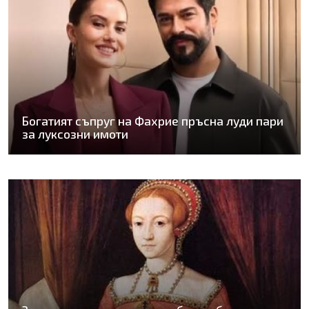
Богатият съпруг на Фахрие пръсна луди пари
за луксозни имоти