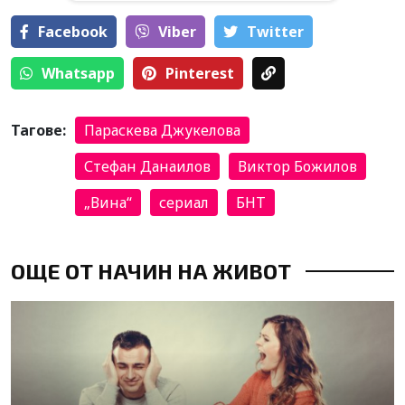
Facebook
Viber
Тwitter
Whatsapp
Pinterest
Тагове:
Параскева Джукелова
Стефан Данаилов
Виктор Божилов
„Вина“
сериал
БНТ
ОЩЕ ОТ НАЧИН НА ЖИВОТ