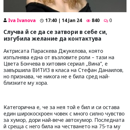
Iva Ivanova
17:40 | 14 Jan 24
840
0
Случва й се да се затвори в себе си,
изгубила желание да контактува
Актрисата Параскева Джукелова, която
изпълнява една от възловите роли – тази на
Цвета Бончева в хитовия сериал „Вина“, е
завършила ВИТИЗ в класа на Стефан Данаилов,
но признава, че никога не е била сред най-
близките му хора.
Категорична е, че за нея той е бил и си остава
един широкоскроен човек с много силно чувство
за хумор, дори най-вече автохумор. Последната
й среща с него била на честването на 75-та му