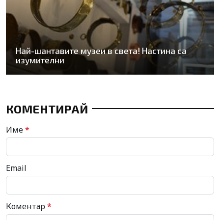
Най-шантавите музеи в света! Настина са
изумителни
КОМЕНТИРАЙ
Име
*
Email
Коментар
*