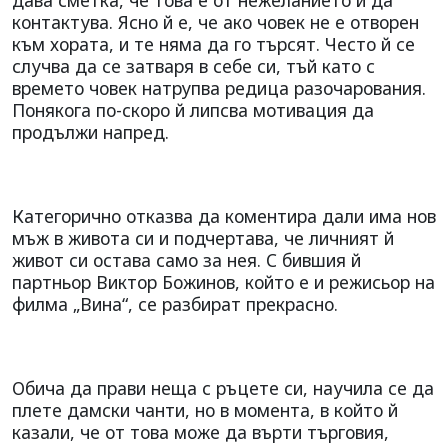
контактува. Ясно й е, че ако човек не е отворен
към хората, и те няма да го търсят. Често й се
случва да се затваря в себе си, тъй като с
времето човек натрупва редица разочарования.
Понякога по-скоро й липсва мотивация да
продължи напред.
Категорично отказва да коментира дали има нов
мъж в живота си и подчертава, че личният й
живот си остава само за нея. С бившия й
партньор Виктор Божинов, който е и режисьор на
филма „Вина“, се разбират прекрасно.
Обича да прави неща с ръцете си, научила се да
плете дамски чанти, но в момента, в който й
казали, че от това може да върти търговия,