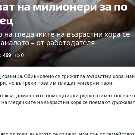
ат на милионери за по
сец
 на гледачките на възрастни хора се
таналото – от работодателя
469
0
 граница. Обикновено се грижат за възрастни хора, най
ери, но въпреки това им плащат мизерни пари.
о тежка, домашните помощнички рядко взимат повече о
 на гледачките на възрастни хора се поема от държавата
яло от този, за когото се грижат, или пък от семействот