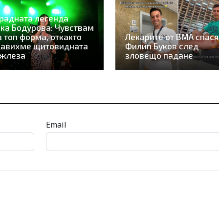
радната легенда
ка Бодурова: Чувствам
в топ форма, откакто
Лекарите от ВМА спася
равихме щитовидната
Филип Буков след
 жлеза
зловещо падане
Email