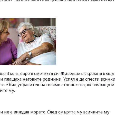
ше 3 млн. евро в сметката си. Живееше в скромна къща
 ми плащаха неговите роднини. Успял е да спести всичк
ато е бил управител на голямо стопанство, включващо м
ите му.
 и не е виждал морето. След смъртта му всичките му