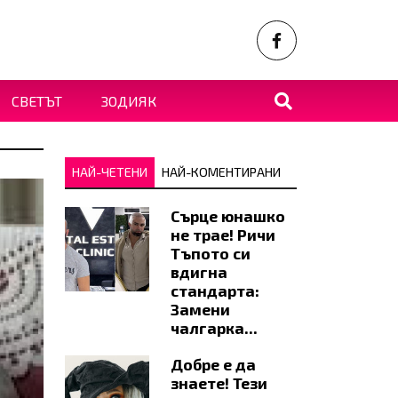
СВЕТЪТ
ЗОДИЯК
НАЙ-ЧЕТЕНИ
НАЙ-КОМЕНТИРАНИ
Сърце юнашко
не трае! Ричи
Тъпото си
вдигна
стандарта:
Замени
чалгарка...
Добре е да
знаете! Тези