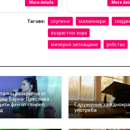
More details
More deta
Тагове:
слугини
милионери
гледа
възрастни хора
мизерно заплащане
робство
тални разкрития от
на Варна: Преслава
ити фен от свиреп
Сдружение за еднокра
рд
употреба