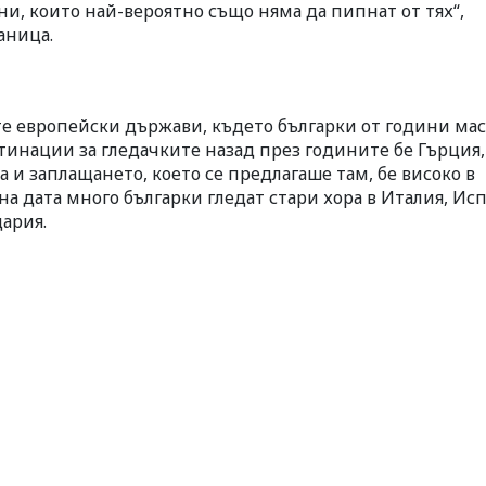
и, които най-вероятно също няма да пипнат от тях“,
аница.
те европейски държави, където българки от години ма
тинации за гледачките назад през годините бе Гърция,
 а и заплащането, което се предлагаше там, бе високо в
на дата много българки гледат стари хора в Италия, Ис
ария.