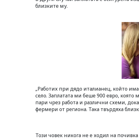
близките му.
„Работих при дядо италианец, който има
село. Заплатата ми беше 900 евро, която
пари чрез работа и различни схеми, док
фермери от региона. Така твърдяха близк
Този човек никога не е ходил на почивка