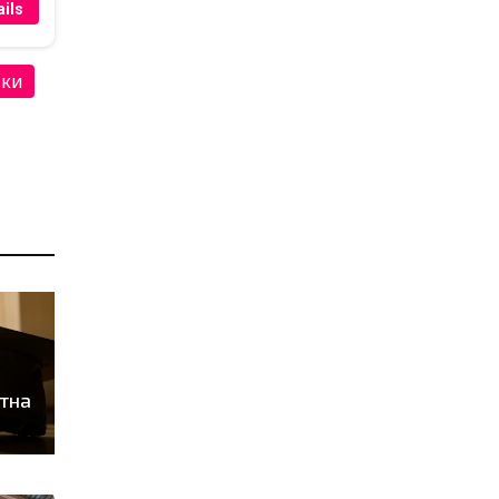
ils
чки
тна