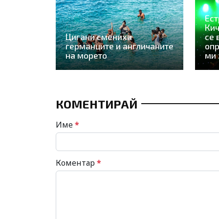
Ест
Кич
Цигани смениха
се 
германците и англичаните
оп
на морето
ми
КОМЕНТИРАЙ
Име
*
Коментар
*