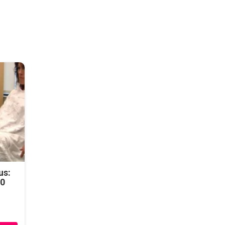
us:
50