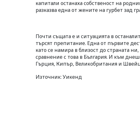
капитали останаха собственост на роднин
разказва една от жените на гурбет зад гр
Почти същата е и ситуацията в останали
търсят препитание. Една от първите дес
като се намира в близост до страната ни,
сравнение с това в България. И към днеш
Гърция, Кипър, Великобритания и Швейц
Източник: Уикенд