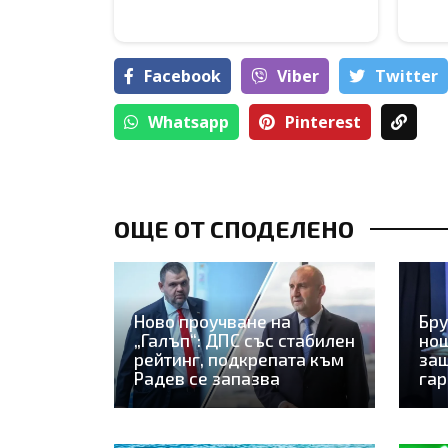
Facebook
Viber
Тwitter
Whatsapp
Pinterest
ОЩЕ ОТ СПОДЕЛЕНО
Ново проучване на
Бру
„Галъп“: ДПС със стабилен
нощ
рейтинг, подкрепата към
защ
Радев се запазва
га