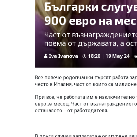
Българки слугув
900 евро на ме
Част от възнаграждението
поема от държавата, а ос
Iva Ivanova
18:20 | 19 May 24
Все повече родопчанки търсят работа зад
често в Италия, част от които са милион
При все, че работата им е изключителн
евро за месец. Част от възнаграждението
останалото – от работодателя.
В други случаи заплатата е осигурена изц