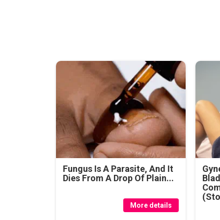
Fungus Is A Parasite, And It
Gyne
Dies From A Drop Of Plain...
Blad
Com
(Sto
More details