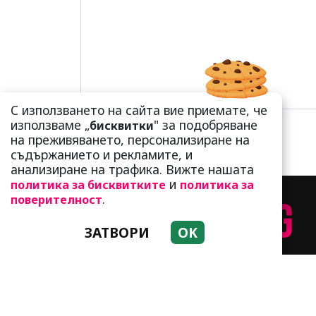
С използването на сайта вие приемате, че
използваме „
" за подобряване
бисквитки
на преживяването, персонализиране на
съдържанието и рекламите, и
анализиране на трафика. Вижте нашата
и
политика за бисквитките
политика за
.
поверителност
ЗАТВОРИ
OK
НАЧИН НА ЖИВОТ
Т
Използването и публикуването на част и