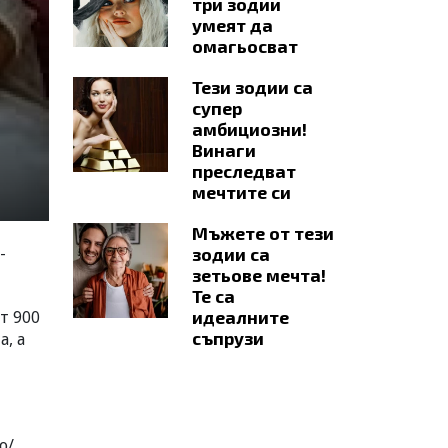
три зодии
умеят да
омагьосват
Тези зодии са
супер
амбициозни!
Винаги
преследват
мечтите си
Мъжете от тези
-
зодии са
зетьове мечта!
Те са
т 900
идеалните
съпрузи
, а
о/