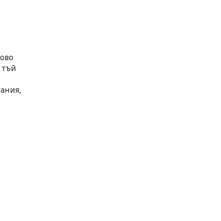
сово
 тъй
пания,