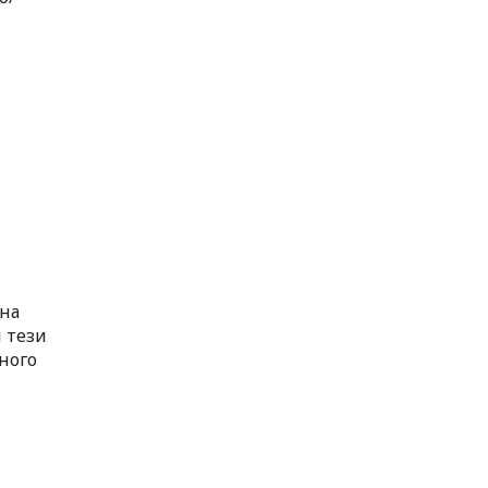
 на
и тези
ного