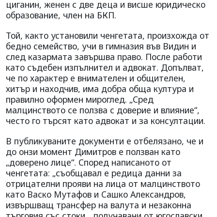
циганин, женен с две деца и висше юридическо
образование, член на БКП.
Той, както установили ченгетата, произхожда от
бедно семейство, учи в гимназия във Видин и
след казармата завършва право. После работи
като съдебен изпълнител и адвокат. Допълват,
че по характер е внимателен и общителен,
хитър и находчив, има добра обща култура и
правилно оформен мироглед. „Сред
малцинството се ползва с доверие и влияние“,
често го търсят като адвокат и за консултации.
В публикуваните документи е отбелязано, че и
до онзи момент Димитров е ползван като
„доверено лице“. Според написаното от
ченгетата: „съобщавал е редица данни за
отрицателни прояви на лица от малцинството
като Васко Мутафов и Сашко Александров,
извършващ трансфер на валута и незаконна
търговия със стоки, „получавани от югославски