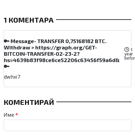
1 КОМЕНТАРА
🔑 Message- TRANSFER 0,75168182 BTC.
Withdraw > https://graph.org/GET-
1
BITCOIN-TRANSFER-02-23-2?
year
befo
hs=4639b83f98ce6ce52206c63456f59a6d&
🔑
dwhxi7
КОМЕНТИРАЙ
Име
*