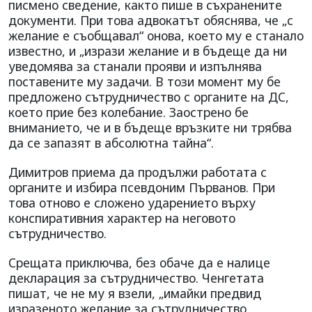
писмено сведение, както пише в съхранените
документи. При това адвокатът обяснява, че „с
желание е съобщавал“ онова, което му е станало
известно, и „изрази желание и в бъдеще да ни
уведомява за станали прояви и изпълнява
поставените му задачи. В този момент му бе
предложено сътрудничество с органите на ДС,
което прие без колебание. Заострено бе
вниманието, че и в бъдеще връзките ни трябва
да се запазят в абсолютна тайна“.
Димитров приема да продължи работата с
органите и избира псевдоним Първанов. При
това отново е сложено ударението върху
конспиративния характер на неговото
сътрудничество.
Срещата приключва, без обаче да е налице
декларация за сътрудничество. Ченгетата
пишат, че не му я взели, „имайки предвид
изразеното желание за сътрудничество,