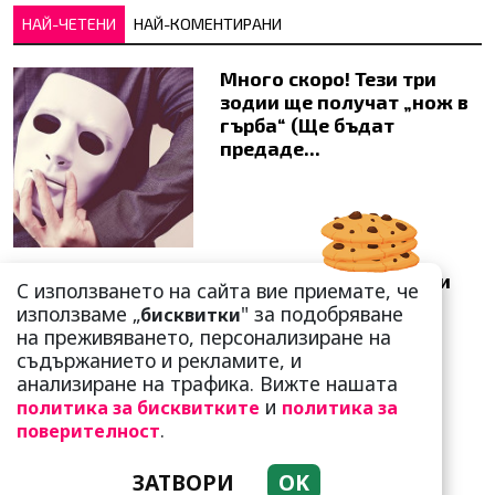
НАЙ-ЧЕТЕНИ
НАЙ-КОМЕНТИРАНИ
Много скоро! Тези три
зодии ще получат „нож в
гърба“ (Ще бъдат
предаде...
Добре е да знаете! Тези
С използването на сайта вие приемате, че
три зодии умеят да
използваме „
" за подобряване
бисквитки
омагьосват
на преживяването, персонализиране на
съдържанието и рекламите, и
анализиране на трафика. Вижте нашата
и
политика за бисквитките
политика за
.
поверителност
ЗАТВОРИ
OK
Какво представлява