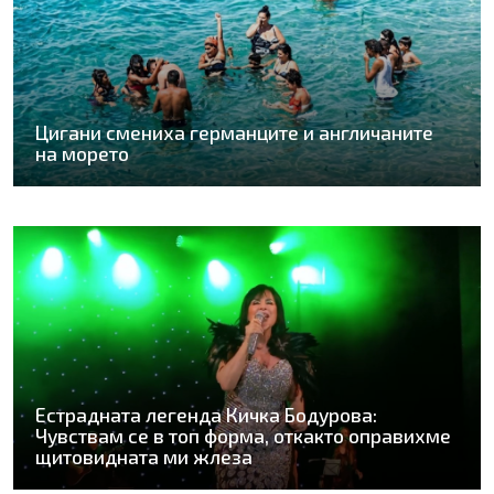
Цигани смениха германците и англичаните
на морето
Естрадната легенда Кичка Бодурова:
Чувствам се в топ форма, откакто оправихме
щитовидната ми жлеза