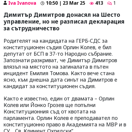
Iva Ivanova
10:50 | 23 Mar 25
413
1
Димитър Димитров донасял на Шесто
управление, но не разписал декларация
за сътрудничество
Родителят на кандидата на ГЕРБ-СДС за
конституционен съдия Орлин Колев, е бил
депутат от БСП в 37-то Народно събрание.
Запознати разкриват, че Димитър Димитров
влязъл на мястото на загиналата в пътен
инцидент Емилия Томова. Както вече стана
ясно, към днешна дата синът на Димитров е
кандидат за конституционен съдия.
Както е известно, един от двамата – Орлин
Колев или Йонко Грозев ще попълни
Конституционния съд от квотата на
парламента. Орлин Колев е преподавател по
конституционно право в Академията на МВР и в
СУ „Св. Климент Охридски“.