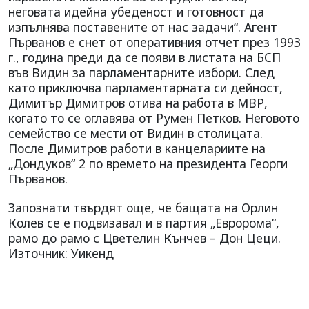
неговата идейна убеденост и готовност да
изпълнява поставените от нас задачи“. Агент
Първанов е снет от оперативния отчет през 1993
г., година преди да се появи в листата на БСП
във Видин за парламентарните избори. След
като приключва парламентарната си дейност,
Димитър Димитров отива на работа в МВР,
когато то се оглавява от Румен Петков. Неговото
семейство се мести от Видин в столицата.
После Димитров работи в канцелариите на
„Дондуков“ 2 по времето на президента Георги
Първанов.
Запознати твърдят още, че бащата на Орлин
Колев се е подвизавал и в партия „Евророма“,
рамо до рамо с Цветелин Кънчев – Дон Цеци.
Източник: Уикенд