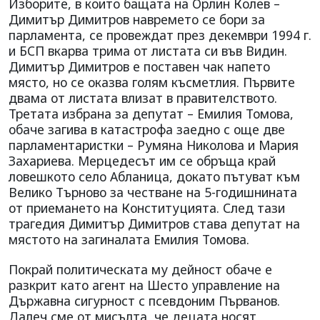
Изборите, в които бащата на Орлин Колев –
Димитър Димитров навремето се бори за
парламента, се провеждат през декември 1994 г.
и БСП вкарва трима от листата си във Видин.
Димитър Димитров е поставен чак напето
място, но се оказва голям късметлия. Първите
двама от листата влизат в правителството.
Третата избрана за депутат – Емилия Томова,
обаче загива в катастрофа заедно с още две
парламентаристки – Румяна Николова и Мария
Захариева. Мерцедесът им се обръща край
ловешкото село Абланица, докато пътуват към
Велико Търново за честване на 5-годишнината
от приемането на Конституцията. След тази
трагедия Димитър Димитров става депутат на
мястото на загиналата Емилия Томова.
Покрай политическата му дейност обаче е
разкрит като агент на Шесто управление на
Държавна сигурност с псевдоним Първанов.
Далеч сме от мисълта, че децата носят