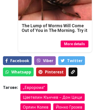
The Lump of Worms Will Come
Out of You in The Morning. Try it
More details
Facebook
Viber
Тwitter
Whatsapp
Pinterest
Тагове:
„Евророма“
Цветелин Кънчев – Дон Цеци
Орлин Колев
Йонко Грозев