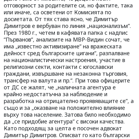
отговорност за родителите си, но фактите, така
или иначе, са осветени от Комисията по
досиетата. От тях става ясно, че Димитър
Димитров е вербуван по линия „национализъм“.
През 1980 г., четем в кафявата папка с надпис
“Първанов“, анализите на МВР-Видин сочат, че
има „известно активизиране“ на вражеската
дейност сред българските цигани“, разпалване
на националистически настроения, участие в
религиозни секти, контакти с югославски
граждани, извършване на незаконна търговия,
трансфер на валута и пр.“. При това офицерите
от ДС се жалят, че „наличната агентура е
крайно недостатъчна за наблюдение и
разработка на отрицателно проявяващите се“, а
също и за „оказване на положително влияние
върху това население. Затова било необходимо
да „се придобие агентура“ с високи качества.
Като подходящ за целта е посочен адвокат
Димитър Димитров. Описват го като български