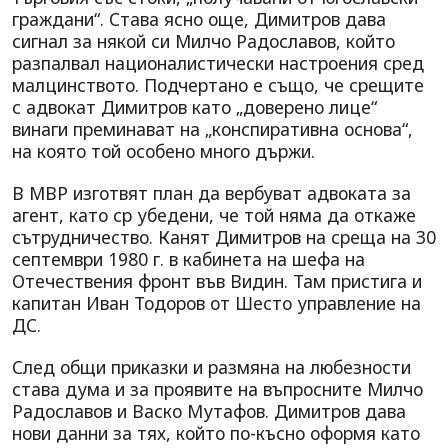
граждани“. Става ясно още, Димитров дава
сигнал за някой си Милчо Радославов, който
разпалвал националистически настроения сред
малцинството. Подчертано е също, че срещите
с адвокат Димитров като „доверено лице“
винаги преминават на „конспиративна основа“,
на която той особено много държи.
В МВР изготвят план да вербуват адвоката за
агент, като ср убедени, че той няма да откаже
сътрудничество. Канят Димитров на среща на 30
септември 1980 г. в кабинета на шефа на
Отечествения фронт във Видин. Там пристига и
капитан Иван Тодоров от Шесто управление на
ДС.
След общи приказки и размяна на любезности
става дума и за проявите на въпросните Милчо
Радославов и Васко Мутафов. Димитров дава
нови данни за тях, който по-късно оформя като