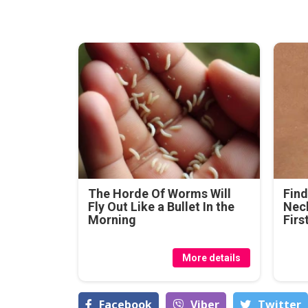
The Horde Of Worms Will
Find
Fly Out Like a Bullet In the
Neck
Morning
Firs
More details
Facebook
Viber
Тwitter