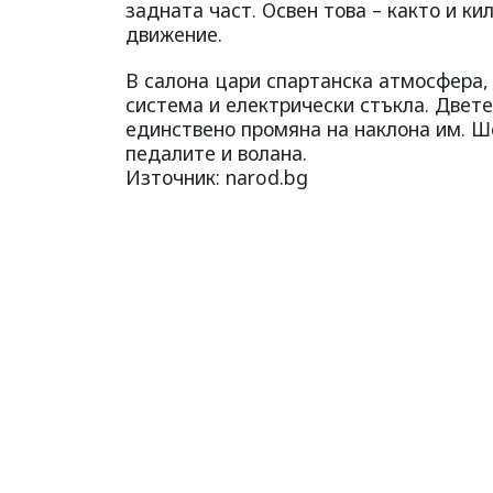
задната част. Освен това – както и к
движение.
В салона цари спартанска атмосфера,
система и електрически стъкла. Двете
единствено промяна на наклона им. 
педалите и волана.
Източник: narod.bg