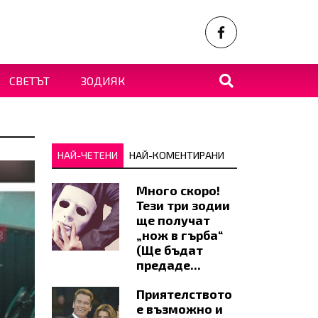
СВЕТЪТ
ЗОДИЯК
НАЙ-ЧЕТЕНИ
НАЙ-КОМЕНТИРАНИ
Много скоро!
Тези три зодии
ще получат
„нож в гърба“
(Ще бъдат
предаде...
Приятелството
е възможно и