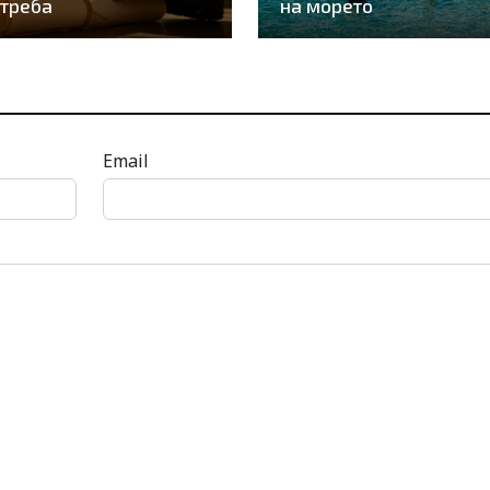
треба
на морето
Email