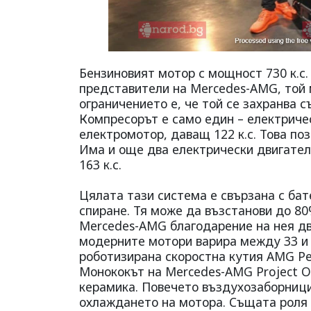
Бензиновият мотор с мощност 730 к.с. 
представители на Mercedes-AMG, той м
ограничението е, че той се захранва с
Компресорът е само един – електричес
електромотор, даващ 122 к.с. Това по
Има и още два електрически двигателя
163 к.с.
Цялата тази система е свързана с бат
спиране. Тя може да възстанови до 80
Mercedes-AMG благодарение на нея дв
модерните мотори варира между 33 и 
роботизирана скоростна кутия AMG P
Монококът на Mercedes-AMG Project ON
керамика. Повечето въздухозаборници
охлаждането на мотора. Същата роля и