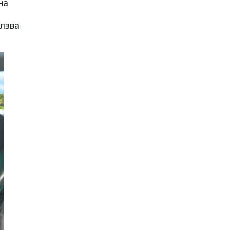
на
олзва