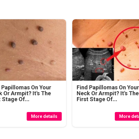
 Papillomas On Your
Find Papillomas On You
 Or Armpit? It's The
Neck Or Armpit? It's The
t Stage Of...
First Stage Of...
More details
More deta