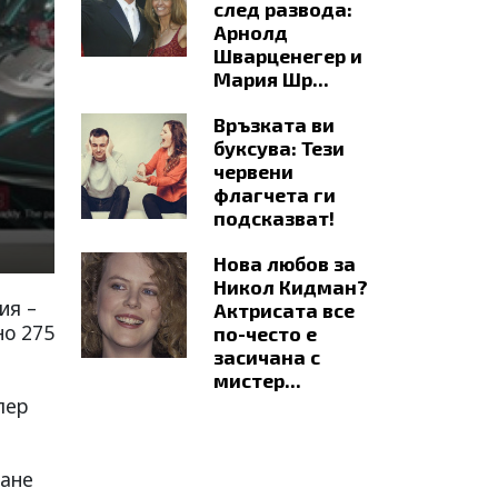
след развода:
Арнолд
Шварценегер и
Мария Шр...
Връзката ви
буксува: Тези
червени
флагчета ги
подсказват!
Нова любов за
Никол Кидман?
ия –
Актрисата все
но 275
по-често е
засичана с
мистер...
пер
гане