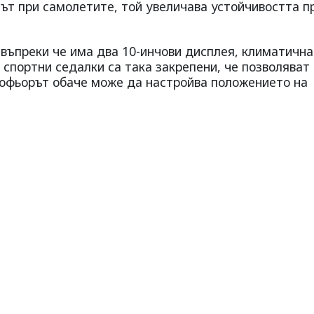
илът при самолетите, той увеличава устойчивостта п
 въпреки че има два 10-инчови дисплея, климатична
 спортни седалки са така закрепени, че позволяват
Шофьорът обаче може да настройва положението на