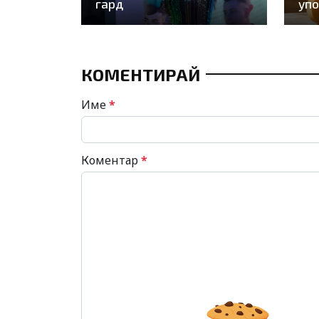
гард
упо
КОМЕНТИРАЙ
Име
*
Коментар
*