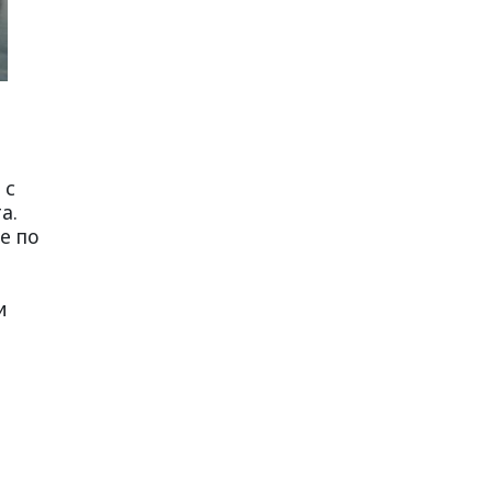
 с
а.
е по
и
т