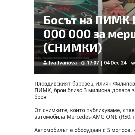
Босът на ПИМК 
000 000 за мерц
(СНИМКИ)
Iva Ivanova
17:07 | 04 Dec 24
Пловдивският баровец Илиян Филипов,
ПИМК, брои близо 3 милиона долара з
броя.
От снимките, които публикуваме, став
автомобила Mercedes-AMG ONE (R50, по
Автомобилът е оборудван с 5 мотора, к