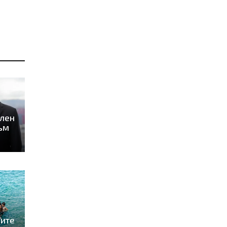
илен
ъм
ните