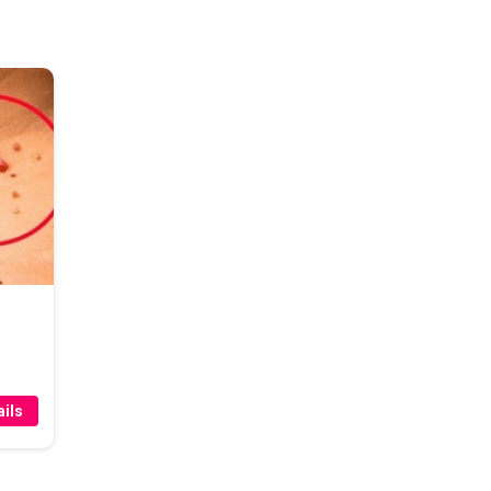
r
ils