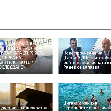
ЖТЕ КАК ИВАЙЛО
ЛИПОВ КОНТРОЛИРА
ГИТАЛНАТА ДЪРЖАВА
Ново проучване на
 ГЪРБА НА
„Галъп“: ДПС със стаб
АВИТЕЛСТВОТО?
рейтинг, подкрепата к
АЗСЛЕДВАНЕ)
Радев се запазва
Цигани смениха
ужение за еднократна
германците и англича