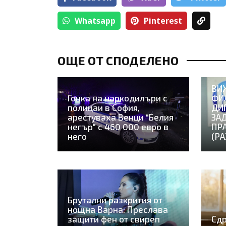
Whatsapp
Pinterest
ОЩЕ ОТ СПОДЕЛЕНО
ВИ
Гонка на наркодилъри с
ФИ
полицаи в София,
ДИ
арестуваха Венци "Белия
ЗАД
негър" с 460 000 евро в
ПР
него
(Р
Брутални разкрития от
нощна Варна: Преслава
защити фен от свиреп
Сдр