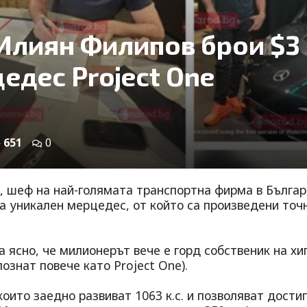
Илиян Филипов брои $3
едес Project One
651
0
 шеф на най-голямата транспортна фирма в Българ
а уникален мерцедес, от който са произведени точ
а ясно, че милионерът вече е горд собственик на хи
знат повече като Project One).
оито заедно развиват 1063 к.с. и позволяват дости