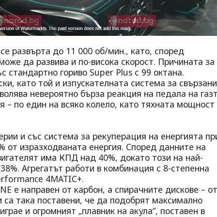
се развърта до 11 000 об/мин., като, според
оже да развива и по-висока скорост. Причината за
ъс стандартно гориво Super Plus с 99 октана.
ки, като той и изпускателната система за свързани
зволява невероятно бърза реакция на педала на газт
 – по един на всяко колело, като тяхната мощност 
ерии и със система за рекуперация на енергията пр
% от изразходваната енергия. Според данните на
игателят има КПД над 40%, докато този на най-
38%. Агрегатът работи в комбинация с 8-степенна
erformance 4MATIC+.
E е направен от карбон, а спирачните дискове – о
 са така поставени, че да подобрят максимално
грае и огромният „плавник на акула“, поставен в