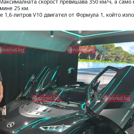
. Максималната скорост превишава 350 км/ч, а само 
мине 25 км.
 1,6-литров V10 двигател от Формула 1, който изп