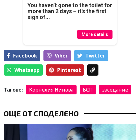
You haven’t gone to the toilet for
more than 2 days – it's the first
sign of...
More details
Facebook
Viber
Тwitter
Whatsapp
Pinterest
Тагове:
Корнелия Нинова
БСП
заседание
ОЩЕ ОТ СПОДЕЛЕНО