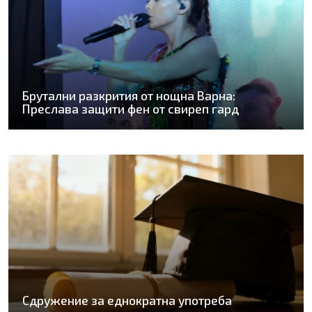
Брутални разкрития от нощна Варна:
Преслава защити фен от свиреп гард
Сдружение за еднократна употреба