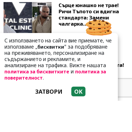
Сърце юнашко не трае!
Ричи Тъпото си вдигна
стандарта: Замени
чалгарка...
С използването на сайта вие приемате, че
използваме „
" за подобряване
бисквитки
на преживяването, персонализиране на
съдържанието и рекламите, и
Привличат се като
анализиране на трафика. Вижте нашата
пеперуди от светлината!
и
Но да живеят заедно-
политика за бисквитките
политика за
.
мисия не...
поверителност
ЗАТВОРИ
OK
Добре е да знаете! Тези
три зодии умеят да
омагьосват