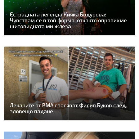
Естрадната легенда Кичка Бодурова:
Чувствам се в топ форма, откакто оправихме
щитовидната ми жлеза
Лекарите от ВМА спасяват Филип Буков след
зловещо падане