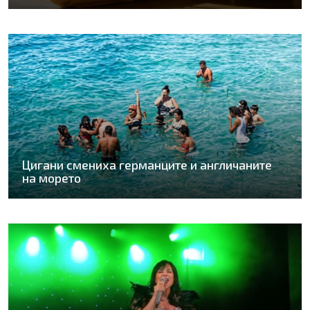
Цигани смениха германците и англичаните
на морето