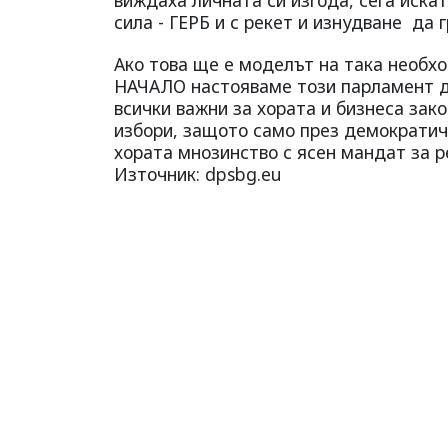
сила - ГЕРБ и с рекет и изнудване да 
Ако това ще е моделът на така необх
НАЧАЛО настояваме този парламент д
всички важни за хората и бизнеса зак
избори, защото само през демократич
хората мнозинство с ясен мандат за р
Източник: dpsbg.eu