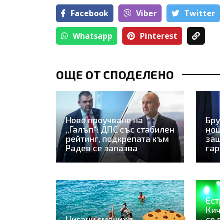
Facebook
Viber
Тwitter
Whatsapp
Pinterest
ОЩЕ ОТ СПОДЕЛЕНО
Ново проучване на
Бру
„Галъп“: ДПС със стабилен
нощ
рейтинг, подкрепата към
защ
Радев се запазва
га
Ест
Кич
Цигани смениха
се 