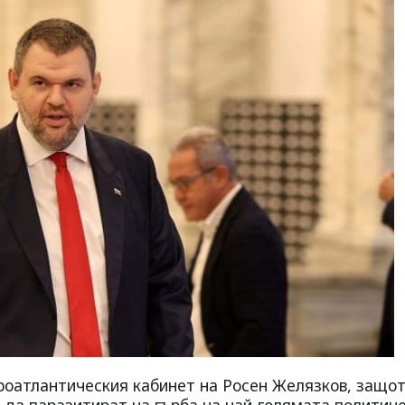
вроатлантическия кабинет на Росен Желязков, защот
т да паразитират на гърба на най-голямата политич