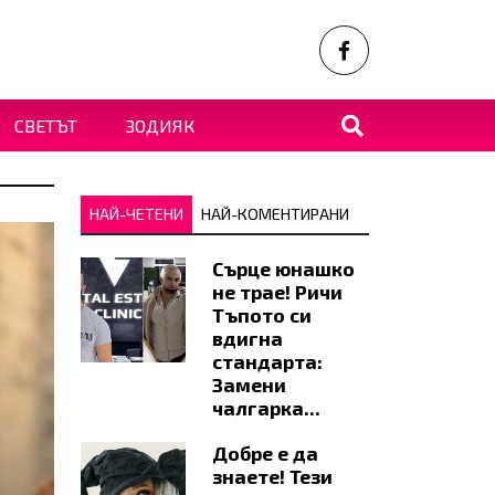
СВЕТЪТ
ЗОДИЯК
НАЙ-ЧЕТЕНИ
НАЙ-КОМЕНТИРАНИ
Сърце юнашко
не трае! Ричи
Тъпото си
вдигна
стандарта:
Замени
чалгарка...
Добре е да
знаете! Тези