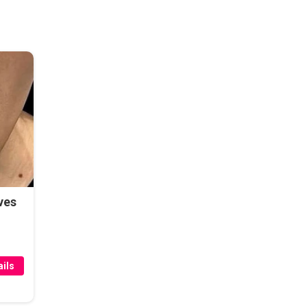
ves
ils