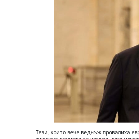
Тези, които вече веднъж провалиха е
виждаха личната си изгода, сега иска