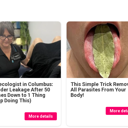
cologist in Columbus:
This Simple Trick Remo
der Leakage After 50
All Parasites From Your
es Down to 1 Thing
Body!
p Doing This)
More deta
More details