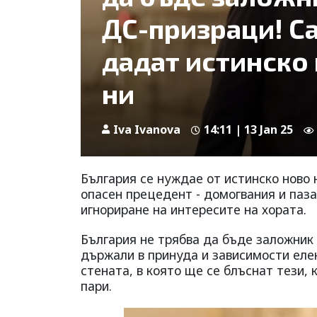
ДС-призраци! С
дадат истинско 
ни
Iva Ivanova
14:11 | 13 Jan 25
България се нуждае от истинско ново 
опасен прецедент - домогвания и паза
игнориране на интересите на хората.
България не трябва да бъде заложник
държали в принуда и зависимости елек
стената, в която ще се блъснат тези,
пари.