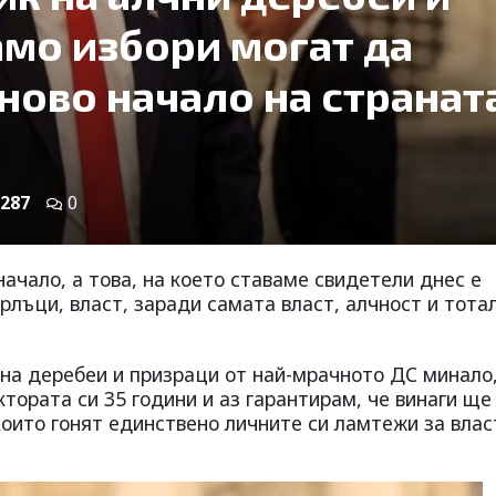
амо избори могат да
ново начало на странат
287
0
начало, а това, на което ставаме свидетели днес е
рлъци, власт, заради самата власт, алчност и тота
 на деребеи и призраци от най-мрачното ДС минало
тората си 35 години и аз гарантирам, че винаги ще
 които гонят единствено личните си ламтежи за влас