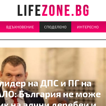
ВДЪХНОВЕНИЕ
СПОДЕЛЕНО
ИНТЕРЕСНО
лидер на ДПС и ПГ на
ЛО: България не може
ик на алчни деребеи и