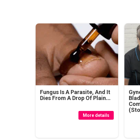
Fungus Is A Parasite, And It
Gyne
Dies From A Drop Of Plain...
Blad
Com
(Sto
More details