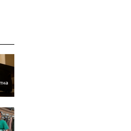
тна
ват