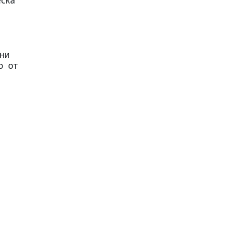
и
рни
о от