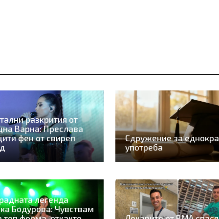
тални разкрития от
на Варна: Преслава
ити фен от свиреп
Сдружение за еднокра
рд
употреба
радната легенда
ка Бодурова: Чувствам
в топ форма, откакто
Лекарите от ВМА спася