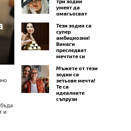
три зодии
умеят да
омагьосват
а
Тези зодии са
супер
амбициозни!
Винаги
преследват
мечтите си
Мъжете от тези
зодии са
лно
зетьове мечта!
Те са
идеалните
,
съпрузи
 бъда
т и