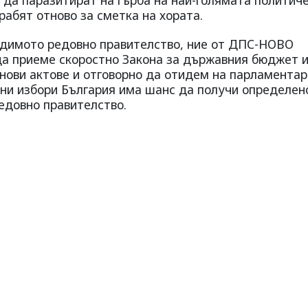
грабят отново за сметка на хората.
одимото редовно правителство, ние от ДПС-НОВО
а приеме скоростно Закона за държавния бюджет 
онови актове и отговорно да отидем на парламента
ни избори България има шанс да получи определeн
едовно правителство.