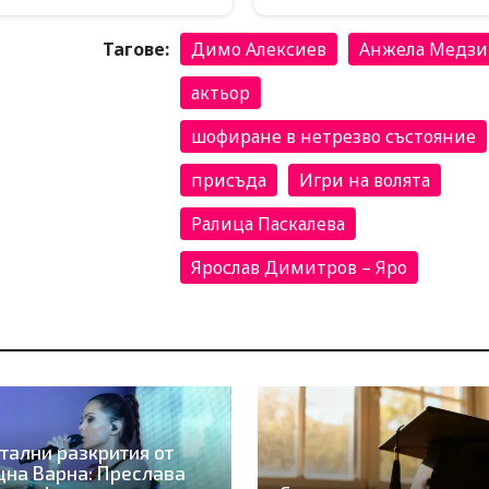
Тагове:
Димо Алексиев
Анжела Медзи
актьор
шофиране в нетрезво състояние
присъда
Игри на волята
Ралица Паскалева
Ярослав Димитров – Яро
тални разкрития от
на Варна: Преслава