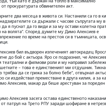
ода, тъй като е държан на топло в максимално
н от прокуратурата обвинителен акт.
рните два месеца в живота си. Настанили са го в к
надзирателите са държали с часове съпругата му в
да я пуснат да го види и за му остави колетна прат
и на волята“. Според думите му Димо Алексиев е
напрежение по време на престоя си в тъмницата, ос
ици.
Алексиев бил въдворен изпеченият автокрадец Ярос
гне до бой с актьора. Яро се подразнил, че Алексие
ои театрални и филмови роли и му направил забележ
ешетките – това е единственият ми отдушник. Тикна
з трябва да се грижа за болно бебе“, отвърнал акть
о си издействал преместване в друга килия, а за к
имо Алексиев, макар да беше арестуван за пореден 
имо Алексиев засега остава единственото наказани
 от патрул на Трето РПУ заради шофиране в нетрез