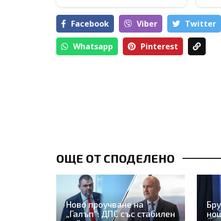
Facebook
Viber
Тwitter
Whatsapp
Pinterest
ОЩЕ ОТ СПОДЕЛЕНО
Ново проучване на
Бру
„Галъп“: ДПС със стабилен
нощ