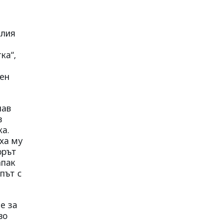
илия
ка“,
вен
лав
в
ка.
ха му
орът
апак
път с
е за
во