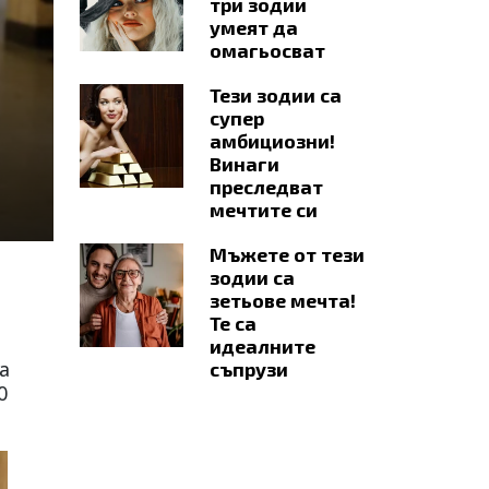
три зодии
умеят да
омагьосват
Тези зодии са
супер
амбициозни!
Винаги
преследват
мечтите си
Мъжете от тези
зодии са
зетьове мечта!
Те са
идеалните
а
съпрузи
0