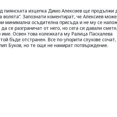
лед пиянската изцепка Димо Алексиев ще продължи 
а волята“. Запознати коментират, че Алексиев може
чи минимална осъдителна присъда и не му се нало
 да се разграничат от него, но сега си давали сметк
 име. Освен това колежката му Ралица Паскалева
той бъде отстранен. Все по-упорити слухове сочат,
ип Буков, но те още не намират потвърждение.