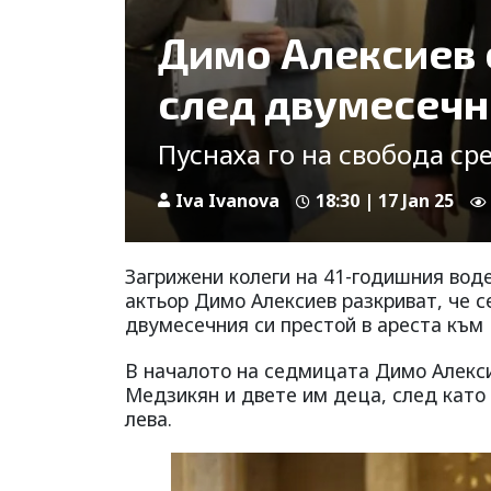
Димо Алексиев 
след двумесечн
Пуснаха го на свобода ср
Iva Ivanova
18:30 | 17 Jan 25
Загрижени колеги на 41-годишния воде
актьор Димо Алексиев разкриват, че с
двумесечния си престой в ареста към
В началото на седмицата Димо Алекси
Медзикян и двете им деца, след като
лева.