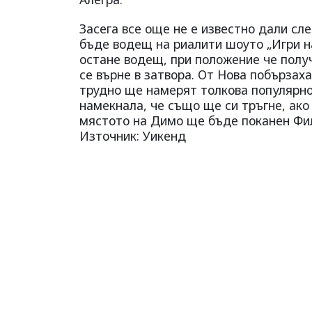
Засега все още не е известно дали с
бъде водещ на риалити шоуто „Игри н
остане водещ, при положение че полу
се върне в затвора. От Нова побързаха
трудно ще намерят толкова популярно
намекнала, че също ще си тръгне, ако 
мястото на Димо ще бъде поканен Фил
Източник: Уикенд