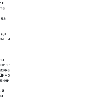
е в
ата
 да
 да
ла си
на
влезе
нижка
 Димо
дини.
 а
на