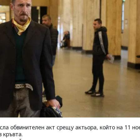
сла обвинителен акт срещу актьора, който на 11 н
в кръвта.