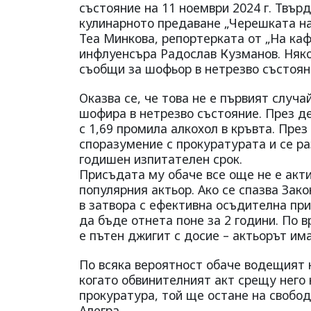
състояние на 11 ноември 2024 г. Твърд
кулинарното предаване „Черешката на 
Теа Минкова, репортерката от „На каф
инфлуенсъра Радослав Кузманов. Някой
съобщи за шофьор в нетрезво състоян
Оказва се, че това не е първият случа
шофира в нетрезво състояние. През де
с 1,69 промила алкохол в кръвта. През
споразумение с прокуратурата и се ра
годишен изпитателен срок.
Присъдата му обаче все още не е акт
популярния актьор. Ако се спазва Зак
в затвора с ефективна осъдителна при
да бъде отнета поне за 2 години. По 
е пътен джигит с досие – актьорът им
По всяка вероятност обаче водещият н
когато обвинителният акт срещу него 
прокуратура, той ще остане на свобод
Алегра.