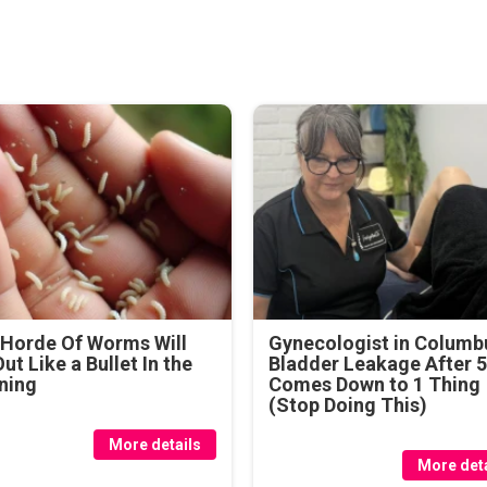
Horde Of Worms Will
Gynecologist in Columb
Out Like a Bullet In the
Bladder Leakage After 
ning
Comes Down to 1 Thing
(Stop Doing This)
More details
More deta