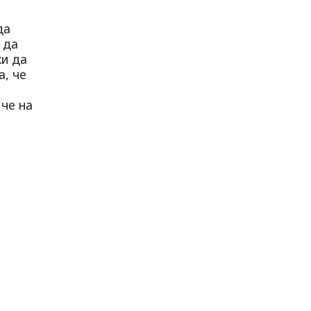
да
 да
жи да
а, че
 че на