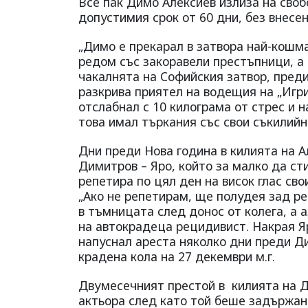
Все пак Димо Алексиев излиза на своб
допустимия срок от 60 дни, без внесе
„Димо е прекарал в затвора най-кошма
редом със закоравели престъпници, а 
чакалнята на Софийския затвор, преди 
разкрива приятел на водещия на „Игр
отслабнал с 10 килограма от стрес и 
това имал търкания със свои съкилийн
Дни преди Нова година в килията на 
Димитров – Яро, който за малко да сти
репетира по цял ден на висок глас св
„Ако не репетирам, ще полудея зад р
в тъмницата след донос от колега, а а
на автокрадеца рецидивист. Накрая Яр
напуснал ареста няколко дни преди Д
крадена кола на 27 декември м.г.
Двумесечният престой в килията на Д
актьора след като той беше задържан