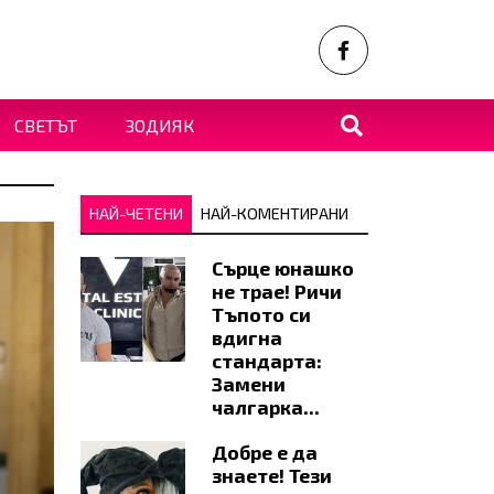
СВЕТЪТ
ЗОДИЯК
НАЙ-ЧЕТЕНИ
НАЙ-КОМЕНТИРАНИ
Сърце юнашко
не трае! Ричи
Тъпото си
вдигна
стандарта:
Замени
чалгарка...
Добре е да
знаете! Тези