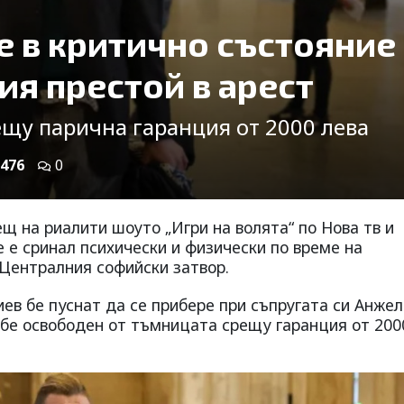
е в критично състояние
ия престой в арест
ещу парична гаранция от 2000 лева
476
0
щ на риалити шоуто „Игри на волята“ по Нова тв и
е е сринал психически и физически по време на
 Централния софийски затвор.
ев бе пуснат да се прибере при съпругата си Анжел
 бе освободен от тъмницата срещу гаранция от 200