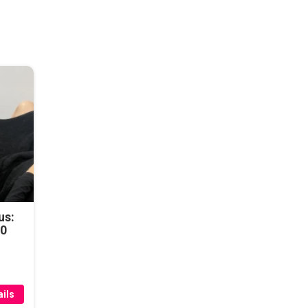
us:
50
ils