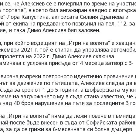
и се, че Алексиев се е почерпил по време на участи
тортата“, в което бил ангажиран заедно с влогърк
е“ Лора Капустина, актрисата Силвия Драгиева и
 от екипа на предаването позвънил на тел. 112, за
ие, и така Димо Алексиев бил заловен.
й, при който водещият на „Игри на волята“ е хващан
кември 2021 г. той е спипан да управлява автомоби
 пролетта на 2022 г. Димо Алексиев сключва
зминава с условна присъда от 4 месеца затвор с З-
ивирана въпреки повторното идентично провинение 
онът за движение по пътищата, Алексиев следва да 
съда за срок от 1 до 5 години, а шофьорската му к
време на задържането му в съда стана известно, че
а над 40 броя нарушения на пътя за последните 3 го
а „Игри на волята“ няма да лежи повече в тъмница,
най-после бъде внесен в съда от Софийската район
а, за да се грижи за 6-месечната си болна дъщеря