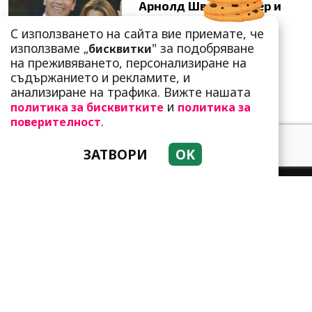
Арнолд Шварценегер и
Мария Шр...
С използването на сайта вие приемате, че
използваме „
" за подобряване
бисквитки
на преживяването, персонализиране на
съдържанието и рекламите, и
анализиране на трафика. Вижте нашата
и
политика за бисквитките
политика за
.
поверителност
ЗАТВОРИ
OK
НАЧИН НА ЖИВОТ
ТЯ И ТОЙ
ВДЪХНОВЕНИЕ