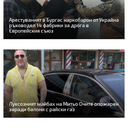
Арестуваният в Бургас наркобарон от Украйна
ръководел 14 фабрики за дрога в
Европейския съюз
Луксозният майбах на Митьо Очите опожарен
заради балони с райски газ