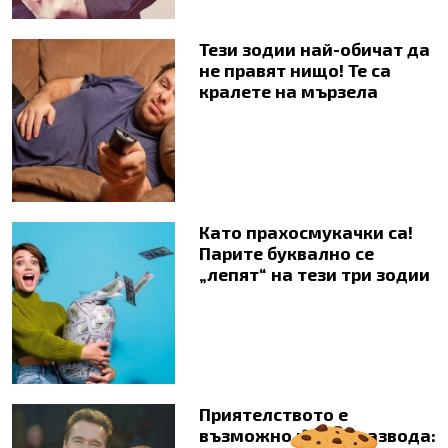
Тези зодии най-обичат да
не правят нищо! Те са
кралете на мързела
Като прахосмукачки са!
Парите буквално се
„лепят“ на тези три зодии
Приятелството е
възможно и след развода: