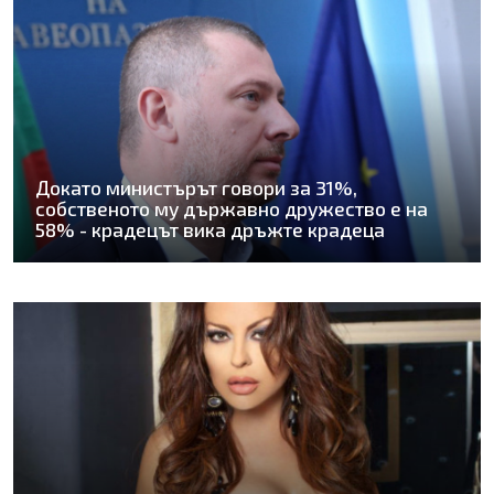
Докато министърът говори за 31%,
собственото му държавно дружество е на
58% - крадецът вика дръжте крадеца