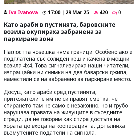
Iva Ivanova
17:00 | 29 Mar 25
420
0
Като араби в пустинята, баровските
возила окупираха забранена за
паркиране зона
Наглостта човешка няма граници. Особено ако е
подплатена със солиден кеш и качена в мощни
возила 4х4. Това сигнализираха наши читатели,
изпращайки ни снимки на два баварски джипа,
наместили се на забранено за паркиране място.
Досущ като араби сред пустинята,
притежателите им не си правят сметка, че
спирането там не само е незаконно, но и грубо
нарушава правата на живущите в съседните
сгради, да не говорим как спира достъпа на
хората до входа на кооперацията, допълниха
възмутените податели на сигнала.