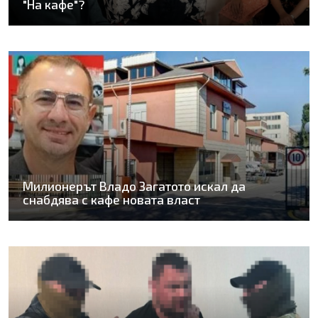
"На кафе"?
Милионерът Владо Загатото искал да
снабдява с кафе новата власт