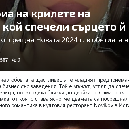
иа на крилете на
 кой спечели сърцето й
 отсрещна Новата 2024 г. в обятията н
567
0
е на любовта, а щастливецът е младият предприема
 бизнес със заведения. Той е мъжът, успял да спеч
евица, потвърдиха близки до двойката. Самата тя
мка, от която става ясно, че двамата са посрещнал
много романтика в култовия ресторант Novikov в Ист