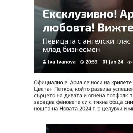
Ексклузивно! Ар
любовта! Вижте
Певицата с ангелски глас
млад бизнесмен
Iva Ivanova
20:53 | 01 Jan 24
Официално е! Ариа се носи на крилет
Цветан Петков, който развива успешен
сърцето на дивата и огнена попфолк п
зарадва феновете си с тяхна обща сни
нощта на Новата 2024 г. с целувки и 