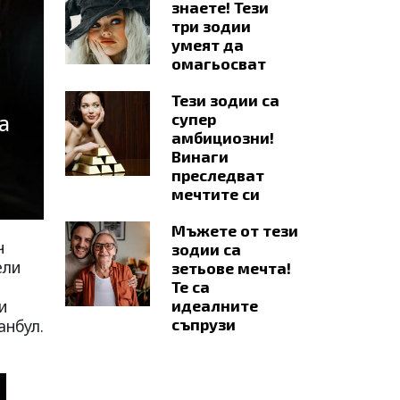
знаете! Тези
три зодии
умеят да
омагьосват
Тези зодии са
а
супер
амбициозни!
Винаги
преследват
мечтите си
Мъжете от тези
ч
зодии са
ели
зетьове мечта!
Те са
и
идеалните
съпрузи
анбул.