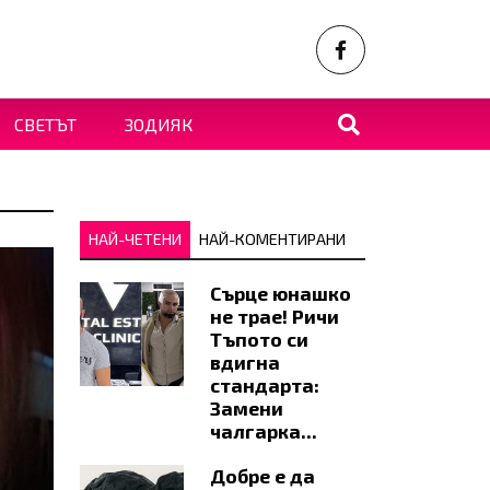
СВЕТЪТ
ЗОДИЯК
НАЙ-ЧЕТЕНИ
НАЙ-КОМЕНТИРАНИ
Сърце юнашко
не трае! Ричи
Тъпото си
вдигна
стандарта:
Замени
чалгарка...
Добре е да