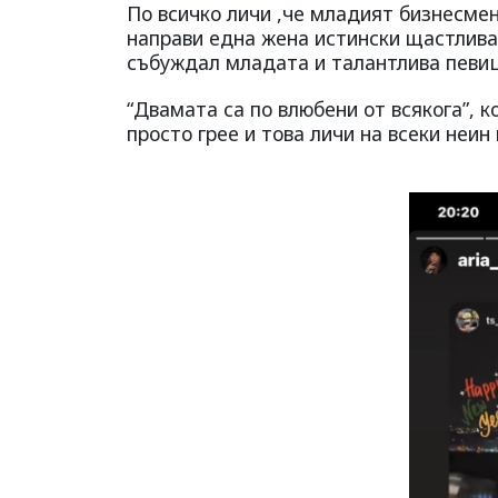
По всичко личи ,че младият бизнесмен
направи една жена истински щастлива.
събуждал младата и талантлива певица
“Двамата са по влюбени от всякога”, 
просто грее и това личи на всеки неин