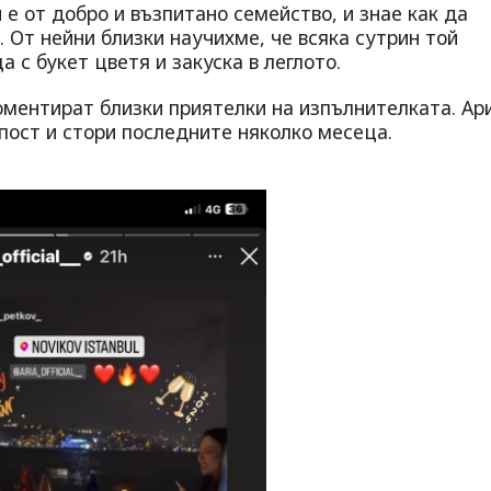
 е от добро и възпитано семейство, и знае как да
 От нейни близки научихме, че всяка сутрин той
 с букет цветя и закуска в леглото.
коментират близки приятелки на изпълнителката. Ар
 пост и стори последните няколко месеца.