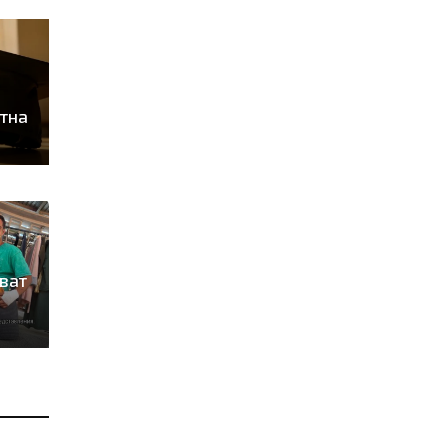
тна
ват