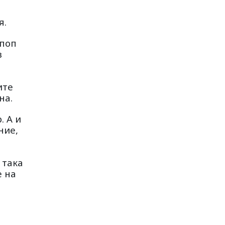
я.
 поп
в
ите
на.
. А и
ние,
 така
е на