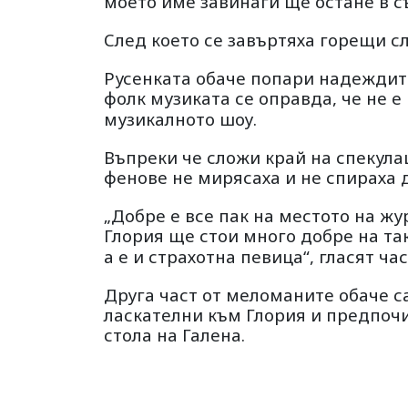
моето име завинаги ще остане в съ
След което се завъртяха горещи сл
Русенката обаче попари надеждите
фолк музиката се оправда, че не 
музикалното шоу.
Въпреки че сложи край на спекула
фенове не мирясаха и не спираха д
„Добре е все пак на местото на ж
Глория ще стои много добре на та
а е и страхотна певица“, гласят ча
Друга част от меломаните обаче с
ласкателни към Глория и предпочи
стола на Галена.