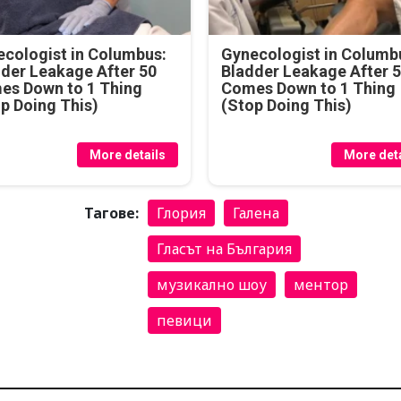
cologist in Columbus:
Gynecologist in Columb
der Leakage After 50
Bladder Leakage After 
es Down to 1 Thing
Comes Down to 1 Thing
p Doing This)
(Stop Doing This)
More details
More deta
Тагове:
Глория
Галена
Гласът на България
музикално шоу
ментор
певици