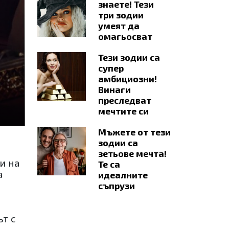
знаете! Тези
три зодии
умеят да
омагьосват
Тези зодии са
супер
амбициозни!
Винаги
преследват
мечтите си
Мъжете от тези
зодии са
зетьове мечта!
и на
Те са
а
идеалните
съпрузи
ът с