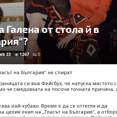
 Галена от стола й в
ария“?
Feb 23
1267
0
ласът на България“ не спират
раницата си във Фейсбук, че напуска мястото с
о че смядовката на посочи точната причина, 
тава най-хубаво. Време е да се оттегля и да
а целия екип на „Гласът на България“, а отбор