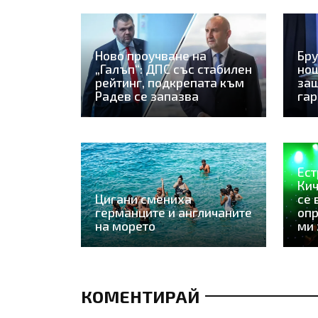
Ново проучване на
Бру
„Галъп“: ДПС със стабилен
нощ
рейтинг, подкрепата към
защ
Радев се запазва
га
Ест
Кич
Цигани смениха
се 
германците и англичаните
оп
на морето
ми
КОМЕНТИРАЙ