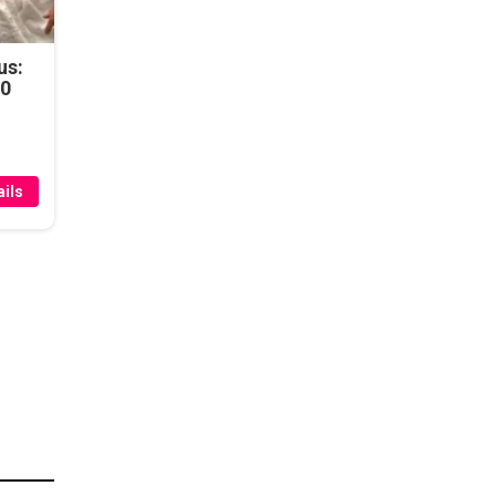
us:
50
ils