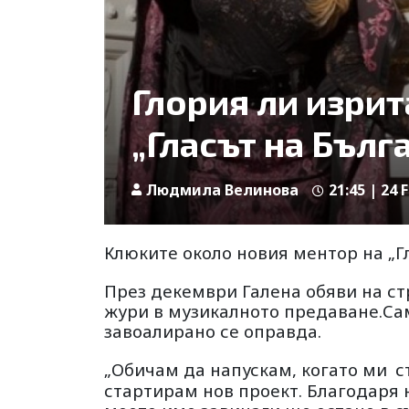
Глория ли изрита
„Гласът на Бълг
Людмила Велинова
21:45 | 24 
Клюките около новия ментор на „Г
През декември Галена обяви на ст
жури в музикалното предаване.Сам
завоалирано се оправда.
„Обичам да напускам, когато ми
с
стартирам нов проект. Благодаря н