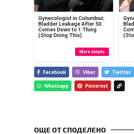
Gynecologist in Columbus:
Gyne
Bladder Leakage After 50
Blad
Comes Down to 1 Thing
Com
(Stop Doing This)
(Sto
More details
Facebook
Viber
Тwitter
Whatsapp
Pinterest
ОЩЕ ОТ СПОДЕЛЕНО