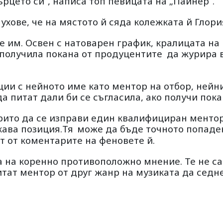
рцето си“, написа топ певицата на „Пайнер“.
ухове, че на мястото й сяда колежката й Глори
 им. Освен с натоварен график, кралицата на
е получила покана от продуцентите
да журира 
ции с нейното име като ментор на отбор, нейн
а питат дали би се съгласила, ако получи пока
урито да се изправи един квалифициран ментор
кава позиция.Тя
може да бъде точното попаде
ст от коментарите на феновете й.
а на коренно противоположно мнение. Те не са
тат ментор от друг жанр на музиката да седн