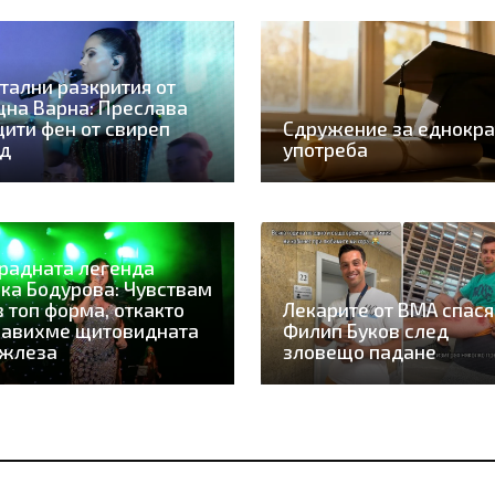
тални разкрития от
на Варна: Преслава
ити фен от свиреп
Сдружение за еднокра
рд
употреба
радната легенда
ка Бодурова: Чувствам
в топ форма, откакто
Лекарите от ВМА спася
равихме щитовидната
Филип Буков след
 жлеза
зловещо падане