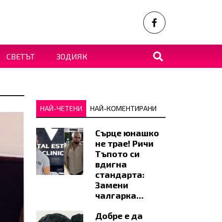
СВЕТЪТ
ЗОДИЯК
НАЙ-ЧЕТЕНИ
НАЙ-КОМЕНТИРАНИ
Сърце юнашко
не трае! Ричи
Тъпото си
вдигна
стандарта:
Замени
чалгарка...
Добре е да