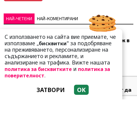
НАЙ-ЧЕТЕНИ
НАЙ-КОМЕНТИРАНИ
Много скоро! Тези три
С използването на сайта вие приемате, че
зодии ще получат „нож в
използваме „
" за подобряване
бисквитки
гърба“ (Ще бъдат
на преживяването, персонализиране на
предаде...
съдържанието и рекламите, и
анализиране на трафика. Вижте нашата
и
политика за бисквитките
политика за
.
поверителност
ЗАТВОРИ
OK
Тези зодии най-обичат да
не правят нищо! Те са
кралете на мързела