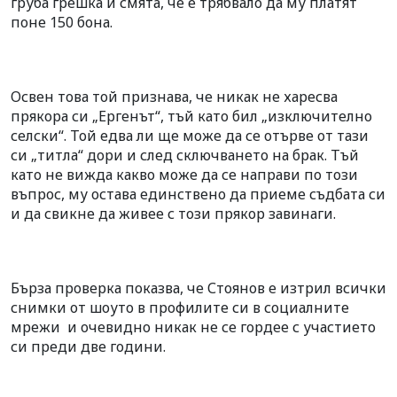
груба грешка и смята, че е трябвало да му платят
поне 150 бона.
Освен това той признава, че никак не харесва
прякора си „Ергенът“, тъй като бил „изключително
селски“. Той едва ли ще може да се отърве от тази
си „титла“ дори и след сключването на брак. Тъй
като не вижда какво може да се направи по този
въпрос, му остава единствено да приеме съдбата си
и да свикне да живее с този прякор завинаги.
Бърза проверка показва, че Стоянов е изтрил всички
снимки от шоуто в профилите си в социалните
мрежи
и очевидно никак не се гордее с участието
си преди две години.