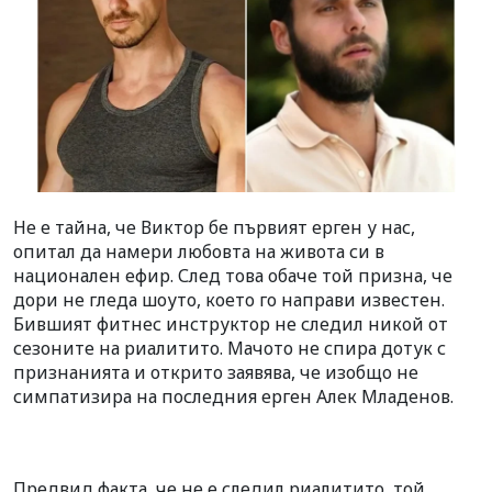
Не е тайна, че Виктор бе първият ерген у нас,
опитал да намери любовта на живота си в
национален ефир. След това обаче той призна, че
дори не гледа шоуто, което го направи известен.
Бившият фитнес инструктор не следил никой от
сезоните на риалитито. Мачото не спира дотук с
признанията и открито заявява, че изобщо не
симпатизира на последния ерген Алек Младенов.
Предвид факта, че не е следил риалитито, той