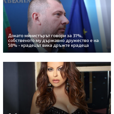
Докато министърът говори за 31%,
собственото му държавно дружество е на
58% - крадецът вика дръжте крадеца