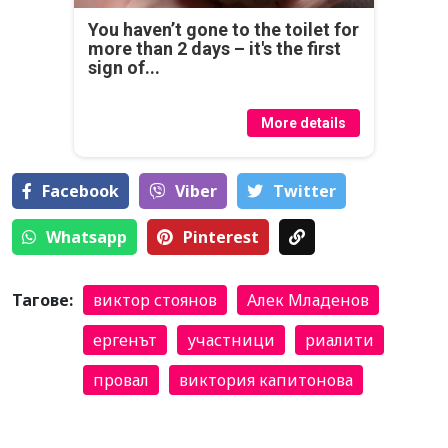
You haven’t gone to the toilet for
more than 2 days – it's the first
sign of...
More details
Facebook
Viber
Тwitter
Whatsapp
Pinterest
Тагове:
виктор стоянов
Алек Младенов
ергенът
участници
риалити
провал
виктория капитонова