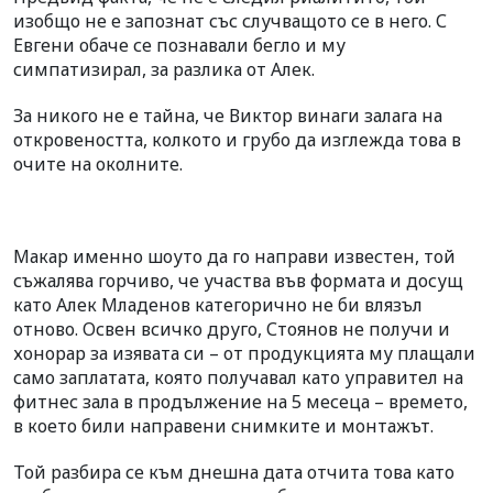
изобщо не е запознат със случващото се в него. С
Евгени обаче се познавали бегло и му
симпатизирал, за разлика от Алек.
За никого не е тайна, че Виктор винаги залага на
откровеността, колкото и грубо да изглежда това в
очите на околните.
Макар именно шоуто да го направи известен, той
съжалява горчиво, че участва във формата и досущ
като Алек Младенов категорично не би влязъл
отново. Освен всичко друго, Стоянов не получи и
хонорар за изявата си – от продукцията му плащали
само заплатата, която получавал като управител на
фитнес зала в продължение на 5 месеца – времето,
в което били направени снимките и монтажът.
Той разбира се към днешна дата отчита това като