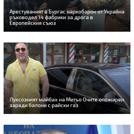
Арестуваният в Бургас наркобарон от Украйна
ръководел 14 фабрики за дрога в
Европейския съюз
Луксозният майбах на Митьо Очите опожарен
заради балони с райски газ