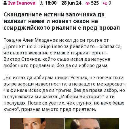
Iva Ivanova
18:00 | 28 Jun 24
525
0
Скандалните истини започнаха да
излизат наяве и новият сезон на
сеирджийското риалити е пред провал
Това, че Алек Младенов искал да си тръгне от
„Ергенът“ не е нищо ново за риалитито – оказва се,
че същото желание е имал и първият ерген –
Виктор Стоянов, който също искал да напусне
любовното предаване, без да си избере дама.
„Не исках да избирам никоя. Усещах, че повечето са
вътре заради известността, а не защото ме харесват.
На финала исках да си тръгна, без да правя избор, но
в слушалката ми казаха: „Избери Виктория!“ и ги
послушах. После се усетих, че сглупих, но вече беше
късно“, признал мачото пред приятели.