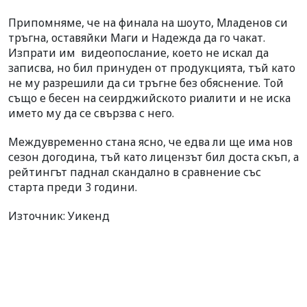
Припомняме, че на финала на шоуто, Младенов си
тръгна, оставяйки Маги и Надежда да го чакат.
Изпрати им
видеопослание, което не искал да
записва, но бил принуден от продукцията, тъй като
не му разрешили да си тръгне без обяснение. Той
също е бесен на сеирджийското риалити и не иска
името му да се свързва с него.
Междувременно стана ясно, че едва ли ще има нов
сезон догодина, тъй като лицензът бил доста скъп, а
рейтингът паднал скандално в сравнение със
старта преди 3 години.
Източник: Уикенд