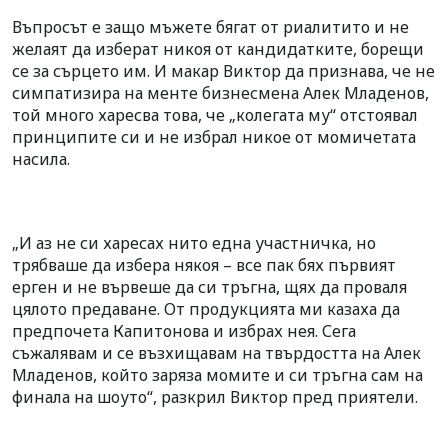
Въпросът е защо мъжете бягат от риалитито и не
желаят да изберат никоя от кандидатките, борещи
се за сърцето им. И макар Виктор да признава, че не
симпатизира на менте бизнесмена Алек Младенов,
той много харесва това, че „колегата му“ отстоявал
принципите си и не избрал никое от момичетата
насила.
„И аз не си харесах нито една участничка, но
трябваше да избера някоя – все пак бях първият
ерген и не вървеше да си тръгна, щях да проваля
цялото предаване. От продукцията ми казаха да
предпочета Капитонова и избрах нея. Сега
съжалявам и се възхищавам на твърдостта на Алек
Младенов, който заряза момите и си тръгна сам на
финала на шоуто“, разкрил Виктор пред приятели.