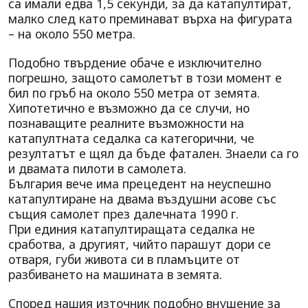
са имали едва 1,5 секунди, за да катапултират,
малко след като преминават върха на фигурата
– на около 550 метра.
Подобно твърдение обаче е изключително
погрешно, защото самолетът в този момент е
бил по гръб на около 550 метра от земята.
Хипотетично е възможно да се случи, но
познаващите реалните възможности на
катапултната седалка са категорични, че
резултатът е щял да бъде фатален. Знаели са го
и двамата пилоти в самолета.
България вече има прецедент на неуспешно
катапултиране на двама въздушни асове със
същия самолет през далечната 1990 г.
При единия катапултиращата седалка не
сработва, а другият, чийто парашут дори се
отваря, губи живота си в пламъците от
разбиването на машината в земята.
Според нашия източник подобно внушение за