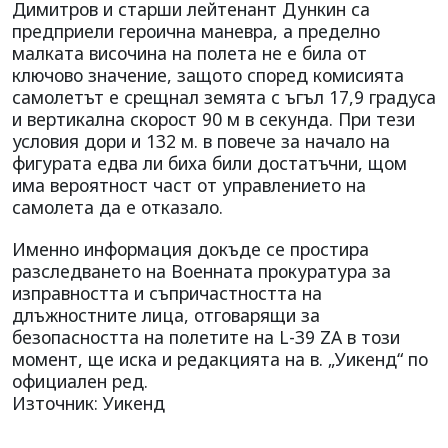
Димитров и старши лейтенант Дункин са
предприели героична маневра, а пределно
малката височина на полета не е била от
ключово значение, защото според комисията
самолетът е срещнал земята с ъгъл 17,9 градуса
и вертикална скорост 90 м в секунда. При тези
условия дори и 132 м. в повече за начало на
фигурата едва ли биха били достатъчни, щом
има вероятност част от управлението на
самолета да е отказало.
Именно информация докъде се простира
разследването на Военната прокуратура за
изправността и съпричастността на
длъжностните лица, отговарящи за
безопасността на полетите на L-39 ZА в този
момент, ще иска и редакцията на в. „Уикенд“ по
официален ред.
Източник: Уикенд