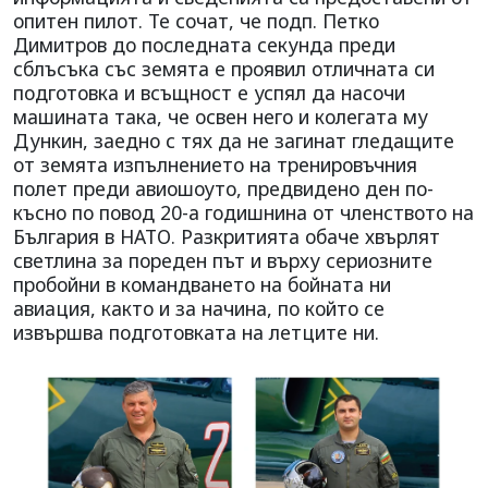
опитен пилот. Те сочат, че подп. Петко
Димитров до последната секунда преди
сблъсъка със земята е проявил отличната си
подготовка и всъщност е успял да насочи
машината така, че освен него и колегата му
Дункин, заедно с тях да не загинат гледащите
от земята изпълнението на тренировъчния
полет преди авиошоуто, предвидено ден по-
късно по повод 20-а годишнина от членството на
България в НАТО. Разкритията обаче хвърлят
светлина за пореден път и върху сериозните
пробойни в командването на бойната ни
авиация, както и за начина, по който се
извършва подготовката на летците ни.