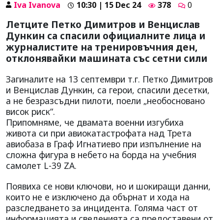
Iva Ivanova
10:30 | 15 Dec 24
378
0
Летците Петко Димитров и Венцислав
Дункин са спасили официалните лица и
журналистите на тренировъчния ден,
отклонявайки машината със сетни сили
Загиналите на 13 септември т.г. Петко Димитров
и Венцислав Дункин, са герои, спасили десетки,
а не безразсъдни пилоти, поели „необосновано
висок риск“.
Припомняме, че двамата военни изгубиха
живота си при авиокатастрофата над Трета
авиобаза в Граф Игнатиево при изпълнение на
сложна фигура в небето на борда на учебния
самолет L-39 ZA.
Появиха се нови ключови, но и шокиращи данни,
които не е изключено да обърнат и хода на
разследването за инцидента. Голяма част от
информацията и сведенията са предоставени от