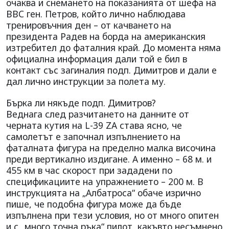
очаква и снемането на показанията от шефа на
ВВС ген. Петров, който лично наблюдава
тренировъчния ден – от качването на
президента Радев на борда на американския
изтребител до фаталния край. До момента няма
официална информация дали той е бил в
контакт със загиналия подп. Димитров и дали е
дал лично инструкции за полета му.
Бърка ли някъде подп. Димитров?
Веднага след разчитането на данните от
черната кутия на L-39 ZА става ясно, че
самолетът е започнал изпълнението на
фаталната фигура на пределно малка височина
преди вертикално издигане. А именно – 68 м. и
455 км в час скорост при зададени по
спецификациите на упражнението – 200 м. В
инструкцията на „Албатроса“ обаче изрично
пише, че подобна фигура може да бъде
изпълнена при тези условия, но от много опитен
и с „много точна ръка“ пилот, какъвто несъмнено