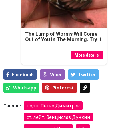
The Lump of Worms Will Come
Out of You in The Morning. Try it
More details
Facebook
Viber
Тwitter
Whatsapp
Pinterest
Тагове:
подп. Петко Димитров
ст. лейт. Венцислав Дункин