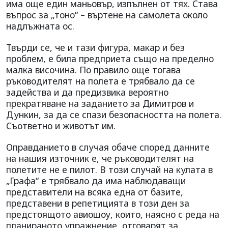
има още един маньовър, изпълнен от тях. Става
въпрос за „тоно“ – въртене на самолета около
надлъжната ос.
Твърди се, че и тази фигура, макар и без
проблем, е била предприета също на пределно
малка височина. По правило още тогава
ръководителят на полета е трябвало да се
задейства и да предизвика вероятно
прекратяване на заданието за Димитров и
Дункин, за да се спази безопасността на полета.
Съответно и животът им.
Оправданието в случая обаче според данните
на нашия източник е, че ръководителят на
полетите не е пилот. В този случай на кулата в
„Графа“ е трябвало да има наблюдаващи
представители на всяка една от базите,
представени в репетицията в този ден за
предстоящото авиошоу, които, наясно с реда на
планираното упражнение, отговарят за