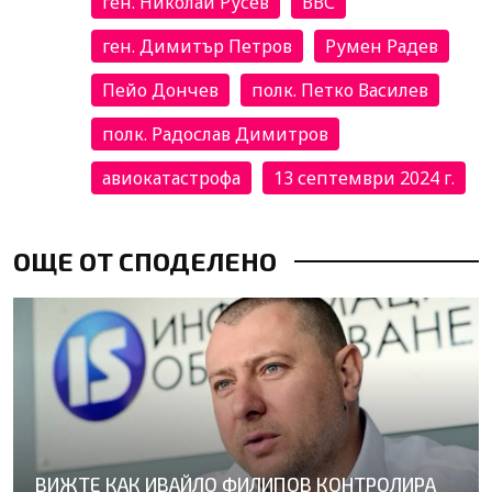
ген. Николай Русев
ВВС
ген. Димитър Петров
Румен Радев
Пейо Дончев
полк. Петко Василев
полк. Радослав Димитров
авиокатастрофа
13 септември 2024 г.
ОЩЕ ОТ СПОДЕЛЕНО
ВИЖТЕ КАК ИВАЙЛО ФИЛИПОВ КОНТРОЛИРА