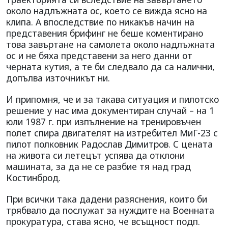
около надлъжната ос, което се вижда ясно на
клипа. А впоследствие по никакъв начин на
представения брифинг не беше коментирано
това завъртане на самолета около надлъжната
ос и не бяха представени за него данни от
черната кутия, а те би следвало да са налични,
допълва източникът ни.
И припомня, че и за такава ситуация и пилотско
решение у нас има документиран случай – на 1
юли 1987 г. при изпълнение на тренировъчен
полет спира двигателят на изтребител МиГ-23 с
пилот полковник Радослав Димитров. С цената
на живота си летецът успява да отклони
машината, за да не се разбие тя над град
Костинброд.
При всички така дадени разяснения, които би
трябвало да послужат за нуждите на Военната
прокуратура, става ясно, че всъщност подп.