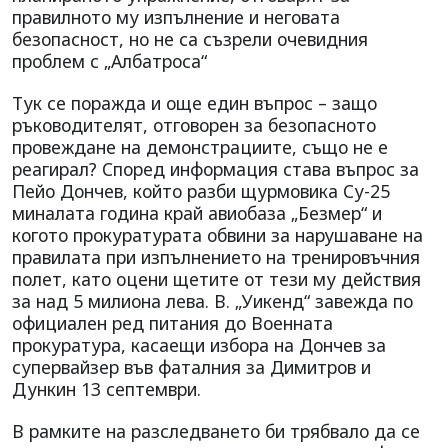
правилното му изпълнение и неговата
безопасност, но не са съзрели очевидния
проблем с „Албатроса“
Тук се поражда и още един въпрос – защо
ръководителят, отговорен за безопасното
провеждане на демонстрациите, също не е
реагирал? Според информация става въпрос за
Пейо Дончев, който разби щурмовика Су-25
миналата година край авиобаза „Безмер“ и
когото прокуратурата обвини за нарушаване на
правилата при изпълнението на тренировъчния
полет, като оцени щетите от тези му действия
за над 5 милиона лева. В. „Уикенд“ завежда по
официален ред питания до Военната
прокуратура, касаещи избора на Дончев за
супервайзер във фаталния за Димитров и
Дункин 13 септември.
В рамките на разследването би трябвало да се