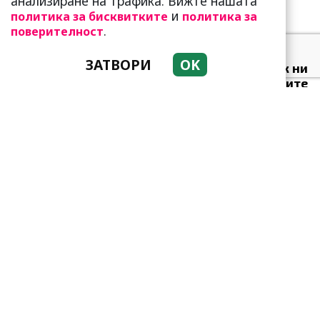
анализиране на трафика. Вижте нашата
и
политика за бисквитките
политика за
.
поверителност
Какво представлява
ЗАТВОРИ
OK
методът Kaкебо? И как ни
помага да опазим парите
си
Защо тези две кралски
особи са обявени за най-
злите в историята?
Приятелството е