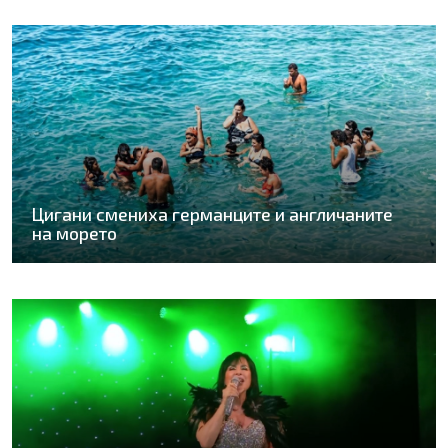
Цигани смениха германците и англичаните
на морето