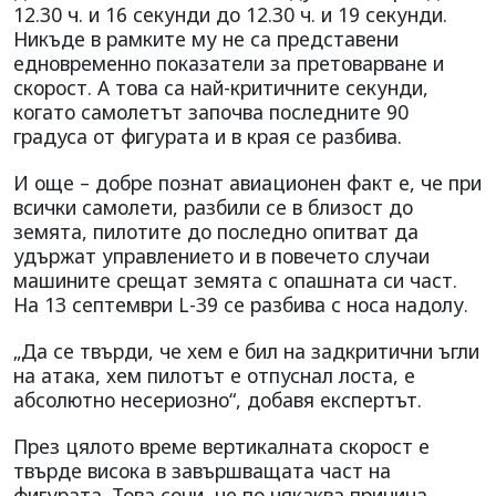
12.30 ч. и 16 секунди до 12.30 ч. и 19 секунди.
Никъде в рамките му не са представени
едновременно показатели за претоварване и
скорост. А това са най-критичните секунди,
когато самолетът започва последните 90
градуса от фигурата и в края се разбива.
И още – добре познат авиационен факт е, че при
всички самолети, разбили се в близост до
земята, пилотите до последно опитват да
удържат управлението и в повечето случаи
машините срещат земята с опашната си част.
На 13 септември L-39 се разбива с носа надолу.
„Да се твърди, че хем е бил на задкритични ъгли
на атака, хем пилотът е отпуснал лоста, е
абсолютно несериозно“, добавя експертът.
През цялото време вертикалната скорост е
твърде висока в завършващата част на
фигурата. Това сочи, че по някаква причина