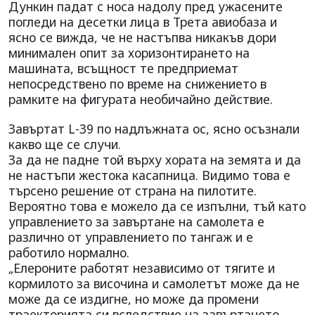
Дункин падат с носа надолу пред ужасените
погледи на десетки лица в Трета авиобаза и
ясно се вижда, че не настъпва никакъв дори
минимален опит за хоризонтирането на
машината, всъщност те предприемат
непосредствено по време на снижението в
рамките на фигурата необичайно действие.
Завъртат L-39 по надлъжната ос, ясно осъзнали
какво ще се случи.
За да не падне той върху хората на земята и да
не настъпи жестока касапница. Видимо това е
търсено решение от страна на пилотите.
Вероятно това е можело да се изпълни, тъй като
управлението за завъртане на самолета е
различно от управлението по тангаж и е
работило нормално.
„Елероните работят независимо от тягите и
кормилото за височина и самолетът може да не
може да се издигне, но може да промени
траекторията си вследствие на завъртането