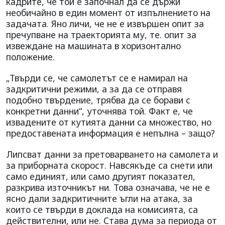
кадрите, че той е започнал да се държи
необичайно в един момент от изпълнението на
задачата. Яно личи, че не е извършен опит за
пречупване на траекторията му, те. опит за
извеждане на машината в хоризонтално
положение.
„Твърди се, че самолетът се е намирал на
задкритични режими, а за да се отправя
подобно твърдение, трябва да се борави с
конкретни данни“, уточнява той. Факт е, че
извадените от кутията данни са множество, но
предоставената информация е непълна – защо?
Липсват данни за претоварването на самолета и
за приборната скорост. Навсякъде са снети или
само единият, или само другият показател,
разкрива източникът ни. Това означава, че не е
ясно дали задкритичните ъгли на атака, за
които се твърди в доклада на комисията, са
действителни, или не. Става дума за периода от