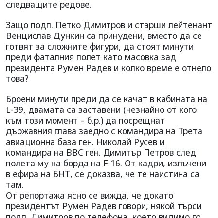
следващите редове.
Защо подп. Петко Димитров и старши лейтенант
Венцислав Дункин са принудени, вместо да се
готвят за сложните фигури, да стоят минути
преди фаталния полет като масовка зад
президента Румен Радев и колко време е отнело
това?
Броени минути преди да се качат в кабината на
L-39, двамата са заставени (незнайно от кого
към този момент – б.р.) да посрещнат
държавния глава заедно с командира на Трета
авиационна база ген. Николай Русев и
командира на ВВС ген. Димитър Петров след
полета му на борда на F-16. От кадри, излъчени
в ефира на БНТ, се доказва, че те наистина са
там.
От репортажа ясно се вижда, че докато
президентът Румен Радев говори, някой търси
подп. Димитров по телефона, което видимо го