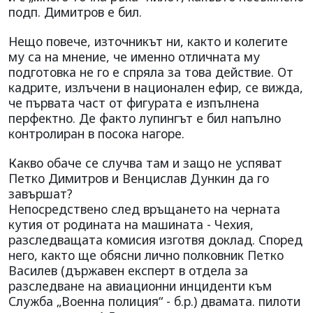
подп. Димитров е бил.
Нещо повече, източникът ни, както и колегите
му са на мнение, че именно отличната му
подготовка не го е спряла за това действие. От
кадрите, излъчени в национален ефир, се вижда,
че първата част от фигурата е изпълнена
перфектно. Де факто лупингът е бил напълно
контролиран в посока нагоре.
Какво обаче се случва там и защо не успяват
Петко Димитров и Венцислав Дункин да го
завършат?
Непосредствено след връщането на черната
кутия от родината на машината - Чехия,
разследващата комисия изготвя доклад. Според
него, както ще обясни лично полковник Петко
Василев (държавен експерт в отдела за
разследване на авиационни инциденти към
Служба „Военна полиция“ - б.р.) двамата. пилоти