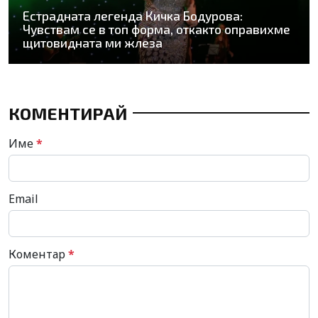
Естрадната легенда Кичка Бодурова:
Чувствам се в топ форма, откакто оправихме
щитовидната ми жлеза
КОМЕНТИРАЙ
Име
*
Email
Коментар
*