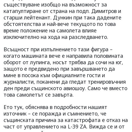
съществуване изобщо на възможност за
катапултиране от страна на подп. Димитров и
старши лейтенант. Дункин при така дадените
обстоятелства и най-вече текущото по това
време положение на самолета влияе
изключително на хода на разследването.
Всъщност при изпълнението тази фигура –
когато машината вече е направила половината
оборот от лупинга, носът трябва да сочи на юг,
защото е предвидено при завършването да
мине в посока към официалните гости и
журналисти, поканени да гледат тренировъчния
ден преди същинското авиошоу. Само че вместо
това самолетът се завърта.
Ето тук, обяснява в подробности нашият
източник – се поражда и съмнението, че
същинската причина за катастрофата е отказ на
част от управлението на L-39 ZА. Вижда се и от