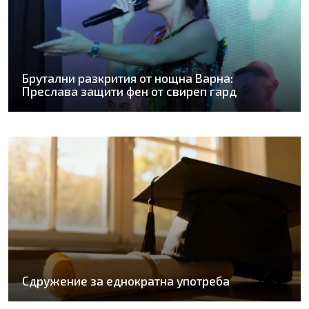
Брутални разкрития от нощна Варна:
Преслава защити фен от свиреп гард
Сдружение за еднократна употреба