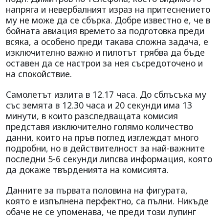
напряга и невербалният израз на притеснението
му не може да се сбърка. Добре известно е, че в
бойната авиация времето за подготовка преди
всяка, а особено преди такава сложна задача, е
изключително важно и пилотът трябва да бъде
оставен да се настрои за нея съсредоточено и
на спокойствие.
Самолетът излита в 12.17 часа. До сблъсъка му
със земята в 12.30 часа и 20 секунди има 13
минути, в които разследващата комисия
представя изключително голямо количество
данни, които на пръв поглед изглеждат много
подробни, но в действителност за най-важните
последни 5-6 секунди липсва информация, която
да докаже твърденията на комисията.
Данните за първата половина на фигурата,
която е изпълнена перфектно, са пълни. Никъде
обаче не се упоменава, че преди този лупинг