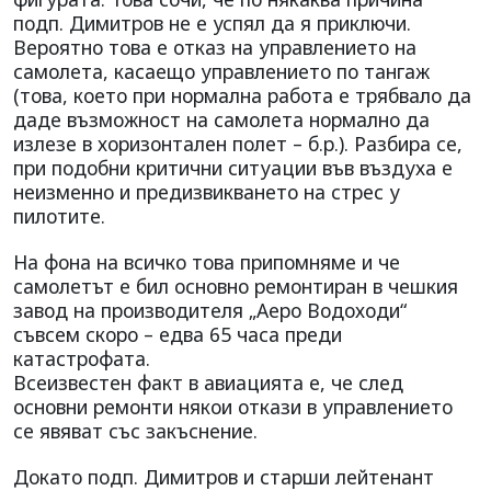
подп. Димитров не е успял да я приключи.
Вероятно това е отказ на управлението на
самолета, касаещо управлението по тангаж
(това, което при нормална работа е трябвало да
даде възможност на самолета нормално да
излезе в хоризонтален полет – б.р.). Разбира се,
при подобни критични ситуации във въздуха е
неизменно и предизвикването на стрес у
пилотите.
На фона на всичко това припомняме и че
самолетът е бил основно ремонтиран в чешкия
завод на производителя „Аеро Водоходи“
съвсем скоро – едва 65 часа преди
катастрофата.
Всеизвестен факт в авиацията е, че след
основни ремонти някои откази в управлението
се явяват със закъснение.
Докато подп. Димитров и старши лейтенант