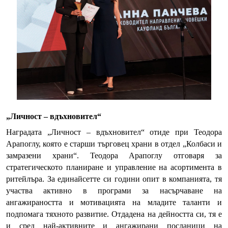
„Личност – вдъхновител“
Наградата „Личност – вдъхновител“ отиде при Теодора
Арапоглу, която е старши търговец храни в отдел „Колбаси и
замразени храни“. Теодора Арапоглу отговаря за
стратегическото планиране и управление на асортимента в
ритейлъра. За единайсетте си години опит в компанията, тя
участва активно в програми за насърчаване на
ангажираността и мотивацията на младите таланти и
подпомага тяхното развитие. Отдадена на дейността си, тя е
и сред най-активните и ангажирани посланици на