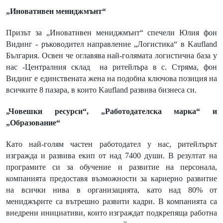
„Иновативен мениджмънт“
Призът за „Иновативен мениджмънт“ спечели Юлия фон
Видинг - ръководител направление „Логистика“ в Kaufland
България. Освен че оглавява най-голямата логистична база у
нас -Централния склад
на ритейлъра в с. Стряма, фон
Видинг е единствената жена на подобна ключова позиция на
всичките 8 пазара, в които
Kaufland
развива бизнеса си.
„Човешки ресурси“, „Работодателска марка“ и
„Образование“
Като най-голям частен работодател у нас, ритейлърът
изгражда и развива екип от над 7400 души. В резултат на
програмите си за обучение и развитие на персонала,
компанията предоставя възможности за кариерно развитие
на всички нива в организацията, като над 80% от
мениджърите са вътрешно развити кадри. В компанията са
внедрени инициативи, които изграждат подкрепяща работна