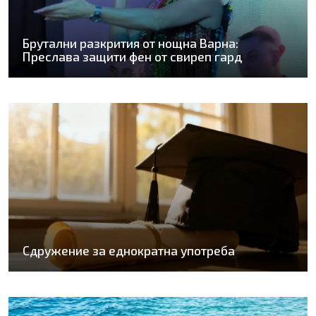
Брутални разкрития от нощна Варна:
Преслава защити фен от свиреп гард
Сдружение за еднократна употреба