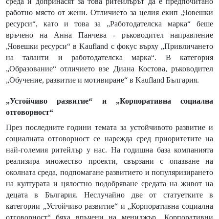
среда и допринасят за това ритейлърът да е предпочитано
работно място от жени. Отличието за целия екип „Човешки
ресурси“, като и това за „Работодателска марка“ беше
връчено на Анна Панчева - ръководител направление
„Човешки ресурси“ в
Kaufland
с фокус върху „Привличането
на таланти и работодателска марка“. В категория
„Образование“ отличието взе Диана Костова, ръководител
„Обучение, развитие и мотивиране“ в Kaufland България.
„Устойчиво развитие“ и „Корпоративна социална
отговорност“
През последните години темата за устойчивото развитие и
социалната отговорност се нарежда сред приоритетите на
най-големия ритейлър у нас. На годишна база компанията
реализира множество проекти, свързани с опазване на
околната среда, подпомагане развитието и популяризирането
на културата и цялостно подобряване средата на живот на
децата в България. Неслучайно две от статуетките в
категории „Устойчиво развитие“ и „Корпоративна социална
отговорност“ бяха връчени на мениджър „Корпоративни