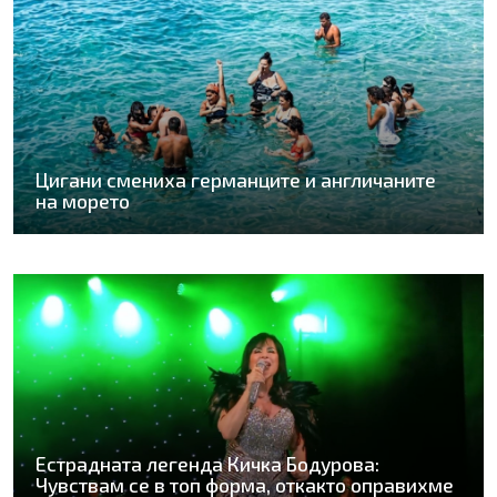
Цигани смениха германците и англичаните
на морето
Естрадната легенда Кичка Бодурова:
Чувствам се в топ форма, откакто оправихме