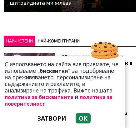
щитовидната ми жлеза
НАЙ-ЧЕТЕНИ
НАЙ-КОМЕНТИРАНИ
Много скоро! Тези три
зодии ще получат „нож в
С използването на сайта вие приемате, че
гърба“ (Ще бъдат
използваме „
" за подобряване
бисквитки
предаде...
на преживяването, персонализиране на
съдържанието и рекламите, и
анализиране на трафика. Вижте нашата
и
политика за бисквитките
политика за
.
поверителност
Добре е да знаете! Тези
ЗАТВОРИ
OK
три зодии умеят да
омагьосват