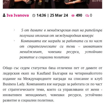
Iva Ivanova
14:36 | 25 Mar 24
490
0
·
5 от дамите в мениджърския екип на ритейлъра
получиха отличия от международния конкурс
·
Компанията взе награди за работата си по част
от стратегическите си теми – иновативен
мениджмънт, човешки ресурси, устойчиво
развитие и социални политики
Общо със седем статуетки бяха отличени пет от дамите от
лидерския екип на
Kaufland България
на четиринайсетото
издание на Международните награди на списание и клуб
Business Lady. Компанията взе награди за работата си по част
от стратегическите теми, които са управлявани от жени -
иновативен мениджмънт, човешки ресурси, устойчиво
развитие и социални политики.