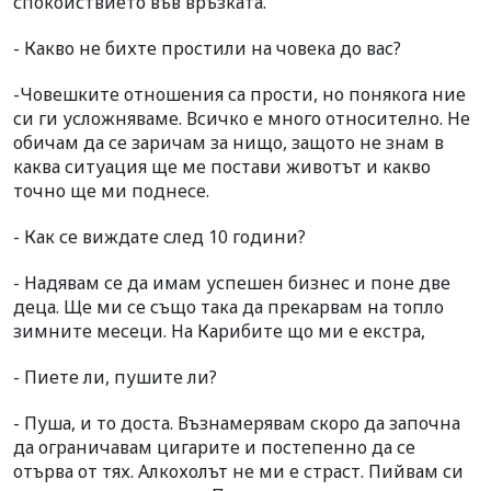
спокойствието във връзката.
- Какво не бихте простили на човека до вас?
-Човешките отношения са прости, но понякога ние
си ги усложняваме. Всичко е много относително. Не
обичам да се заричам за нищо, защото не знам в
каква ситуация ще ме постави животът и какво
точно ще ми поднесе.
- Как се виждате след 10 години?
- Надявам се да имам успешен бизнес и поне две
деца. Ще ми се също така да прекарвам на топло
зимните месеци. На Карибите що ми е екстра,
- Пиете ли, пушите ли?
- Пуша, и то доста. Възнамерявам скоро да започна
да ограничавам цигарите и постепенно да се
отърва от тях. Алкохолът не ми е страст. Пийвам си