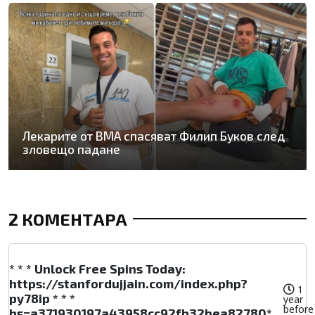
Лекарите от ВМА спасяват Филип Буков след
зловещо падане
2 КОМЕНТАРА
* * * Unlock Free Spins Today:
https://stanfordujjain.com/index.php?
1
py78ip * * *
year
before
hs=a371930197a43958cc92fb32bea82780*