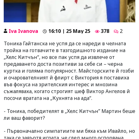
Iva Ivanova
16:10 | 25 May 25
378
2
Тоника Гайтанска не успя да се нареди в челната
тройка на готвачите в тазгодишното издание на
„Хелс Китчън“, но все пак успя да извлече от
предаването доста позитиви за себе си – черна
куртка и голяма популярност. Майсторските й гозби
и очарователният й флирт с Виктория я поставиха
във фокуса на зрителския интерес и мнозина
съжаляваха, когато строгият шеф Виктор Ангелов й
посочи вратата на „Кухнята на ада“.
- Тоника, победителят в „Хелс Китчън” Мартин беше
ли ваш фаворит?
- Първоначално симпатиите ми бяха към Ивайло, но
така се завъртя играта, че след много оспорвана