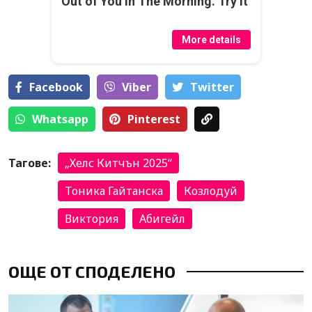
Out of You in The Morning. Try it
More details
Facebook
Viber
Тwitter
Whatsapp
Pinterest
Тагове:
„Хелс Китчън 2025“
Тоника Гайтанска
Козлодуй
Виктория
Абигейл
ОЩЕ ОТ СПОДЕЛЕНО