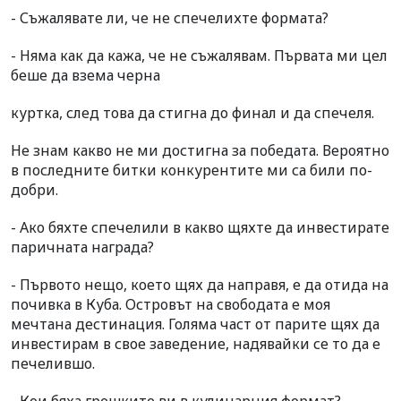
- Съжалявате ли, че не спечелихте формата?
- Няма как да кажа, че не съжалявам. Първата ми цел
беше да взема черна
куртка, след това да стигна до финал и да спечеля.
Не знам какво не ми достигна за победата. Вероятно
в последните битки конкурентите ми са били по-
добри.
- Ако бяхте спечелили в какво щяхте да инвестирате
паричната награда?
- Първото нещо, което щях да направя, е да отида на
почивка в Куба. Островът на свободата е моя
мечтана дестинация. Голяма част от парите щях да
инвестирам в свое заведение, надявайки се то да е
печелившо.