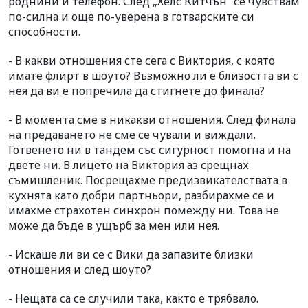
роднини и телефон. След „Хелс Китчън” се чувствам
по-силна и още по-уверена в готварските си
способности.
- В какви отношения сте сега с Виктория, с която
имате флирт в шоуто? Възможно ли е близостта ви с
нея да ви е попречила да стигнете до финала?
- В момента сме в никакви отношения. След финала
на предаването не сме се чували и виждали.
Готвенето ни в тандем със сигурност помогна и на
двете ни. В лицето на Виктория аз срещнах
съмишленик. Посрещахме предизвикателствата в
кухнята като добри партньори, разбирахме се и
имахме страхотен синхрон помежду ни. Това не
може да бъде в ущърб за мен или нея.
- Искаше ли ви се с Вики да запазите близки
отношения и след шоуто?
- Нещата са се случили така, както е трябвало.