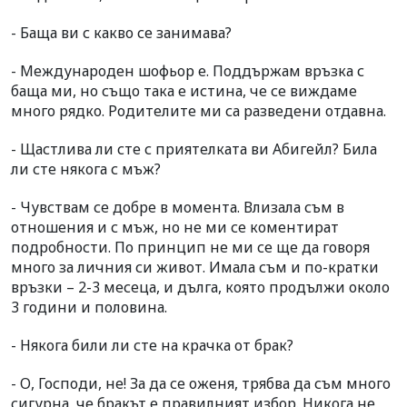
- Баща ви с какво се занимава?
- Международен шофьор е. Поддържам връзка с
баща ми, но също така е истина, че се виждаме
много рядко. Родителите ми са разведени отдавна.
- Щастлива ли сте с приятелката ви Абигейл? Била
ли сте някога с мъж?
- Чувствам се добре в момента. Влизала съм в
отношения и с мъж, но не ми се коментират
подробности. По принцип не ми се ще да говоря
много за личния си живот. Имала съм и по-кратки
връзки – 2-3 месеца, и дълга, която продължи около
3 години и половина.
- Някога били ли сте на крачка от брак?
- О, Господи, не! За да се оженя, трябва да съм много
сигурна, че бракът е правилният избор. Никога не