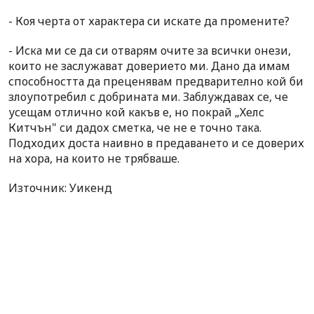
- Коя черта от характера си искате да промените?
- Иска ми се да си отварям очите за всички онези,
които не заслужават доверието ми. Дано да имам
способността да преценявам предварително кой би
злоупотребил с добрината ми. Заблуждавах се, че
усещам отлично кой какъв е, но покрай „Хелс
Китчън" си дадох сметка, че не е точно така.
Подходих доста наивно в предаването и се доверих
на хора, на които не трябваше.
Източник: Уикенд