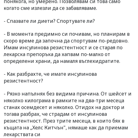
понякога, но умерено. Позволявам си това само
когато сме излезли да се забавляваме.
- Спазвате ли диети? Спортувате ли?
- В момента предимно си почивам, но планирам в
скоро време да започна да спортувам по-редовно.
Имам инсулинова резистентност и се старая по
лекарска препоръка да хапвам по-малко от
определени храни, да намаля въглехидратите.
- Как разбрахте, че имате инсулинова
резистентност?
- Рязко напълнях без видима причина. От шейсет и
няколко килограма в рамките на два-три месеца
станах осемдесет и няколко. Отидох на доктор и
тогава разбрах, че страдам от инсулинова
резистентност. През трите месеца, в които бях в
къщата на „Хелс Китчън", нямаше как да приемам
лекарствата си