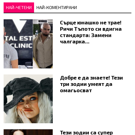
НАЙ-ЧЕТЕНИ
НАЙ-КОМЕНТИРАНИ
Сърце юнашко не трае!
Ричи Тъпото си вдигна
стандарта: Замени
чалгарка...
Добре е да знаете! Тези
три зодии умеят да
омагьосват
Тези зодии са супер