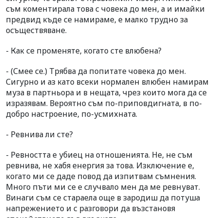
съм коментирала това с човека до мен, а и имайки
предвид къде се намираме, е малко трудно за
осъществяване.
- Как се променяте, когато сте влюбена?
- (Смее се.) Трябва да попитате човека до мен.
Сигурно и аз като всеки нормален влюбен намирам
муза в партньора и в нещата, чрез които мога да се
изразявам. Вероятно съм по-приповдигната, в по-
добро настроение, по-усмихната.
- Ревнива ли сте?
- Ревността е убиец на отношенията. Не, не съм
ревнива, не хабя енергия за това. Изключение е,
когато ми се даде повод да изпитвам съмнения.
Много пъти ми се е случвало мен да ме ревнуват.
Винаги съм се стараела още в зародиш да потуша
напрежението и с разговори да възстановя