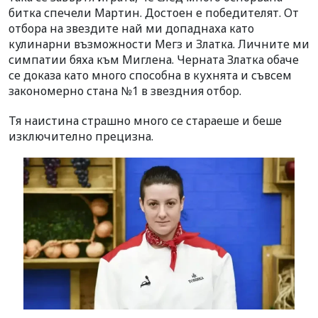
битка спечели Мартин. Достоен е победителят. От
отбора на звездите най ми допаднаха като
кулинарни възможности Мегз и Златка. Личните ми
симпатии бяха към Миглена. Черната Златка обаче
се доказа като много способна в кухнята и съвсем
закономерно стана №1 в звездния отбор.
Тя наистина страшно много се стараеше и беше
изключително прецизна.