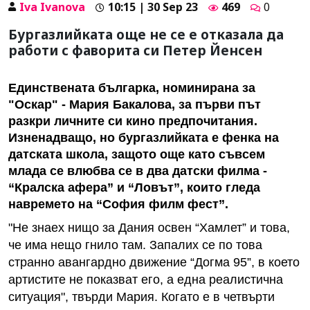
Iva Ivanova
10:15 | 30 Sep 23
469
0
Бургазлийката още не се е отказала да
работи с фаворита си Петер Йенсен
Единствената българка, номинирана за
"Оскар" - Мария Бакалова, за първи път
разкри личните си кино предпочитания.
Изненадващо, но бургазлийката е фенка на
датската школа, защото още като съвсем
млада се влюбва се в два датски филма -
“Кралска афера” и “Ловът”, които гледа
навремето на “София филм фест”.
"Не знаех нищо за Дания освен “Хамлет” и това,
че има нещо гнило там. Запалих се по това
странно авангардно движение “Догма 95”, в което
артистите не показват его, а една реалистична
ситуация", твърди Мария. Когато е в четвърти