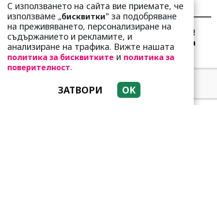
С използването на сайта вие приемате, че
НАЙ-ЧЕТЕНИ
НАЙ-КОМЕНТИРАНИ
използваме „
" за подобряване
бисквитки
на преживяването, персонализиране на
Сърце юнашко не трае!
съдържанието и рекламите, и
Ричи Тъпото си вдигна
анализиране на трафика. Вижте нашата
стандарта: Замени
и
политика за бисквитките
политика за
чалгарка...
.
поверителност
ЗАТВОРИ
OK
Добре е да знаете! Тези
три зодии умеят да
омагьосват
Тези зодии са супер