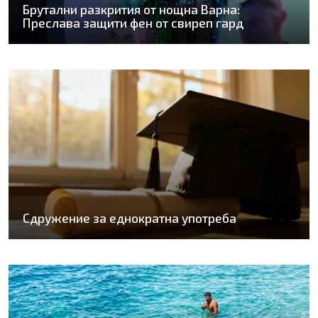
Брутални разкрития от нощна Варна:
Преслава защити фен от свиреп гард
Сдружение за еднократна употреба