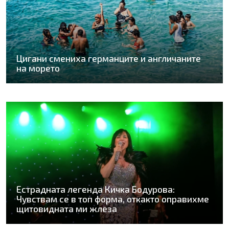
Цигани смениха германците и англичаните
на морето
Естрадната легенда Кичка Бодурова:
Чувствам се в топ форма, откакто оправихме
щитовидната ми жлеза