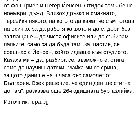
от Фон Триер и Петер Йенсен. Отидох там - беше
ноември, дъжд. Влязох дръзко и смахнато,
търсейки някого, на когото да кажа, че съм готова
на всичко, за да работя каквото и да е, дори без
заплащане – да чистя офисите или да събирам
папките, само за да бъда там. За щастие, се
срещнах с Йенсен, който идваше към студиото.
Казаха ми – да, разбира се, възможно е, стига
само да научиш датски. Майка ми се срина,
защото Дания е на 3 часа със самолет от
България. Взех решение, че един ден ще стигна
до там”, разказва още 26-годишната бургазлийка.
Източник: lupa.bg