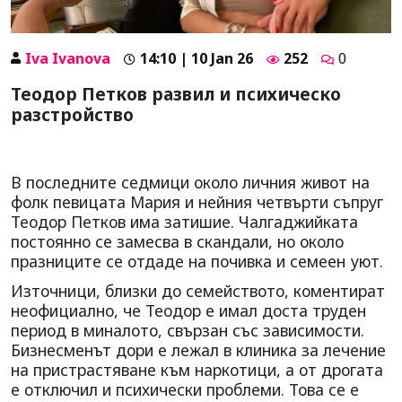
Iva Ivanova
14:10 | 10 Jan 26
252
0
Теодор Петков развил и психическо
разстройство
В последните седмици около личния живот на
фолк певицата Мария и нейния четвърти съпруг
Теодор Петков има затишие. Чалгаджийката
постоянно се замесва в скандали, но около
празниците се отдаде на почивка и семеен уют.
Източници, близки до семейството, коментират
неофициално, че Теодор е имал доста труден
период в миналото, свързан със зависимости.
Бизнесменът дори е лежал в клиника за лечение
на пристрастяване към наркотици, а от дрогата
е отключил и психически проблеми. Това се е