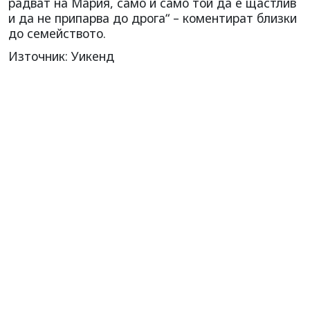
радват на Мария, само и само той да е щастлив
и да не припарва до дрога“ – коментират близки
до семейството.
Източник: Уикенд