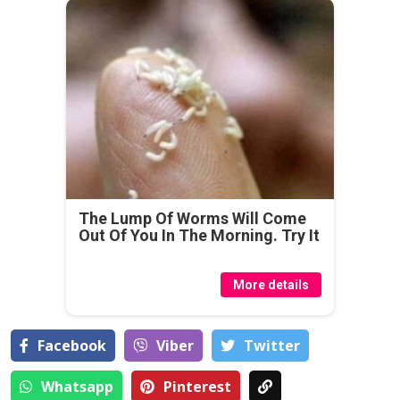
The Lump Of Worms Will Come
Out Of You In The Morning. Try It
More details
Facebook
Viber
Тwitter
Whatsapp
Pinterest