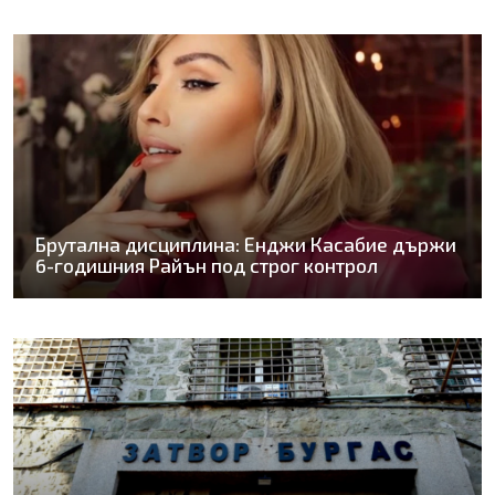
Брутална дисциплина: Енджи Касабие държи
6-годишния Райън под строг контрол