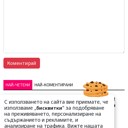
НАЙ-ЧЕТЕНИ
НАЙ-КОМЕНТИРАНИ
Сърце юнашко не трае!
С използването на сайта вие приемате, че
Ричи Тъпото си вдигна
използваме „
" за подобряване
бисквитки
стандарта: Замени
на преживяването, персонализиране на
чалгарка...
съдържанието и рекламите, и
анализиране на трафика. Вижте нашата