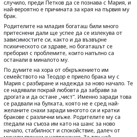
случило, преди Петков да се познава с Мария, и
най-вероятно е причината за края на първия му
брак.
Родителите на младия богаташ били много
притеснени дали ще успее да се излекува от
зависимостите си, както и да възвърне
психическото си здраве, но богаташът се
преборил с проблемите, които напълно са
останали в миналото му.
По думите на хора от обкръжението им
семейството на Теодор е приело брака му с
Мария с разбиране и надежда за ново начало. Те
се надявали покрай любовта да забрави за
дрогата и да остане „чист“. Именно заради това
се радвали на булката, която не е сред най-
желаните снахи заради многото си и кратки
бракове с различни мъже. Родителите му са
гледали на съюза им като на шанс за ново
начало, стабилност и спокойствие, далеч от
минали грешки и напрежение. За тях най-