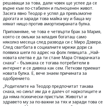
решаващи за това, дали човек ще успее да се
върне към по-стабилен и пълноценен живот.
Засега явно Теодор е успял да превъзмогне
дрогата и заради това майка му и баща му
нямат нищо против амортизираната булка.
Припомняме, че това е четвърти брак за Мария,
която се омъжи за младия богаташ само
няколко месеца след развода си с Миро Дзвера.
След сватбата в социалните мрежи дори са
появиха шеги по адрес на фолк певицата. „Най-
новата клетва е да ти стане Мара Отварачката
снаха“ – бъзикаха се тогава потребители в
интернет и се дивяха как сем. Петкови приемат
новата булка. Е, вече знаем причината за
одобрението.
„Родителите на Теодор предпочитат такава
снаха, но синът им да е далеч от наркотиците и
да няма психически пристъпи. Животът и
здравето му за по-важни за тях и заради това се