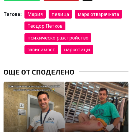
Тагове:
Мария
певица
мара отварачката
Теодор Петков
психическо разстройство
зависимост
наркотици
ОЩЕ ОТ СПОДЕЛЕНО