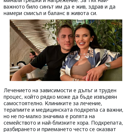
важното било синът им да е жив, здрав и да
намери смисъл и баланс в живота си.
Лечението на зависимости е дълъг и труден
процес, който рядко може да бъде извървян
самостоятелно. Клиниките за лечение,
терапиите и медицинската подкрепа са важни,
но не по-малко значима е ролята на
семейството и най-близките хора. Подкрепата,
разбирането и приемането често се оказват