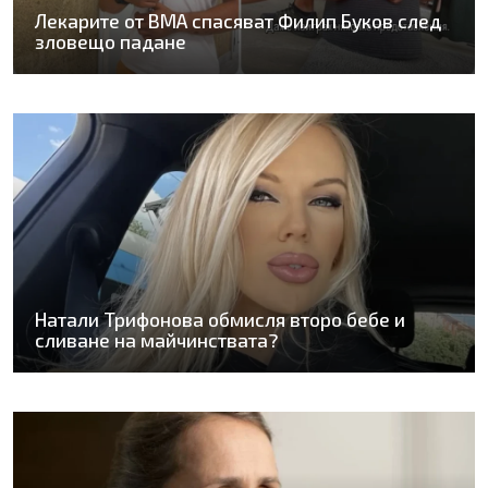
Лекарите от ВМА спасяват Филип Буков след
зловещо падане
Натали Трифонова обмисля второ бебе и
сливане на майчинствата?