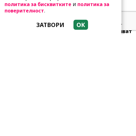
и
политика за бисквитките
политика за
.
поверителност
ЗАТВОРИ
OK
Много неволи очакват
тези зодии! Трудно казват
„не“
Привличат се като
пеперуди от светлината!
Но да живеят заедно-
мисия не...
Тези зодии са супер