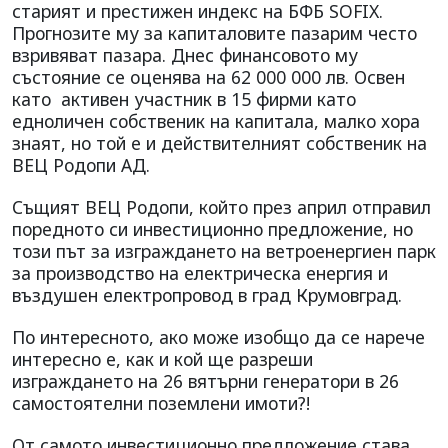
старият и престижен индекс на БФБ SOFIX.
Прогнозите му за капиталовите пазарим често
взривяват пазара. Днес финансовото му
състояние се оценява на 62 000 000 лв. Освен
като активен участник в 15 фирми като
едноличен собственик на капитала, малко хора
знаят, но той е и действителният собственик на
ВЕЦ Родопи АД.
Същият ВЕЦ Родопи, който през април отправил
поредното си инвестиционно предложение, но
този път за изграждането на ветроенергиен парк
за производство на електрическа енергия и
въздушен електропровод в град Крумовград.
По интересното, ако може изобщо да се нарече
интересно е, как и кой ще разреши
изграждането на 26 вятърни генератори в 26
самостоятелни поземлени имоти?!
От самото инвестиционно предложение става