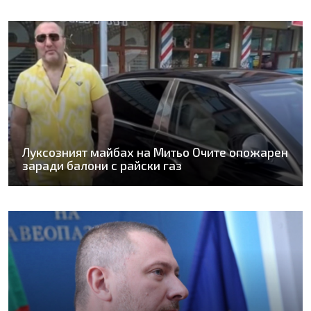
Луксозният майбах на Митьо Очите опожарен
заради балони с райски газ