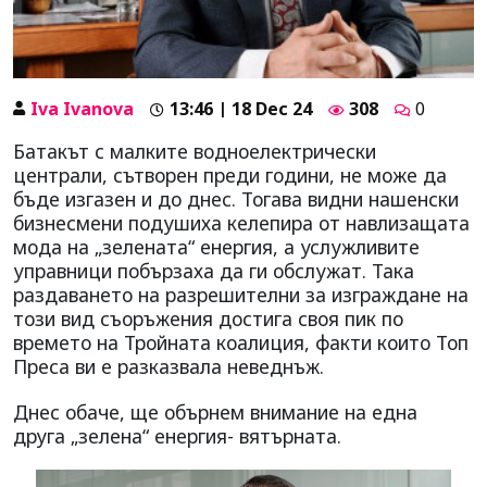
Iva Ivanova
13:46 | 18 Dec 24
308
0
Батакът с малките водноелектрически
централи, сътворен преди години, не може да
бъде изгазен и до днес. Тогава видни нашенски
бизнесмени подушиха келепира от навлизащата
мода на „зелената“ енергия, а услужливите
управници побързаха да ги обслужат. Така
раздаването на разрешителни за изграждане на
този вид съоръжения достига своя пик по
времето на Тройната коалиция, факти които Топ
Преса ви е разказвала неведнъж.
Днес обаче, ще обърнем внимание на една
друга „зелена“ енергия- вятърната.