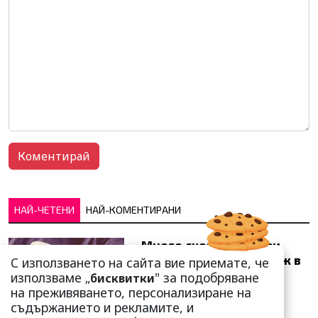
НАЙ-ЧЕТЕНИ
НАЙ-КОМЕНТИРАНИ
Много скоро! Тези три
зодии ще получат „нож в
С използването на сайта вие приемате, че
гърба“ (Ще бъдат
използваме „
" за подобряване
бисквитки
предаде...
на преживяването, персонализиране на
съдържанието и рекламите, и