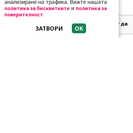
анализиране на трафика. Вижте нашата
и
политика за бисквитките
политика за
.
поверителност
Тези зодии най-обичат да
ЗАТВОРИ
OK
не правят нищо! Те са
кралете на мързела
Като прахосмукачки са!
Парите буквално се
„лепят“ на тези три зодии
Тези зодии са