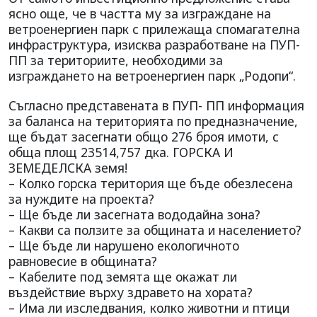
ясно още, че в частта му за изграждане на
ветроенергиен парк с прилежаща спомагателна
инфраструктура, изисква разработване на ПУП-
ПП за териториите, необходими за
изграждането на ветроенергиен парк „Родопи“.
Съгласно представената в ПУП- ПП информация
за баланса на територията по предназначение,
ще бъдат засегнати общо 276 броя имоти, с
обща площ 23514,757 дка. ГОРСКА И
ЗЕМЕДЕЛСКА земя!
– Колко горска територия ще бъде обезлесена
за нуждите на проекта?
– Ще бъде ли засегната вододайна зона?
– Какви са ползите за общината и населението?
– Ще бъде ли нарушено екологичното
равновесие в общината?
– Кабелите под земята ще окажат ли
въздействие върху здравето на хората?
– Има ли изследвания, колко животни и птици