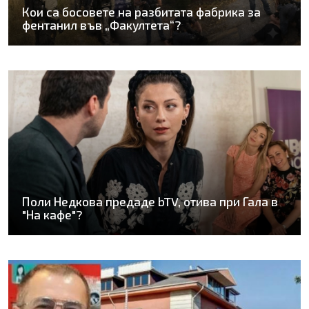
Кои са босовете на разбитата фабрика за
фентанил във „Факултета“?
Поли Недкова предаде bTV, отива при Гала в
"На кафе"?