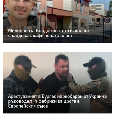
Милионерът Владо Загатото искал да
снабдява с кафе новата власт
Арестуваният в Бургас наркобарон от Украйна
ръководел 14 фабрики за дрога в
Европейския съюз