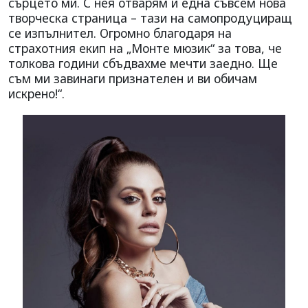
сърцето ми. С нея отварям и една съвсем нова
творческа страница – тази на самопродуциращ
се изпълнител. Огромно благодаря на
страхотния екип на „Монте мюзик“ за това, че
толкова години сбъдвахме мечти заедно. Ще
съм ми завинаги признателен и ви обичам
искрено!“.