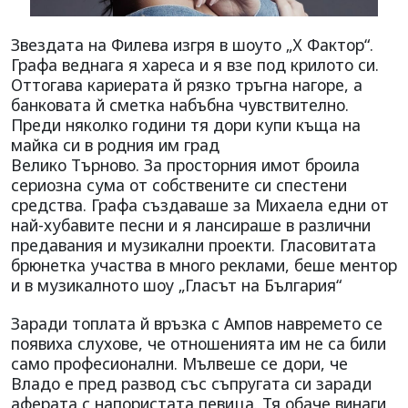
Звездата на Филева изгря в шоуто „Х Фактор“.
Графа веднага я хареса и я взе под крилото си.
Оттогава кариерата й рязко тръгна нагоре, а
банковата й сметка набъбна чувствително.
Преди няколко години тя дори купи къща на
майка си в родния им град
Велико Търново. За просторния имот броила
сериозна сума от собствените си спестени
средства. Графа създаваше за Михаела едни от
най-хубавите песни и я лансираше в различни
предавания и музикални проекти. Гласовитата
брюнетка участва в много реклами, беше ментор
и в музикалното шоу „Гласът на България“
Заради топлата й връзка с Ампов навремето се
появиха слухове, че отношенията им не са били
само професионални. Мълвеше се дори, че
Владо е пред развод със съпругата си заради
аферата с напористата певица. Тя обаче винаги