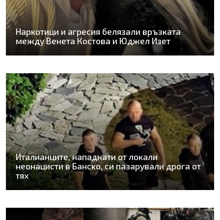
Наркотици и агресия белязали връзката
между Венета Костова и Юджел Изет
Италианците, нападнати от локали
неонацисти в Банско, си пазарували дрога от
тях