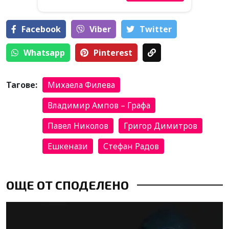
Facebook
Viber
Тwitter
Whatsapp
Pinterest
Тагове:
Михаела Филева
Владимир Ампов – Графа
Павел Николов
Григор Димитров
Ешкенази
Стефан Радов
ОЩЕ ОТ СПОДЕЛЕНО