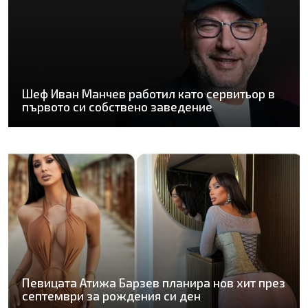
Шеф Иван Манчев работил като сервитьор в
първото си собствено заведение
Певицата Атижа Барзев планира нов хит през
септември за рождения си ден