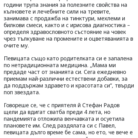
години трупа знания за полезните свойства на
кълновете и лечебните сили на тревите,
занимава с продажба на тинктури, мехлеми и
билкови смеси, както и с ирисова диагностика –
определя здравословното състояние на човек
чрез тълкуване на промените и оцветяванията в
очите му.
Певицата също като родителката си е запалена
по нетрадиционната медицина. „Мама ми
предаде част от знанията си. Сега ежедневно
приемам най-различни естествени добавки, за
да поддържам здравето и красотата си“, твърди
поп звездата.
Говореше се, че с приятеля й Стефан Радов
щели да вдигат сватба преди 4 лета, но
пандемията отложила венчавката и осуетила
плановете им. След раздялата си с Павел,
певицата дълго време бе сама, но ето, че вече е