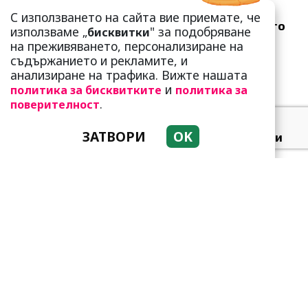
Белязани от звездите:
С използването на сайта вие приемате, че
Тези три зодии са много
използваме „
" за подобряване
бисквитки
специални!
на преживяването, персонализиране на
съдържанието и рекламите, и
анализиране на трафика. Вижте нашата
и
политика за бисквитките
политика за
.
поверителност
ЗАТВОРИ
OK
Лепа Брена се строполи
на сцената в Будва, но
изправи публиката на
кра...
От зла, по-зла! Кои са най-
жестоките жени в
историята