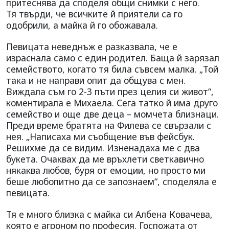
притеснява да споделя общи снимки с него.
Тя твърди, че всичките й приятели са го
одобрили, а майка й го обожавала.
Певицата неведнъж е разказвала, че е
израснала само с един родител. Баща й зарязал
семейството, когато тя била съвсем малка. „Той
така и не направи опит да общува с мен.
Виждала съм го 2-3 пъти през целия си живот“,
коментирала е Михаела. Сега татко й има друго
семейство и още две деца – момчета близнаци.
Преди време братята на Филева се свързали с
нея. „Написаха ми съобщение във фейсбук.
Решихме да се видим. Изненадаха ме с два
букета. Очаквах да ме връхлети светкавично
някаква любов, буря от емоции, но просто ми
беше любопитно да се запознаем“, споделяла е
певицата.
Тя е много близка с майка си Албена Ковачева,
която е агроном по професия. Госпожата от