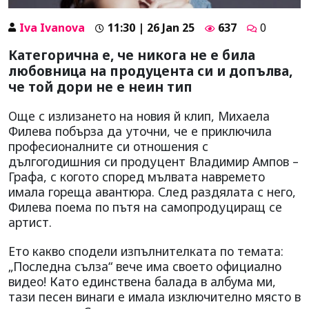
Iva Ivanova
11:30 | 26 Jan 25
637
0
Категорична е, че никога не е била
любовница на продуцента си и допълва,
че той дори не е неин тип
Още с излизането на новия й клип, Михаела
Филева побърза да уточни, че е приключила
професионалните си отношения с
дългогодишния си продуцент Владимир Ампов –
Графа, с когото според мълвата навремето
имала гореща авантюра. След раздялата с него,
Филева поема по пътя на самопродуциращ се
артист.
Ето какво сподели изпълнителката по темата:
„Последна сълза“ вече има своето официално
видео! Като единствена балада в албума ми,
тази песен винаги е имала изключително място в