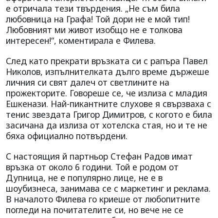
е отричала тези твърдения. „Не съм била
любовница на Графа! Той дори не е мой тип!
Любовният ми живот изобщо не е толкова
интересен!“, коментирала е Филева.
След като прекрати връзката си с рапъра Павел
Николов, изпълнителката дълго време държеше
личния си свят далеч от светлините на
прожекторите. Говореше се, че излиза с младия
Ешкенази. Най-пикантните слухове я свързваха с
тенис звездата Григор Димитров, с когото е била
засичана да излиза от хотелска стая, но и те не
бяха официално потвърдени.
С настоящия й партньор Стефан Радов имат
връзка от около 6 години. Той е родом от
Дупница, не е популярно лице, не е в
шоубизнеса, занимава се с маркетинг и реклама.
В началото Филева го криеше от любопитните
погледи на почитателите си, но вече не се