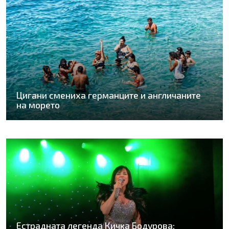
Цигани смениха германците и англичаните
на морето
Естрадната легенда Кичка Бодурова: