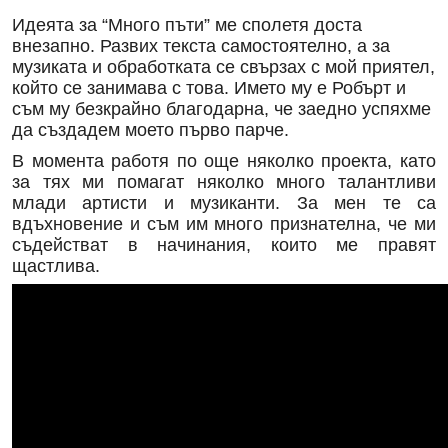
Идеята за “Много пъти” ме сполетя доста
внезапно. Развих текста самостоятелно, а за
музиката и обработката се свързах с мой приятел,
който се занимава с това. Името му е Робърт и
съм му безкрайно благодарна, че заедно успяхме
да създадем моето първо парче.
В момента работя по още няколко проекта, като
за тях ми помагат няколко много талантливи
млади артисти и музиканти. За мен те са
вдъхновение и съм им много признателна, че ми
съдействат в начинания, които ме правят
щастлива.