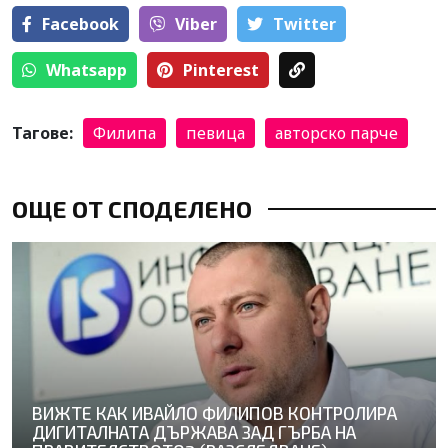
Facebook
Viber
Тwitter
Whatsapp
Pinterest
Тагове:
Филипа
певица
авторско парче
ОЩЕ ОТ СПОДЕЛЕНО
ВИЖТЕ КАК ИВАЙЛО ФИЛИПОВ КОНТРОЛИРА
ДИГИТАЛНАТА ДЪРЖАВА ЗАД ГЪРБА НА