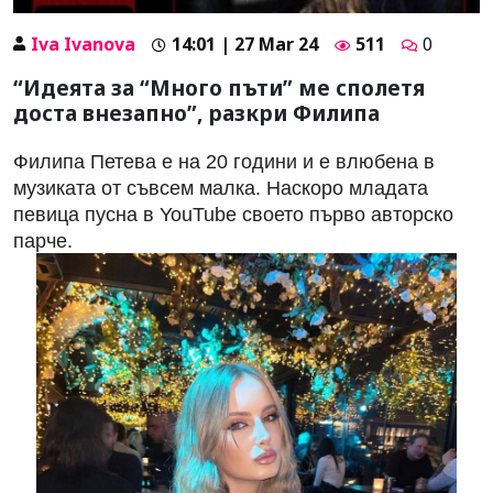
Iva Ivanova
14:01 | 27 Mar 24
511
0
“Идеята за “Много пъти” ме сполетя
доста внезапно”, разкри Филипа
Филипа Петева е на 20 години и е влюбена в
музиката от съвсем малка. Наскоро младата
певица пусна в YouTube своето първо авторско
парче.