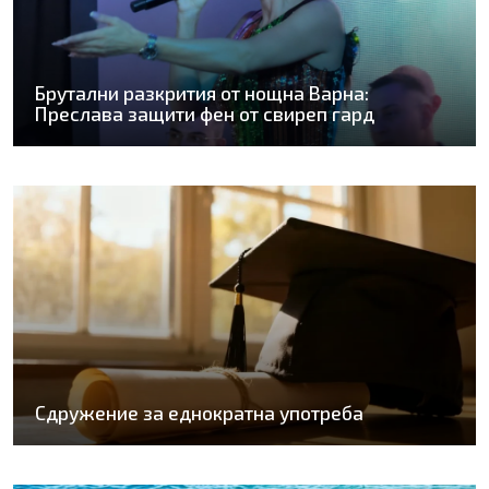
Брутални разкрития от нощна Варна:
Преслава защити фен от свиреп гард
Сдружение за еднократна употреба