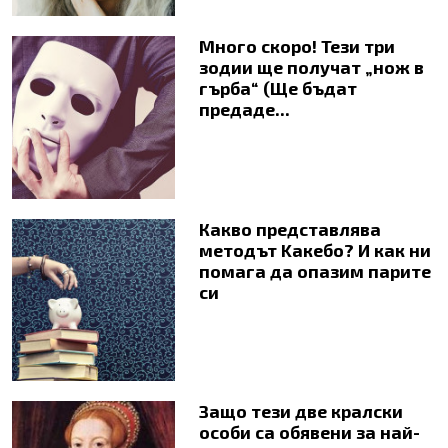
Много скоро! Тези три
зодии ще получат „нож в
гърба“ (Ще бъдат
предаде...
Какво представлява
методът Kaкебо? И как ни
помага да опазим парите
си
Защо тези две кралски
особи са обявени за най-