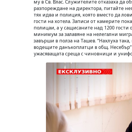
му в Св. Влас. Служителите отказаха да о
разпореждане на директора, питайте него
тях идва и полиция, която вместо да лов
гости на хотела. Записи от камерите пок
полицаи, а у сащисаните над 1200 гости 
минимум за залавяне на нелегални мигра
завърши в полза на Ташев. “Нахлуха така,
водещите данъкоплатци в общ. Несебър”,
ужасяващата среща с чиновници и униф