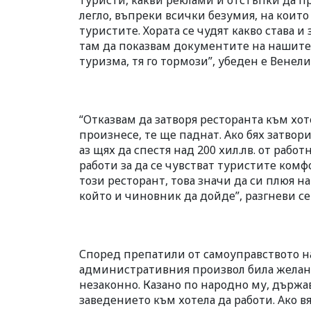
туристи, какви реклами и отстъпки да п
легло, въпреки всички безумия, на коит
туристите. Хората се чудят какво става 
там да показвам документите на нашите г
туризма, тя го тормози”, убеден е Венел
“Отказвам да затворя ресторанта към хот
произнесе, те ще паднат. Ако бях затвори
аз щях да спестя над 200 хил.лв. от рабо
работи за да се чувстват туристите комфо
този ресторант, това значи да си плюя на 
който и чиновник да дойде”, разгневи с
Според препатили от самоуправството н
административния произвол била желание
незаконно. Казано по народно му, държа
заведението към хотела да работи. Ако в