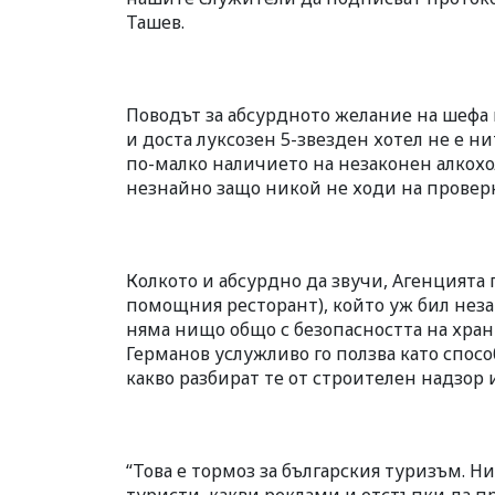
Ташев.
Поводът за абсурдното желание на шефа 
и доста луксозен 5-звезден хотел не е н
по-малко наличието на незаконен алкохол
незнайно защо никой не ходи на провер
Колкото и абсурдно да звучи, Агенцията п
помощния ресторант), който уж бил неза
няма нищо общо с безопасността на храни
Германов услужливо го ползва като спосо
какво разбират те от строителен надзор и
“Това е тормоз за българския туризъм. Н