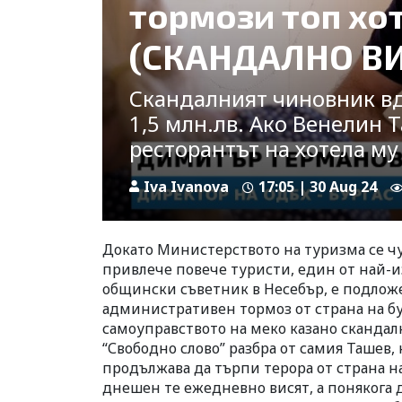
тормози топ хо
(СКАНДАЛНО В
Скандалният чиновник вд
1,5 млн.лв. Ако Венелин Т
ресторантът на хотела му
Iva Ivanova
17:05 | 30 Aug 24
Докато Министерството на туризма се чу
привлече повече туристи, един от най-и
общински съветник в Несебър, е подлож
административен тормоз от страна на бу
самоуправството на меко казано скандал
“Свободно слово” разбра от самия Ташев,
продължава да търпи терора от страна на
днешен те ежедневно висят, а понякога д