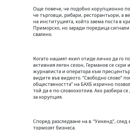
Още повече, че подобно корупционно пов
че търговци, рибари, ресторантьори, а 
на институцията, който заема поста в кр
Приморско, но заради поредица сигнали 
свалено.
Когато нашият екип отиде лично да го п
активния леген сезон, Германов се скри
журналиста и оператора към пресцентър
видите във видеото. “Свободно слово” п
обществеността” на БАХБ изрично позво
той да е по-словоохотлив. Ако разбира се 
за корупция.
Според разследване на в. “Уикенд”, след
тормозят бизнеса.