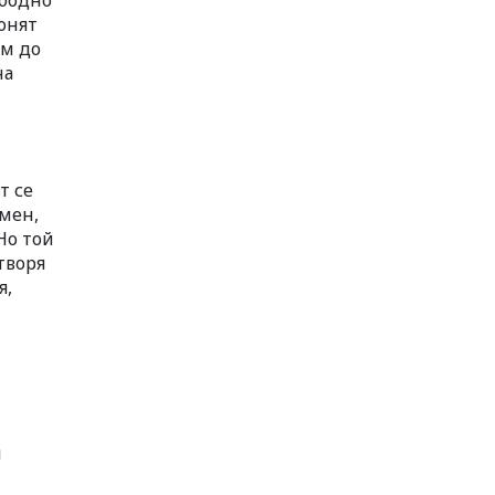
ободно
онят
ъм до
на
т се
 мен,
 Но той
творя
я,
и