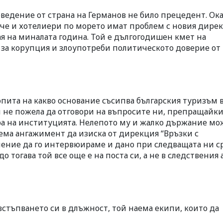
едение от страна на Германов не било прецедент. Оказ
вече и хотелиери по морето имат проблем с новия дире
ая на миналата година. Той е дългогодишен кмет на
за корупция и злоупотреби политическото доверие от 
опита на какво основание съсипва българския туризъм в
 и не пожела да отговори на въпросите ни, препращайк
а на институцията. Нелепото му и жалко държание мо
оема ангажимент да изиска от дирекция “Връзки с
ление да го интервюираме и дано при следващата ни 
до тогава той все още е на поста си, а не в следствения 
 встъпването си в длъжност, той наема екипи, които да