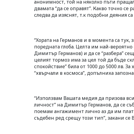
анонимност, той на няколко пъти пращал
двамата “да се оправят”. Какво точно се 
следва да изяснят, т.к подобни деяния с
“Хората на Германов и в момента са тук, 
поредната глоба. Целта им най-вероятно е
Димитър Германов) и да се “разбера” сещ
целият тормоз има за цел той да бъде ск
спокойствие” била от 1000 до 5000 лв. З
“хвърчали в космоса”, допълниха запозн
“Използвам Вашата медия да призова вси
личност” на Димитър Германов, да се съб
поемам ангажимент лично аз да им платя
съдебен ред срещу този тип”, закани се