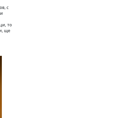
в, с
 и
ци, то
и, ще