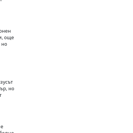
конен
и, още
 но
азусът
ър, но
т
ме