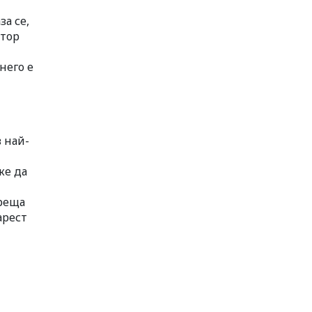
а се,
ктор
него е
 най-
и
же да
среща
арест