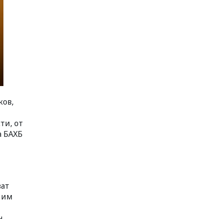
ков,
ти, от
а БАХБ
ват
т им
н