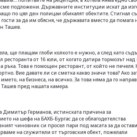
равим… попитайте на рецепция, в хотела няма едно св
о сме подложени. Държавните институции искат да изг
и защо по цял ден полицаи обикалят обектите. Стигнал с
ости за да им обясня, че държавата вместо да помага 
ин Ташев.
ела, ще плащам глоби колкото е нужно, а след като съдъ
л ресторанта от 16 юли, от когато датира тормозът над
тна ръка. Това е помощен ресторант, от който не печеля.
ртно. Вие давате ли си сметка какво значи това? Ако за
името, на бизнеса, на всичко. За това няма да го направ
е Ташев пред нашата камера.
а Димитър Германов, истинската причина за
то на шефа на БАХБ-Бургас да се облагодетелства
вният чиновник си просел пари под масата за да остав
ярваме на служители от търговския обект, пожелали