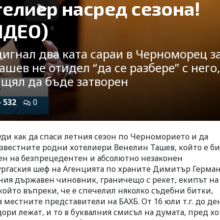
телиер насред сезона!
ИДЕО)
игнал два ката сараи в Черноморец з
ашев не отидел “да се разбере” с него,
 щял да бъде затворен
532
0
ди как да спаси летния сезон по Черноморието и да
звестните родни хотелиери Венелин Ташев, който е би
ен на безпрецедентен и абсолютно незаконен
ргаския шеф на Агенцията по храните Димитър Герман
ния държавен чиновник, граничещо с рекет, екипът на
 който въпреки, че е спечелил няколко съдебни битки,
 местните представители на БАХБ. От 16 юли т.г. до де
ори лежат, и то в буквалния смисъл на думата, пред хо