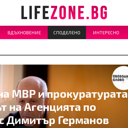
ВДЪХНОВЕНИЕ
СПОДЕЛЕНО
ИНТЕРЕСНО
на МВР и прокуратурата
т на Агенцията по
ас Димитър Германов