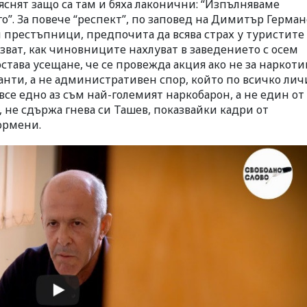
бяснят защо са там и бяха лаконични: “Изпълняваме
”. За повече “респект”, по заповед на Димитър Германо
и престъпници, предпочита да всява страх у туристите
азват, как чиновниците нахлуват в заведението с осем
остава усещане, че се провежда акция ако не за наркоти
нти, а не административен спор, който по всичко лич
 все едно аз съм най-големият наркобарон, а не един от
 не сдържа гнева си Ташев, показвайки кадри от
ормени.