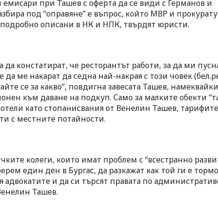
 емисари при Ташев с оферта да се види с Германов и
разбира под “оправяне” е въпрос, който МВР и прокурат
а подробно описани в НК и НПК, твърдят юристи.
за да констатират, че ресторантът работи, за да ми пусн
 да ме накарат да седна най-накрая с този човек (бел.ре
айте се за какво”, повдигна завесата Ташев, намеквайки
лонен към даване на подкуп. Само за малките обекти “т
а хотели като стопанисвания от Венелин Ташев, тарифит
ати с местните потайности.
чките колеги, които имат проблем с “всестранно разви
ерем един ден в Бургас, да разкажат как той ги е тормо
 адвокатите и да си търсят правата по административ
 Венелин Ташев.