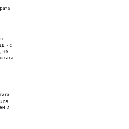
урата
ат
д. - с
, че
аксата
е
тата
зил,
ен и