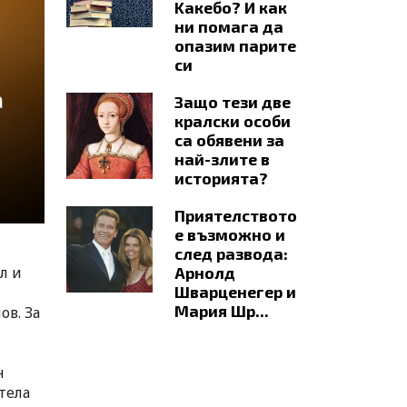
Kaкебо? И как
ни помага да
опазим парите
си
а
Защо тези две
кралски особи
са обявени за
най-злите в
историята?
Приятелството
е възможно и
след развода:
л и
Арнолд
Шварценегер и
Мария Шр...
ов. За
н
тела