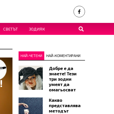
СВЕТЪТ
ЗОДИЯК
НАЙ-ЧЕТЕНИ
НАЙ-КОМЕНТИРАНИ
Добре е да
знаете! Тези
три зодии
!
умеят да
омагьосват
Какво
представлява
методът