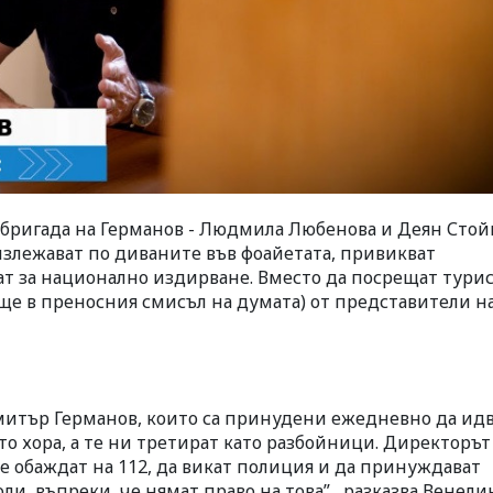
а бригада на Германов - Людмила Любенова и Деян Стой
е излежават по диваните във фоайетата, привикват
ат за национално издирване. Вместо да посрещат турис
още в преносния смисъл на думата) от представители н
итър Германов, които са принудени ежедневно да ид
ато хора, а те ни третират като разбойници. Директоръ
е обаждат на 112, да викат полиция и да принуждават
и, въпреки, че нямат право на това”, разказва Венели