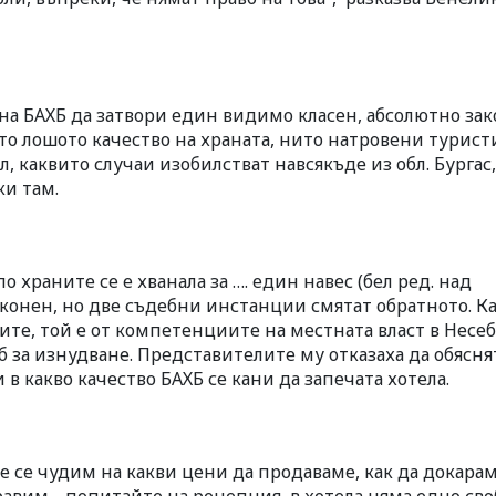
на БАХБ да затвори един видимо класен, абсолютно за
ито лошото качество на храната, нито натровени турист
, каквито случаи изобилстват навсякъде из обл. Бургас,
ки там.
о храните се е хванала за …. един навес (бел ред. над
конен, но две съдебни инстанции смятат обратното. К
те, той е от компетенциите на местната власт в Несеб
б за изнудване. Представителите му отказаха да обясня
 в какво качество БАХБ се кани да запечата хотела.
ие се чудим на какви цени да продаваме, как да докара