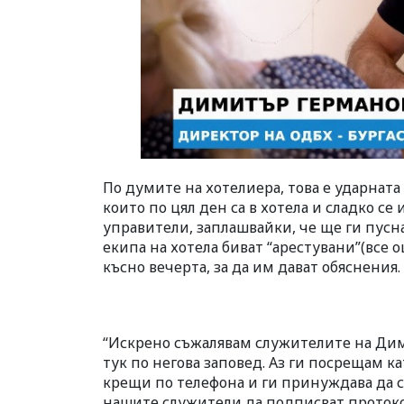
По думите на хотелиера, това е ударнат
които по цял ден са в хотела и сладко с
управители, заплашвайки, че ще ги пусн
екипа на хотела биват “арестувани”(все 
късно вечерта, за да им дават обяснения.
“Искрено съжалявам служителите на Дим
тук по негова заповед. Аз ги посрещам к
крещи по телефона и ги принуждава да с
нашите служители да подписват протокол