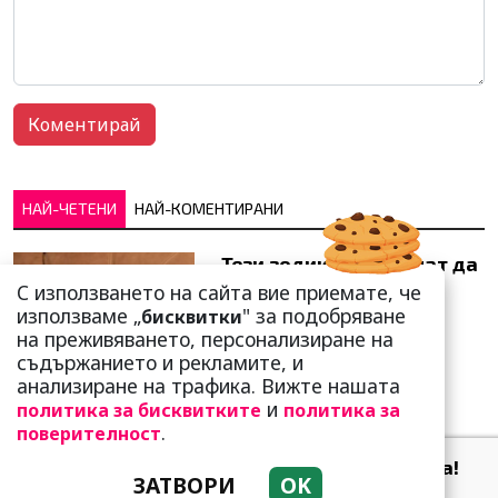
НАЙ-ЧЕТЕНИ
НАЙ-КОМЕНТИРАНИ
Тези зодии най-обичат да
не правят нищо! Те са
С използването на сайта вие приемате, че
кралете на мързела
използваме „
" за подобряване
бисквитки
на преживяването, персонализиране на
съдържанието и рекламите, и
анализиране на трафика. Вижте нашата
и
политика за бисквитките
политика за
.
поверителност
Като прахосмукачки са!
ЗАТВОРИ
OK
Парите буквално се