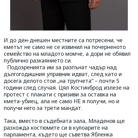
И до ден-днешен местните са потресени, че
кметът не само не се извинил на почерненото
семейство на младото момче, а дори не обявил
публично разкаянието си.
Подозренията им за разпънат чадър над
дългогодишния управник идват, след като и
досега делото стои „на трупчета“ – почти 5
години след случая. Цял Костинброд излезе на
протест с плакати с призиви за оставка на
кмета-убиец, ала не само НЕ я получи, но и
получи него за трети мандат.
Така, вместо в съдебната зала, Младенов ще
разхожда костюмите си в кулоарите на
парламента, където ще съветва Ябленка