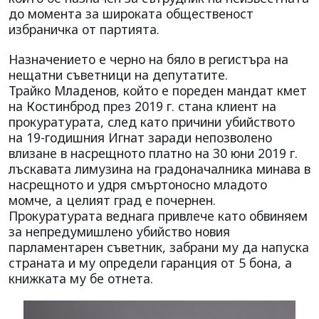
до момента за широката общественост
избраничка от партията.
Назначението е черно на бяло в регистъра на
нещатни съветници на депутатите.
Трайко Младенов, който е пореден мандат кмет
на Костинброд през 2019 г. стана клиент на
прокуратурата, след като причини убийството
на 19-годишния Игнат заради непозволено
влизане в насрещното платно на 30 юни 2019 г.
лъскавата лимузина на градоначалника минава в
насрещното и удря смъртоносно младото
момче, а целият град е почернен.
Прокуратурата веднага привлече като обвиняем
за непредумишлено убийство новия
парламентарен съветник, забрани му да напуска
страната и му определи гаранция от 5 бона, а
книжката му бе отнета.