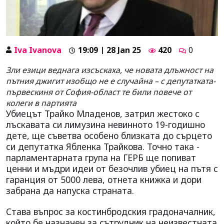
Iva Ivanova
19:09 | 28 Jan 25
420
0
Зли езици веднага изсъскаха, че новата длъжност на
пътния джигит изобщо не е случайна – с депутатката-
първескиня от София-област те били повече от
колеги в партията
Убиецът Трайко Младенов, затрил жестоко с
лъскавата си лимузина невинното 19-годишно
дете, ще съветва особено близката до сърцето
си депутатка Ябленка Трайкова. Точно така -
парламентарната група на ГЕРБ ще попиват
ценни и мъдри идеи от безочлив убиец на пътя с
гаранция от 5000 лева, отнета книжка и дори
забрана да напуска страната.
Става въпрос за костинбродския градоначалник,
който бе назначен за сътрудник на неизвестната