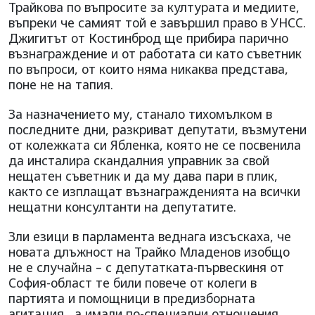
Трайкова по въпросите за културата и медиите,
въпреки че самият той е завършил право в УНСС.
Джигитът от Костинброд ще прибира парично
възнаграждение и от работата си като съветник
по въпроси, от които няма никаква представа,
поне не на тапия.
За назначението му, станало тихомълком в
последните дни, разкриват депутати, възмутени
от колежката си Ябленка, която не се посвенила
да инсталира скандалния управник за свой
нещатен съветник и да му дава пари в плик,
както се изплащат възнагражденията на всички
нещатни консултанти на депутатите.
Зли езици в парламента веднага изсъскаха, че
новата длъжност на Трайко Младенов изобщо
не е случайна – с депутатката-първескиня от
София-област те били повече от колеги в
партията и помощници в предизборната
агитация, а имали по-специални отношения.