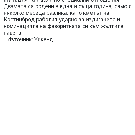
Двамата са родени в една и съща година, само с
няколко месеца разлика, като кметът на
Костинброд работил ударно за издигането и
номинацията на фаворитката си към жълтите
павета.
Източник: Уикенд