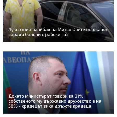
Луксозният майбах на Митьо Очите опожарен
заради балони с райски газ
Докато министърът говори за 31%,
собственото му държавно дружество е на
58% - крадецът вика дръжте крадеца