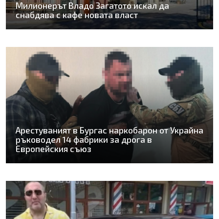
Милионерът Владо Загатото искал да
снабдява с кафе новата власт
Арестуваният в Бургас наркобарон от Украйна
ръководел 14 фабрики за дрога в
Европейския съюз