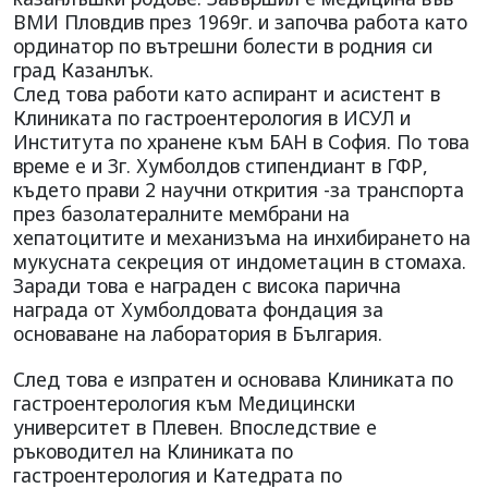
ВМИ Пловдив през 1969г. и започва работа като
ординатор по вътрешни болести в родния си
град Казанлък.
След това работи като аспирант и асистент в
Клиниката по гастроентерология в ИСУЛ и
Института по хранене към БАН в София. По това
време е и 3г. Хумболдов стипендиант в ГФР,
където прави 2 научни открития -за транспорта
през базолатералните мембрани на
хепатоцитите и механизъма на инхибирането на
мукусната секреция от индометацин в стомаха.
Заради това е награден с висока парична
награда от Хумболдовата фондация за
основаване на лаборатория в България.
След това е изпратен и основава Клиниката по
гастроентерология към Медицински
университет в Плевен. Впоследствие е
ръководител на Клиниката по
гастроентерология и Катедрата по