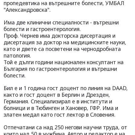
пропедевтика на вътрешните болести, УМБАЛ
"Александровска".
Има две клинични специалности - вътрешни
болести и гастроентерология.
Проф. Чернев има докторска дисертация и
дисертация за доктор на медицинските науки,
като и двете са посветени на чернодробната
патология.
Той е дълги години национален консултант на
България по гастроентерология и вътрешни
болести.
Бил е и 1 година гост доцент по линия на DAAD,
както и гост доцент в Берлин и Дрезден,
Германия. Специализирал е в институти и
болници и в Тюбинген и Хановер, ГФР. Има и
златен медал като гост лектор в Словения.
Отпечатани са над 250 негови научни труда, от
които над 50 в чужбина. Автор и редактор е на