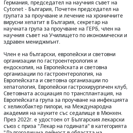
Германия, председател на научния съвет на
Cytonet - България, Почетен председател на
групата за проучване и лечение на хроничните
вирусни хепатит в България, секретар на
научната група за проучване на ГЕРБ, член на
научния съвет на Училището по икономически и
здравен мениджмънт.
Член е на български, европейски и световни
организации по гастроентерология и
ендоскопия, на Европейската и световна
организации по гастроентерология, на
Европейската и световна организации по
хепатология, Европейски гастрохирургичен клуб,
Световната асоциация по трансплантация, на
Европейската група за проучване на инфекцията
с хеликобактер пилори, на Международна
академия на науките със седалище в Мюнхен.
През 2022г. е удостоен от Българския лекарски
съюз с приза "Лекар на годината" в категорията
"Дългогодишна дейност в областта на