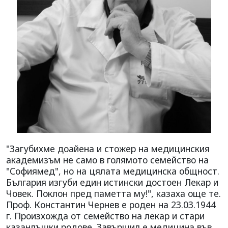
"Загубихме доайена и стожер на медицинския
академизъм не само в голямото семейство на
"Софиямед", но на цялата медицинска общност.
България изгуби един истински достоен Лекар и
Човек. Поклон пред паметта му!", казаха още те.
Проф. Константин Чернев е роден на 23.03.1944
г. Произхожда от семейство на лекар и стари
казанлъшки родове. Завършил е медицина във