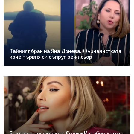
Тайният брак на Яна Донева: Журналистката
крие първия си съпруг режисьор
Брутална дисциплина: Енджи Касабие държи