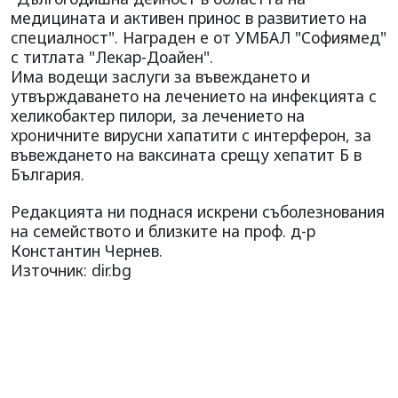
медицината и активен принос в развитието на
специалност". Награден е от УМБАЛ "Софиямед"
с титлата "Лекар-Доайен".
Има водещи заслуги за въвеждането и
утвърждаването на лечението на инфекцията с
хеликобактер пилори, за лечението на
хрoничните вирусни хапатити с интерферон, за
въвеждането на ваксината срещу хепатит Б в
България.
Редакцията ни поднася искрени съболезнования
на семейството и близките на проф. д-р
Константин Чернев.
Източник: dir.bg