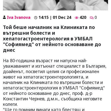
Iva Ivanova
14:15 | 01 Dec 24
420
0
Той беше началник на Клиниката по
вътрешни болести и
хепатогастроентерология в УМБАЛ
"Софиямед" от нейното основаване до
днес
На 80-годишна възраст ни напусна най-
уважаваният и изтъкнат специалист в България,
доайенът, посветил целия си професионален
живот на хепатогастроентерологията, и
началник на Клиниката по вътрешни болести и
хепатогастроентерология в УМБАЛ "Софиямед"
от нейното основаване до днес, проф. д-р
Константин Чернев, д.м.н., съобщиха неговите
колеги.
"Ще го помним винаги като блестящ и