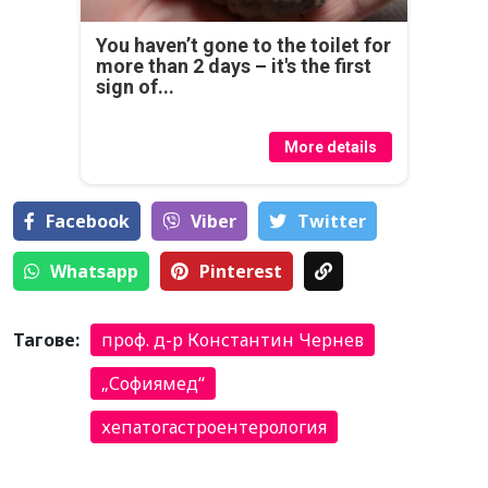
You haven’t gone to the toilet for
more than 2 days – it's the first
sign of...
More details
Facebook
Viber
Тwitter
Whatsapp
Pinterest
Тагове:
проф. д-р Константин Чернев
„Софиямед“
хепатогастроентерология