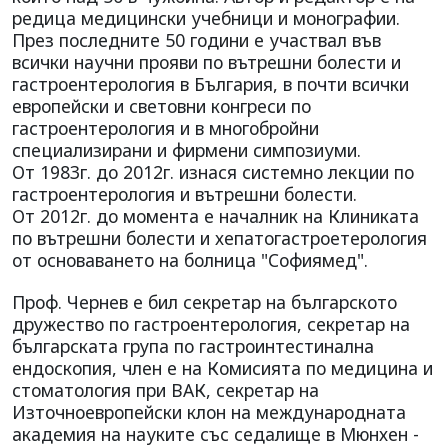
редица медицински учебници и монографии.
През последните 50 години е участвал във
всички научни прояви по вътрешни болести и
гастроентерология в България, в почти всички
eвропейски и световни конгреси по
гастроентерология и в многобройни
специализирани и фирмени симпозиуми.
От 1983г. до 2012г. изнася системно лекции по
гастроентерология и вътрешни болести.
От 2012г. до момента е началник на Клиниката
по вътрешни болести и хепатогастроетерология
от основаването на болница "Софиямед".
Проф. Чернев е бил секретар на българското
дружество по гастроентерология, секретар на
българската група по гастроинтестинална
ендоскопия, член е на Комисията по медицина и
стоматология при ВАК, секретар на
Източноевропейски клон на международната
академия на науките със седалище в Мюнхен -