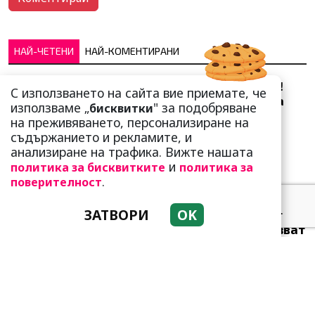
НАЙ-ЧЕТЕНИ
НАЙ-КОМЕНТИРАНИ
Сърце юнашко не трае!
С използването на сайта вие приемате, че
Ричи Тъпото си вдигна
използваме „
" за подобряване
бисквитки
стандарта: Замени
на преживяването, персонализиране на
чалгарка...
съдържанието и рекламите, и
анализиране на трафика. Вижте нашата
и
политика за бисквитките
политика за
.
поверителност
ЗАТВОРИ
OK
Много неволи очакват
тези зодии! Трудно казват
„не“