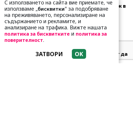
С използването на сайта вие приемате, че
зодии ще получат „нож в
използваме „
" за подобряване
бисквитки
гърба“ (Ще бъдат
на преживяването, персонализиране на
предаде...
съдържанието и рекламите, и
анализиране на трафика. Вижте нашата
и
политика за бисквитките
политика за
.
поверителност
ЗАТВОРИ
OK
Тези зодии най-обичат да
не правят нищо! Те са
кралете на мързела
Като прахосмукачки са!
Парите буквално се
„лепят“ на тези три зодии