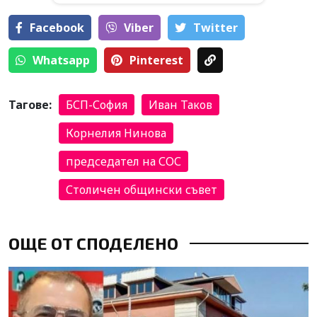
Facebook
Viber
Тwitter
Whatsapp
Pinterest
Тагове:
БСП-София
Иван Таков
Корнелия Нинова
председател на СОС
Столичен общински съвет
ОЩЕ ОТ СПОДЕЛЕНО