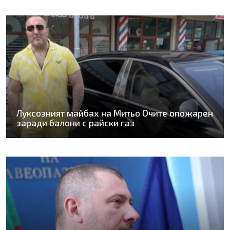
Луксозният майбах на Митьо Очите опожарен
заради балони с райски газ