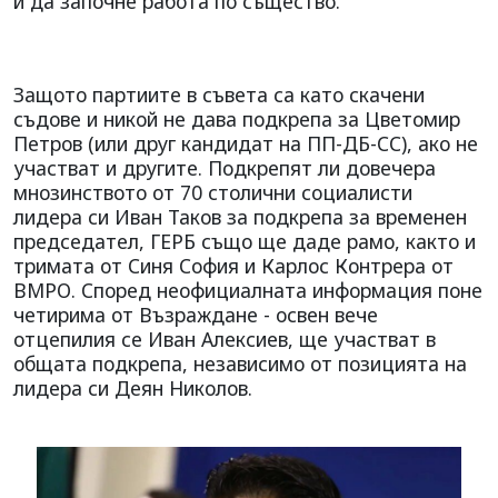
и да започне работа по същество.
Защото партиите в съвета са като скачени
съдове и никой не дава подкрепа за Цветомир
Петров (или друг кандидат на ПП-ДБ-СС), ако не
участват и другите. Подкрепят ли довечера
мнозинството от 70 столични социалисти
лидера си Иван Таков за подкрепа за временен
председател, ГЕРБ също ще даде рамо, както и
тримата от Синя София и Карлос Контрера от
ВМРО. Според неофициалната информация поне
четирима от Възраждане - освен вече
отцепилия се Иван Алексиев, ще участват в
общата подкрепа, независимо от позицията на
лидера си Деян Николов.