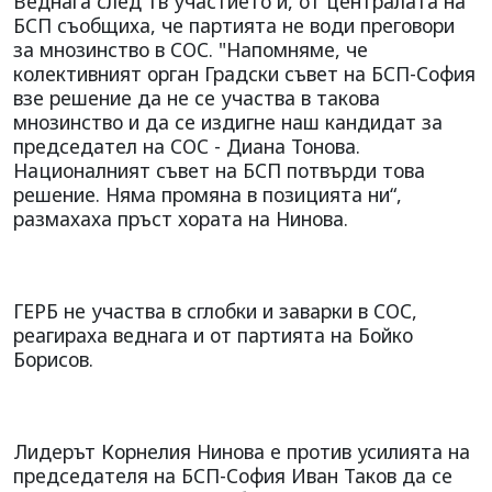
Веднага след тв участието й, от централата на
БСП съобщиха, че партията не води преговори
за мнозинство в СОС. "Напомняме, че
колективният орган Градски съвет на БСП-София
взе решение да не се участва в такова
мнозинство и да се издигне наш кандидат за
председател на СОС - Диана Тонова.
Националният съвет на БСП потвърди това
решение. Няма промяна в позицията ни“,
размахаха пръст хората на Нинова.
ГЕРБ не участва в сглобки и заварки в СОС,
реагираха веднага и от партията на Бойко
Борисов.
Лидерът Корнелия Нинова е против усилията на
председателя на БСП-София Иван Таков да се