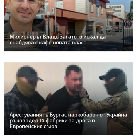
Милионерът Владо Загатото искал да
снабдява с кафе новата власт
Арестуваният в Бургас наркобарон от Украйна
ръководел 14 фабрики за дрога в
Европейския съюз