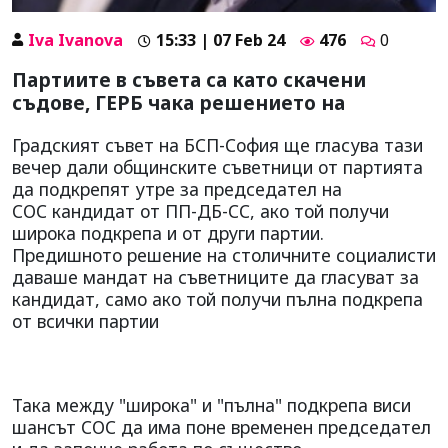
Iva Ivanova
15:33 | 07 Feb 24
476
0
Партиите в съвета са като скачени
съдове, ГЕРБ чака решението на
Градският съвет на БСП-София ще гласува тази
вечер дали общинските съветници от партията
да подкрепят утре за председател на
СОС кандидат от ПП-ДБ-СС, ако той получи
широка подкрепа и от други партии.
Предишното решение на столичните социалисти
даваше мандат на съветниците да гласуват за
кандидат, само ако той получи пълна подкрепа
от всички партии
Така между "широка" и "пълна" подкрепа виси
шансът СОС да има поне временен председател