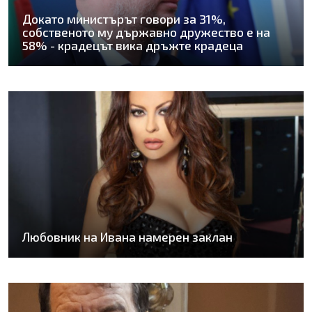
Докато министърът говори за 31%,
собственото му държавно дружество е на
58% - крадецът вика дръжте крадеца
Любовник на Ивана намерен заклан