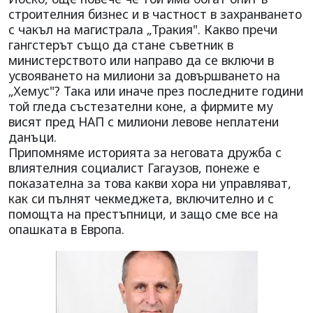
строителния бизнес и в частност в захранването
с чакъл на магистрала „Тракия". Какво пречи
гангстерът също да стане съветник в
министерството или направо да се включи в
усвояването на милиони за довършването на
„Хемус"? Така или иначе през последните години
той гледа състезателни коне, а фирмите му
висят пред НАП с милиони левове неплатени
данъци.
Припомняме историята за неговата дружба с
влиятелния социалист Гагаузов, понеже е
показателна за това какви хора ни управляват,
как си пълнят чекмеджета, включително и с
помощта на престъпници, и защо сме все на
опашката в Европа.