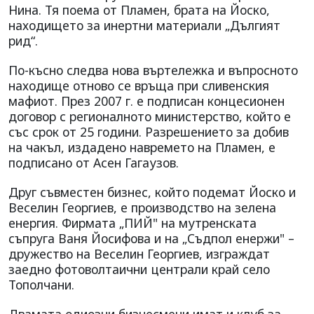
Нина. Тя поема от Пламен, брата на Йоско,
находището за инертни материали „Дългият
рид“.
По-късно следва нова въртележка и въпросното
находище отново се връща при сливенския
мафиот. През 2007 г. е подписан концесионен
договор с регионалното министерство, който е
със срок от 25 години. Разрешението за добив
на чакъл, издадено навремето на Пламен, е
подписано от Асен Гагаузов.
Друг съвместен бизнес, който подемат Йоско и
Веселин Георгиев, е производство на зелена
енергия. Фирмата „ПИЙ" на мутренската
съпруга Ваня Йосифова и на „Съдпол енержи" –
дружество на Веселин Георгиев, изграждат
заедно фотоволтаични централи край село
Тополчани.
Двамата одиозни бизнесмени имат и клуб за