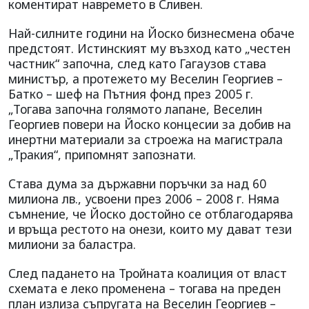
коментират навремето в Сливен.
Най-силните години на Йоско бизнесмена обаче
предстоят. Истинският му възход като „честен
частник“ започна, след като Гагаузов става
министър, а протежето му Веселин Георгиев –
Батко – шеф на Пътния фонд през 2005 г.
„Тогава започна голямото лапане, Веселин
Георгиев повери на Йоско концесии за добив на
инертни материали за строежа на магистрала
„Тракия“, припомнят запознати.
Става дума за държавни поръчки за над 60
милиона лв., усвоени през 2006 – 2008 г. Няма
съмнение, че Йоско достойно се отблагодарява
и връща рестото на онези, които му дават тези
милиони за баластра.
След падането на Тройната коалиция от власт
схемата е леко променена – тогава на преден
план излиза съпругата на Веселин Георгиев –