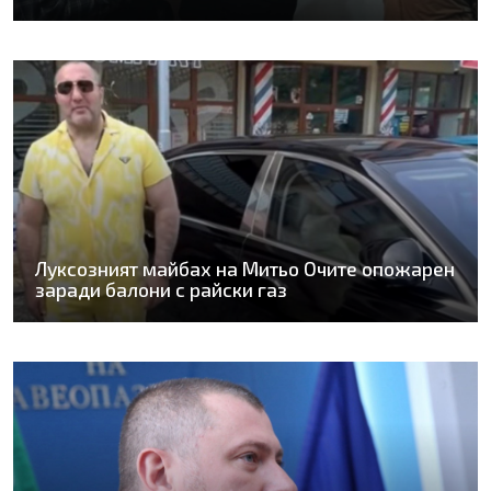
Луксозният майбах на Митьо Очите опожарен
заради балони с райски газ