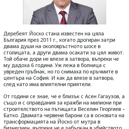
Деребеят Йоско стана известен на цяла
България през 2011 г., когато дрогиран затри
двама души на околовръстното шосе в
столицата, а други двама осакати за цял живот.
Той обаче дори не влезе в затвора, въпреки че
му дадоха 6 години. Уж лежа в болница с
увреден гръбнак, но го снимаха по кръчмите в
центъра на София. И как да влезе в затвора,
след като има влиятелни приятели.
От години се знае, че е близък с Асен Гагаузов, а
също и с оправдания за кражби на милиони при
строителството на пътищата Веселин Георгиев –
Батко. Двамата червени барони са в основата на
трансформацията на Йоско от мутра в
бизнесмен, въпреки че е забъркан в убийството