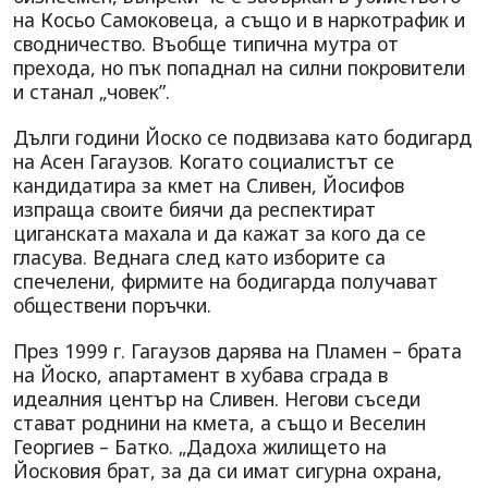
на Косьо Самоковеца, а също и в наркотрафик и
сводничество. Въобще типична мутра от
прехода, но пък попаднал на силни покровители
и станал „човек”.
Дълги години Йоско се подвизава като бодигард
на Асен Гагаузов. Когато социалистът се
кандидатира за кмет на Сливен, Йосифов
изпраща своите биячи да респектират
циганската махала и да кажат за кого да се
гласува. Веднага след като изборите са
спечелени, фирмите на бодигарда получават
обществени поръчки.
През 1999 г. Гагаузов дарява на Пламен – брата
на Йоско, апартамент в хубава сграда в
идеалния център на Сливен. Негови съседи
стават роднини на кмета, а също и Веселин
Георгиев – Батко. „Дадоха жилището на
Йосковия брат, за да си имат сигурна охрана,