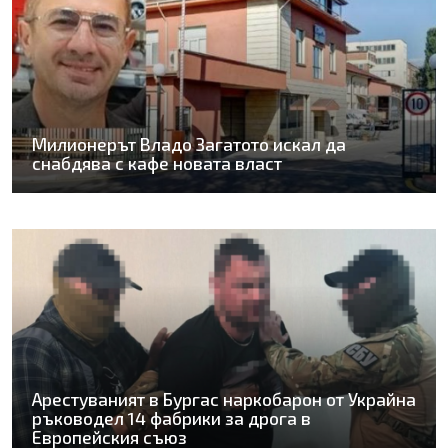
Милионерът Владо Загатото искал да
снабдява с кафе новата власт
Арестуваният в Бургас наркобарон от Украйна
ръководел 14 фабрики за дрога в
Европейския съюз