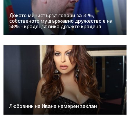
Докато министърът говори за 31%,
собственото му държавно дружество е на
58% - крадецът вика дръжте крадеца
Любовник на Ивана намерен заклан