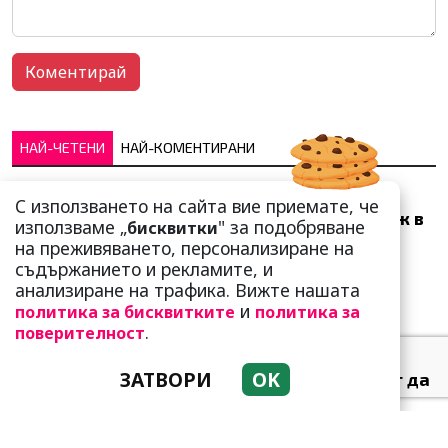
НАЙ-ЧЕТЕНИ
НАЙ-КОМЕНТИРАНИ
Много скоро! Тези три
С използването на сайта вие приемате, че
зодии ще получат „нож в
използваме „
" за подобряване
бисквитки
гърба“ (Ще бъдат
на преживяването, персонализиране на
предаде...
съдържанието и рекламите, и
анализиране на трафика. Вижте нашата
и
политика за бисквитките
политика за
.
поверителност
ЗАТВОРИ
OK
Тези зодии най-обичат да
не правят нищо! Те са
кралете на мързела