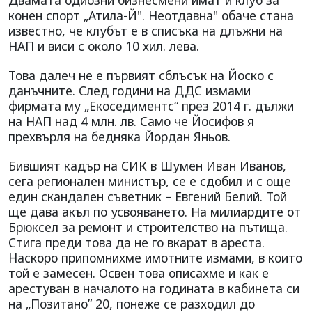
конен спорт „Атила-Й". Неотдавна" обаче стана
известно, че клубът е в списъка на длъжни на
НАП и виси с около 10 хил. лева.
Това далеч не е първият сблъсък на Йоско с
данъчните. След години на ДДС измами
фирмата му „Екоседиментс“ през 2014 г. дължи
на НАП над 4 млн. лв. Само че Йосифов я
прехвърля на бедняка Йордан Яньов.
Бившият кадър на СИК в Шумен Иван Иванов,
сега регионален министър, се е сдобил и с още
един скандален съветник – Евгений Белий. Той
ще дава акъл по усвояването. На милиардите от
Брюксел за ремонт и строителство на пътища.
Стига преди това да не го вкарат в ареста.
Наскоро припомнихме имотните измами, в които
той е замесен. Освен това описахме и как е
арестуван в началото на годината в кабинета си
на „Позитано” 20, понеже се разходил до