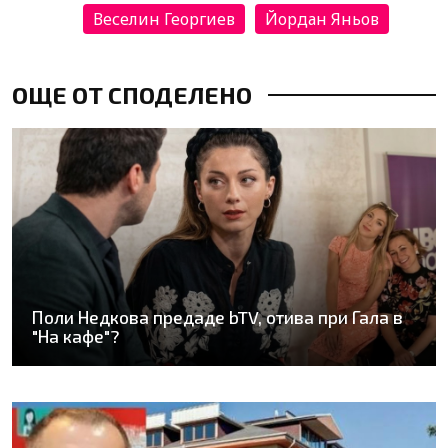
Веселин Георгиев
Йордан Яньов
ОЩЕ ОТ СПОДЕЛЕНО
Поли Недкова предаде bTV, отива при Гала в
"На кафе"?