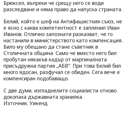
Брюксел, въпреки че срещу него се води
разследване и няма право да напуска страната.
Белий, който е шеф на Антифашисткия съюз, не
е ясно с каква компетентност е запленил Иван
Иванов. Отлично запознати разказват, че го
настанили в министерството като компенсация.
Било му обещано да стане съветник в
Столичната община. Само че вместо него бил
пробутан някакъв кадър от маргиналната
присъдружна партия „АБВ”. При това Белий бил
много ядосан, разфучал се обиден. Сега вече е
компенсиран подобаващо.
С две думи, изгладнелите социалисти отново
докопаха държавната хранилка.
Източник: Уикенд