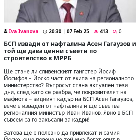
Iva Ivanova
20:30 | 07 Feb 25
413
0
БСП извади от нафталина Асен Гагаузов и
той ще дава ценни съвети по
строителство в МРРБ
Ще стане ли сливенският гангстер Йосиф
Йосифов – Йоско част от екипа на регионалното
министерство? Въпросът стана актуален тези
дни, след като се разбра, че покровителят на
мафиота – видният кадър на БСП Асен Гагаузов,
вече е изваден от нафталина и ще съветва
регионалния министър Иван Иванов. Явно в БСП
съвсем са го закъсали за кадри!
Затова ще е полезно да привлекат и самия
Йоско, още повече че той има богат опит в