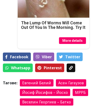
The Lump Of Worms Will Come
Out Of You In The Morning. Try It
More details
Facebook
Viber
Тwitter
Whatsapp
Pinterest
Тагове:
Евгений Белий
Асен Гагаузов
Йосиф Йосифов – Йоско
МРРБ
Веселин Георгиев – Батко