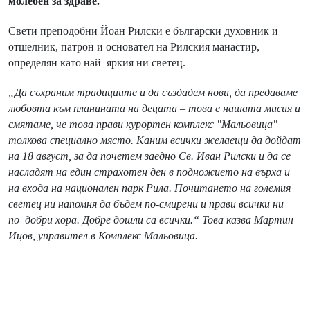
молебен за здраве.
Свети преподобни Йоан Рилски е български духовник и
отшелник, патрон и основател на Рилския манастир,
определян като най–яркия ни светец.
„Да съхраним традициите и да създадем нови, да предаваме
любовта към планината на децата – това е нашата мисия и
смятаме, че това прави курортен комплекс "Мальовица"
толкова специално място. Каним всички желаещи да дойдат
на 18 август, за да почетем заедно Св. Иван Рилски и да се
насладят на един страхотен ден в подножието на върха и
на входа на национален парк Рила. Почитането на големия
светец ни напомня да бъдем по-смирени и прави всички ни
по–добри хора. Добре дошли са всички.“ Това казва Мартин
Ицов, управител в Комплекс Мальовица.