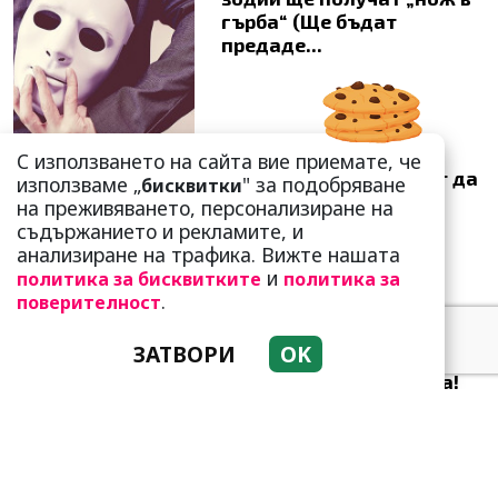
гърба“ (Ще бъдат
предаде...
С използването на сайта вие приемате, че
Тези зодии най-обичат да
използваме „
" за подобряване
бисквитки
не правят нищо! Те са
на преживяването, персонализиране на
кралете на мързела
съдържанието и рекламите, и
анализиране на трафика. Вижте нашата
и
политика за бисквитките
политика за
.
поверителност
ЗАТВОРИ
OK
Като прахосмукачки са!
Парите буквално се
„лепят“ на тези три зодии