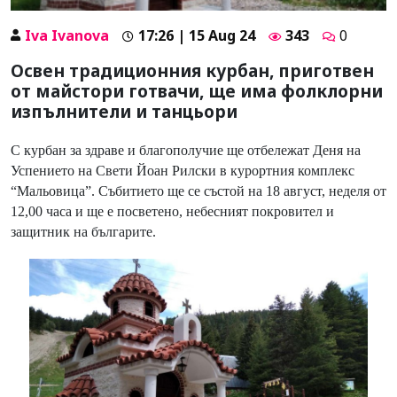
Iva Ivanova
17:26 | 15 Aug 24
343
0
Освен традиционния курбан, приготвен
от майстори готвачи, ще има фолклорни
изпълнители и танцьори
С курбан за здраве и благополучие ще отбележат Деня на
Успението на Свети Йоан Рилски в курортния комплекс
“Мальовица”. Събитието ще се състой на 18 август, неделя от
12,00 часа и ще е посветено, небесният покровител и
защитник на българите.