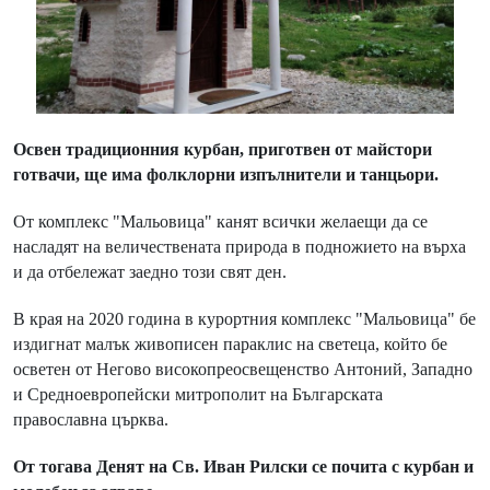
Освен традиционния курбан, приготвен от майстори
готвачи, ще има фолклорни изпълнители и танцьори.
От комплекс "Мальовица" канят всички желаещи да се
насладят на величествената природа в подножието на върха
и да отбележат заедно този свят ден.
В края на 2020 година в курортния комплекс "Мальовица" бе
издигнат малък живописен параклис на светеца, който бе
осветен от Негово високопреосвещенство Антоний, Западно
и Средноевропейски митрополит на Българската
православна църква.
От тогава Денят на Св. Иван Рилски се почита с курбан и