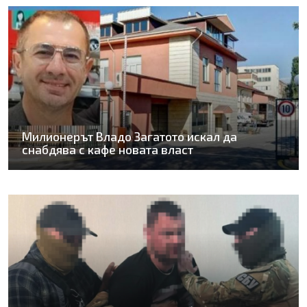
Милионерът Владо Загатото искал да
снабдява с кафе новата власт