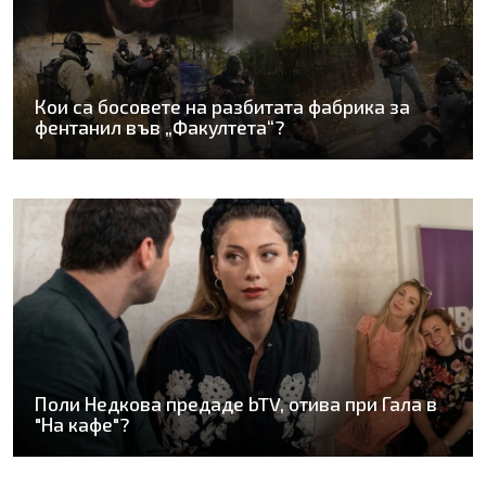
Кои са босовете на разбитата фабрика за
фентанил във „Факултета“?
Поли Недкова предаде bTV, отива при Гала в
"На кафе"?