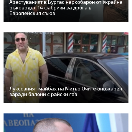
Арестуваният в Бургас наркобарон от Украйна
ръководел 14 фабрики за дрога в
Европейския съюз
Луксозният майбах на Митьо Очите опожарен
заради балони с райски газ