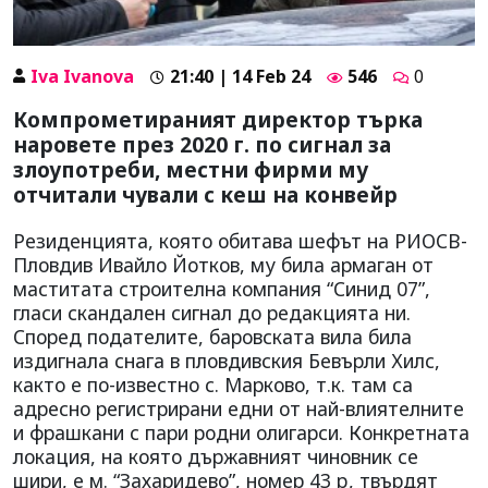
Iva Ivanova
21:40 | 14 Feb 24
546
0
Компрометираният директор търка
наровете през 2020 г. по сигнал за
злоупотреби, местни фирми му
отчитали чували с кеш на конвейр
Резиденцията, която обитава шефът на РИОСВ-
Пловдив Ивайло Йотков, му била армаган от
маститата строителна компания “Синид 07”,
гласи скандален сигнал до редакцията ни.
Според подателите, баровската вила била
издигнала снага в пловдивския Бевърли Хилс,
както е по-известно с. Марково, т.к. там са
адресно регистрирани едни от най-влиятелните
и фрашкани с пари родни олигарси. Конкретната
локация, на която държавният чиновник се
шири, е м. “Захаридево”, номер 43 p, твърдят