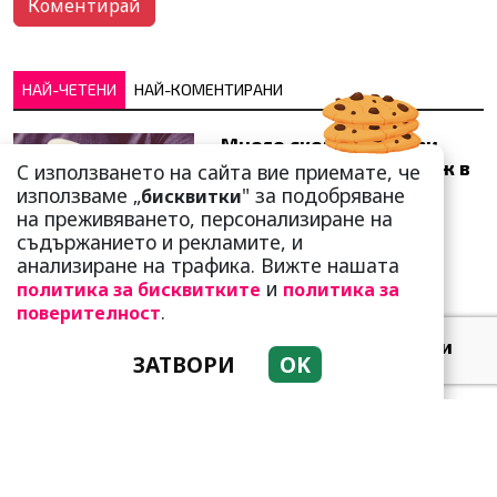
НАЙ-ЧЕТЕНИ
НАЙ-КОМЕНТИРАНИ
Много скоро! Тези три
зодии ще получат „нож в
С използването на сайта вие приемате, че
гърба“ (Ще бъдат
използваме „
" за подобряване
бисквитки
предаде...
на преживяването, персонализиране на
съдържанието и рекламите, и
анализиране на трафика. Вижте нашата
и
политика за бисквитките
политика за
.
поверителност
Добре е да знаете! Тези
ЗАТВОРИ
OK
три зодии умеят да
омагьосват