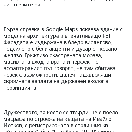
читателите ни.
Бърза справка в Google Maps показва здание с
моделна архитектура и впечатляващо РЗП.
Фасадата е издържана в бледо виолетово,
подсилено с бели акценти и дувар от ковано
желязо. Грижливо окастрената морава,
масивната входна врата и перфектно
асфалтираният път говорят, че там обитава
човек с възможности, далеч надхвърлящи
скромната заплата на държавен еколог в
провинцията.
Дружеството, за което се твърди, че е поело
масрафа по строежа на къщата на Ивайло
Йотков, е регистрираната в столичния кв.
“Красно село”, бул. “Цар Борис III” 19 фирма