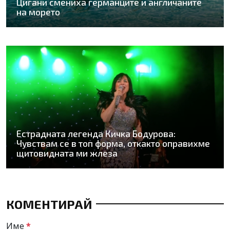
Цигани смениха германците и англичаните
на морето
Естрадната легенда Кичка Бодурова:
Чувствам се в топ форма, откакто оправихме
щитовидната ми жлеза
КОМЕНТИРАЙ
Име
*