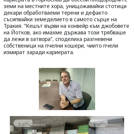
земи на местните хора, унищожавайки стотици
декари обработваеми терени и дефакто
съсипвайки земеделието в самото сърце на
Тракия. “Кешът върви на конвейр към джобовете
на Йотков, ако имахме държава този трябваше
да лежи в затвора”, споделиха разгневени
собственици на пчелни кошери, чиито пчели
измират заради кариерата.