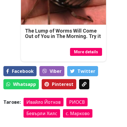
The Lump of Worms Will Come
Out of You in The Morning. Try it
More details
Facebook
Viber
Тwitter
Whatsapp
Pinterest
Тагове:
Ивайло Йотков
РИОСВ
Бевърли Хилс
с. Марково