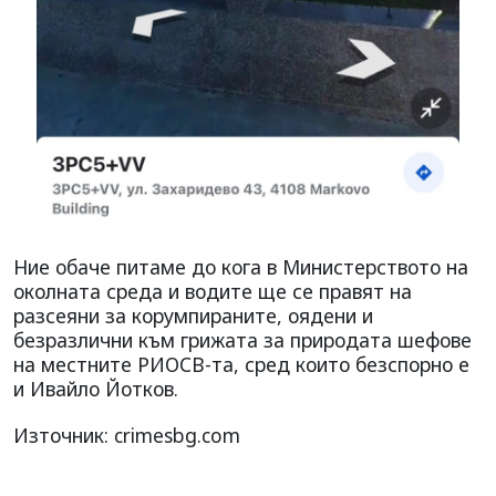
Ние обаче питаме до кога в Министерството на
околната среда и водите ще се правят на
разсеяни за корумпираните, оядени и
безразлични към грижата за природата шефове
на местните РИОСВ-та, сред които безспорно е
и Ивайло Йотков.
Източник: crimesbg.com