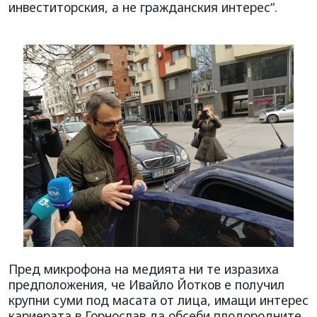
инвеститорския, а не гражданския интерес“.
Пред микрофона на медията ни те изразиха
предположения, че Ивайло Йотков е получил
крупни суми под масата от лица, имащи интерес
кариерата в Горнослав да обсеби плодородните