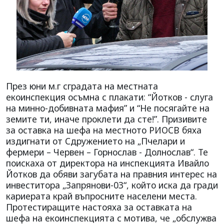
През юни м.г сградата на местната
екоинспекция осъмна с плакати: “Йотков - слуга
на минно-добивната мафия” и “Не посягайте на
земите ти, иначе проклети да сте!”. Призивите
за оставка на шефа на местното РИОСВ бяха
издигнати от Сдружението на „Пчелари и
фермери – Червен – Горнослав - Долнослав“. Те
поискаха от директора на инспекцията Ивайло
Йотков да обяви загубата на правния интерес на
инвеститора „Запрянови-03“, който иска да гради
кариерата край въпросните населени места.
Протестиращите настояха за оставката на
шефа на екоинспекцията с мотива, че „обслужва