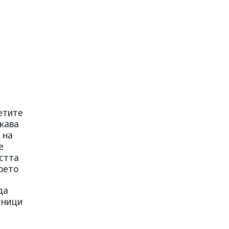
етите
кава
 на
е
стта
оето
да
тници