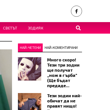
СВЕТЪТ
ЗОДИЯК
НАЙ-ЧЕТЕНИ
НАЙ-КОМЕНТИРАНИ
Много скоро!
Тези три зодии
ще получат
„нож в гърба“
(Ще бъдат
предаде...
Тези зодии най-
обичат да не
правят нищо!