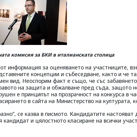
ната комисия за БКИ в италианската столица
от информация за оценяването на участниците, вз
дставените концепции и събеседване, както и че та
ен вид. Неоспорим факт е също, че със забавянето
равото на защита и обжалване пред съда, защото н
рушен е принципът на прозрачност на конкурса в ча
асирането в сайта на Министерство на културата, к
азно“, се казва в писмото. Кандидатите настояват 
 кандидат и цялостното класиране на всички учас