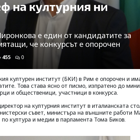
еф на културния ни
Пиронкова е един от кандидатите за
мятащи, че конкурсът е опорочен
455
0
кия културен институт (БКИ) в Рим е опорочен и им
тите. Това става ясно от писмо, изпратено до мин
рци и общественици, участници в конкурса.
директор на културния институт в италианската ст
нистерски съвет, министъра на външните работи М
 по култура и медии в парламента Тома Биков.