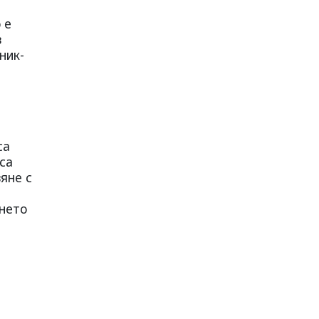
 е
в
ник-
са
са
яне с
ането