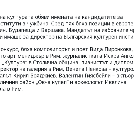
 на културата обяви имената на кандидатите за
ститути в чужбина. Сред тях бяха позиции в европе
лин, Будапеща и Варшава. Мандатът на избраните ч
и имаше за директор на Българския културен инсти
онкурс, бяха композиторът и поет Вида Пиронкова,
ато арт мениджър в Рим, журналистката Искра Анге
я „Култура“ в Столична община, пианистът и диплом
ректор на галерия в Рим, Венета Ненкова – културо
алът Кирил Бояджиев, Валентин Гиясбейли – актьор
оличния район „Овча купел” и археологът Ивелина
ла в Рим.