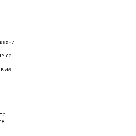
тавени
т
е се,
 към
по
ия