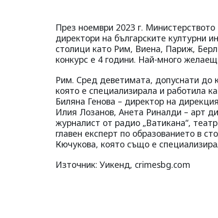
През ноември 2023 г. Министерството
директори на българските културни ин
столици като Рим, Виена, Париж, Бер
конкурс е 4 години. Най-много желаещ
Рим. Сред деветимата, допуснати до к
която е специализирала и работила к
Биляна Генова – директор на дирекци
Илия Лозанов, Анета Риналди – арт ди
журналист от радио „Ватикана“, театр
главен експерт по образованието в ст
Кючукова, която също е специализира
Източник: Уикенд, crimesbg.com