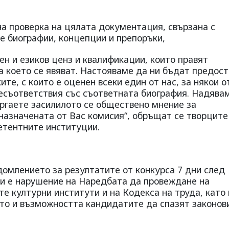
а проверка на цялата документация, свързана с
те биографии, концепции и препоръки,
ен и езиков ценз и квалификации, които правят
а което се явяват. Настояваме да ни бъдат предос
те, с които е оценен всеки един от нас, за някои о
есъответствия със съответната биография. Надявам
ргаете засилилото се обществено мнение за
назначената от Вас комисия“, обръщат се творците
етентните институции.
домлението за резултатите от конкурса 7 дни след
и е нарушение на Наредбата да провеждане на
е културни институти и на Кодекса на труда, като 
то и възможността кандидатите да спазят законов