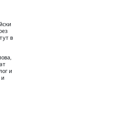
йски
рез
тут в
лова,
ат
лог и
 и