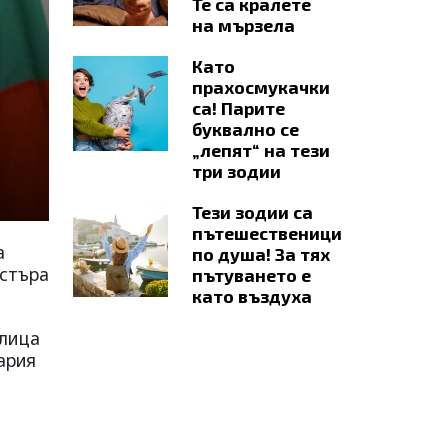
Те са кралете
на мързела
Като
прахосмукачки
са! Парите
буквално се
„лепят“ на тези
три зодии
Тези зодии са
пътешественици
а
по душа! За тях
истъра
пътуването е
като въздуха
олица
ария