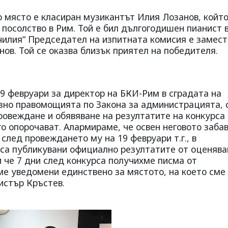
о място е класиран музикантът Илия Лозанов, който
 посолство в Рим. Той е бил дългогодишен пианист 
чилия“ Председател на изпитната комисия е замест
ов. Той се оказва близък приятел на победителя.
19 февруари за директор на БКИ-Рим в сградата на
зно правомощията по Закона за администрацията, 
ровеждане и обявяване на резултатите на конкурса 
о опорочават. Алармираме, че освен неговото забав
след провеждането му на 19 февруари т.г., в
е са публикувани официално резултатите от оценяв
и че 7 дни след конкурса получихме писма от
ме уведомени единствено за мястото, на което сме
нистър Кръстев.