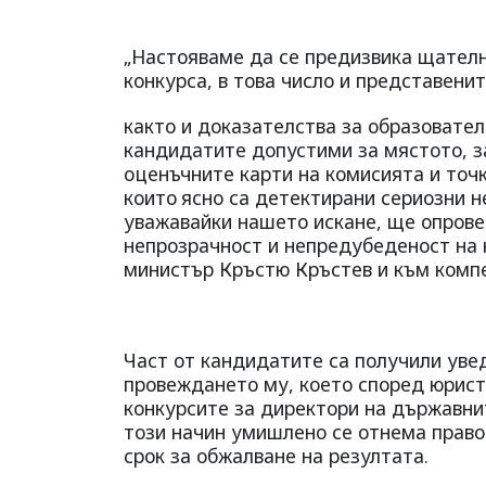
„Настояваме да се предизвика щателн
конкурса, в това число и представени
както и доказателства за образовател
кандидатите допустими за мястото, з
оценъчните карти на комисията и точки
които
ясно са детектирани сериозни н
уважавайки нашето искане, ще опрове
непрозрачност и непредубеденост на 
министър Кръстю Кръстев и към комп
Част от кандидатите са получили уве
провеждането му, което според юрист
конкурсите за директори на държавнит
този начин умишлено се отнема право
срок за обжалване на резултата.