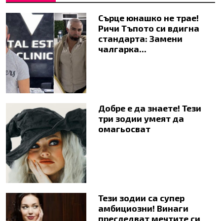
Сърце юнашко не трае!
Ричи Тъпото си вдигна
стандарта: Замени
чалгарка...
Добре е да знаете! Тези
три зодии умеят да
омагьосват
Тези зодии са супер
амбициозни! Винаги
преследват мечтите си