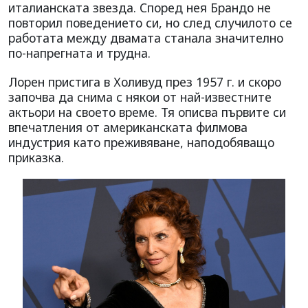
италианската звезда. Според нея Брандо не
повторил поведението си, но след случилото се
работата между двамата станала значително
по-напрегната и трудна.
Лорен пристига в Холивуд през 1957 г. и скоро
започва да снима с някои от най-известните
актьори на своето време. Тя описва първите си
впечатления от американската филмова
индустрия като преживяване, наподобяващо
приказка.