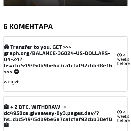
6 КОМЕНТАРА
🖨 Transfer to you. GET >>>
graph.org/BALANCE-36824-US-DOLLARS-
4
04-24?
weeks
before
hs=cbc54945db9be6a7ca1cfaf92cbb38ef&
<<< 🖨
wuigv6
🏦 + 2 BTC. WITHDRAW ⇢
4
dc4958ca.giveaway-8y3.pages.dev/?
weeks
hs=cbc54945db9be6a7ca1cfaf92cbb38ef&
before
🏦