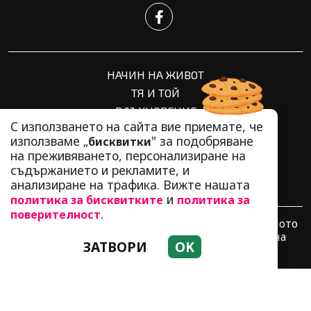
НАЧИН НА ЖИВОТ
ТЯ И ТОЙ
ВДЪХНОВЕНИЕ
С използването на сайта вие приемате, че
СПОДЕЛЕНО
използваме „
" за подобряване
бисквитки
ИНТЕРЕСНО
на преживяването, персонализиране на
СВЕТЪТ
съдържанието и рекламите, и
ЗОДИЯК
анализиране на трафика. Вижте нашата
и
политика за бисквитките
политика за
.
поверителност
Използването и публикуването на част или цялото
съдържание на LifeZone.BG без разрешение на
ЗАТВОРИ
OK
Медийна група Асмара ЕООД е забранено.
© 2010 - 2026 | LifeZone.BG. Всички права запазени.