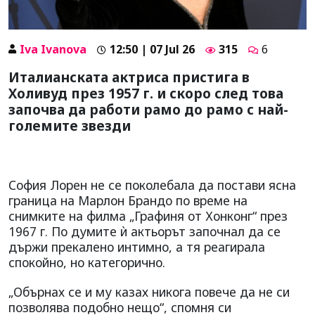
Iva Ivanova
12:50 | 07 Jul 26
315
6
Италианската актриса пристига в
Холивуд през 1957 г. и скоро след това
започва да работи рамо до рамо с най-
големите звезди
София Лорен не се поколебала да постави ясна
граница на Марлон Брандо по време на
снимките на филма „Графиня от Хонконг“ през
1967 г. По думите ѝ актьорът започнал да се
държи прекалено интимно, а тя реагирала
спокойно, но категорично.
„Обърнах се и му казах никога повече да не си
позволява подобно нещо“, спомня си