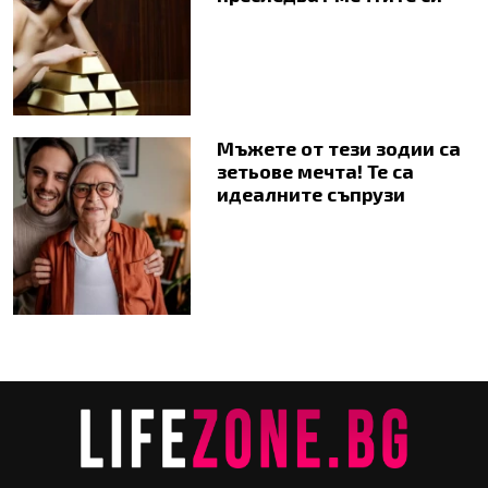
Мъжете от тези зодии са
зетьове мечта! Те са
идеалните съпрузи