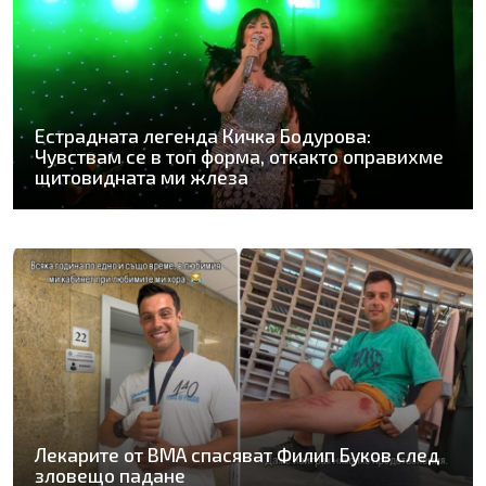
Естрадната легенда Кичка Бодурова:
Чувствам се в топ форма, откакто оправихме
щитовидната ми жлеза
Лекарите от ВМА спасяват Филип Буков след
зловещо падане