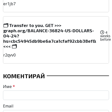
er1jb7
🗂 Transfer to you. GET >>>
graph.org/BALANCE-36824-US-DOLLARS-
4
04-24?
weeks
before
hs=cbc54945db9be6a7ca1cfaf92cbb38ef&
<<< 🗂
r2qvv0
КОМЕНТИРАЙ
Име
*
Email