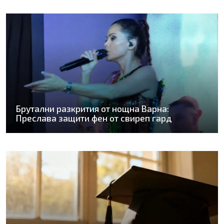
Брутални разкрития от нощна Варна:
Преслава защити фен от свиреп гард