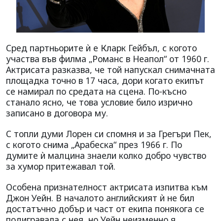
Сред партньорите ѝ е Кларк Гейбъл, с когото
участва във филма „Романс в Неапол“ от 1960 г.
Актрисата разказва, че той напускал снимачната
площадка точно в 17 часа, дори когато екипът
се намирал по средата на сцена. По-късно
станало ясно, че това условие било изрично
записано в договора му.
С топли думи Лорен си спомня и за Грегъри Пек,
с когото снима „Арабеска“ през 1966 г. По
думите ѝ малцина знаели колко добро чувство
за хумор притежавал той.
Особена признателност актрисата изпитва към
Джон Уейн. В началото английският ѝ не бил
достатъчно добър и част от екипа понякога се
подигравала с нея, но Уейн неизменно я