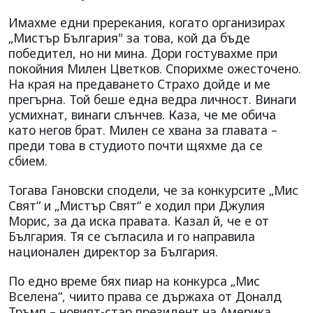
Имахме едни пререкания, когато организирах
„Мистър България" за това, кой да бъде
победител, но ни мина. Дори гостувахме при
покойния Милен Цветков. Спорихме ожесточено.
На края на предаването Страхо дойде и ме
прегърна. Той беше една ведра личност. Винаги
усмихнат, винаги слънчев. Каза, че ме обича
като негов брат. Милен се хвана за главата –
преди това в студиото почти щяхме да се
сбием.
Тогава Гановски сподели, че за конкурсите „Мис
Свят“ и „Мистър Свят“ е ходил при Джулия
Морис, за да иска правата. Казал й, че е от
България. Тя се съгласила и го направила
национален директор за България.
По едно време бях пиар на конкурса „Мис
Вселена“, чиито права се държаха от Доналд
Тръмп – новият-стар президент на Америка.