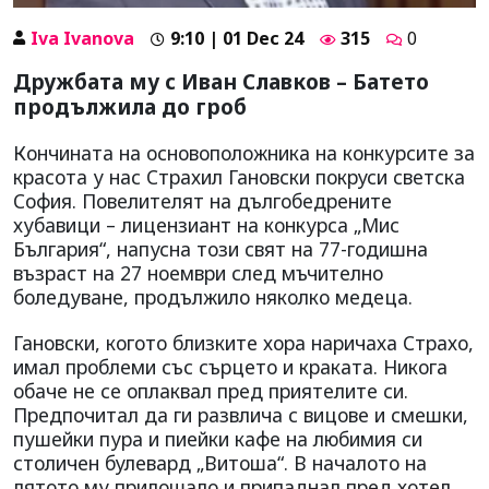
Iva Ivanova
9:10 | 01 Dec 24
315
0
Дружбата му с Иван Славков – Батето
продължила до гроб
Кончината на основоположника на конкурсите за
красота у нас Страхил Гановски покруси светска
София. Повелителят на дългобедрените
хубавици – лицензиант на конкурса „Мис
България“, напусна този свят на 77-годишна
възраст на 27 ноември след мъчително
боледуване, продължило няколко медеца.
Гановски, когото близките хора наричаха Страхо,
имал проблеми със сърцето и краката. Никога
обаче не се оплаквал пред приятелите си.
Предпочитал да ги развлича с вицове и смешки,
пушейки пура и пиейки кафе на любимия си
столичен булевард „Витоша“. В началото на
лятото му прилошало и припаднал пред хотел