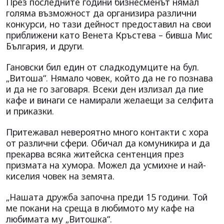
През последните години бизнесменът нямал
голяма възможност да организира различни
конкурси, но тази дейност предоставил на свои
приближени като Венета Кръстева – бивша Мис
България, и други.
Гановски бил един от сладкодумците на бул.
„Витоша“. Нямало човек, който да не го познава
и да не го заговаря. Всеки ден излизал да пие
кафе и винаги се намирали желаещи за селфита
и приказки.
Притежавал невероятно много контакти с хора
от различни сфери. Обичал да комуникира и да
прекарва всяка житейска сентенция през
призмата на хумора. Можел да усмихне и най-
киселия човек на земята.
„Нашата дружба започна преди 15 години. Той
ме покани на среща в любимото му кафе на
любимата му „Витошка“.