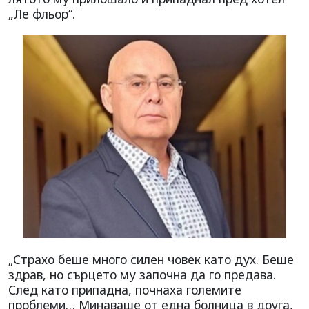
„Ле фльор“.
„Страхо беше много силен човек като дух. Беше
здрав, но сърцето му започна да го предава.
След като припадна, почнаха големите
проблеми… Минаваше от една болница в друга,