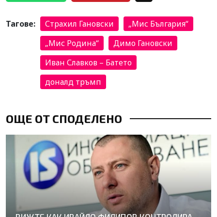
Тагове:
Страхил Гановски
„Мис България“
„Мис Родина“
Димо Гановски
Иван Славков – Батето
доналд тръмп
ОЩЕ ОТ СПОДЕЛЕНО