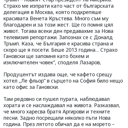
Страхо ме изпрати като част от българската
делегация в Москва, която подкрепяше
красивата Венета Кръстева. Много съм му
благодарен и за този жест. Ще го помня цял
живот. Тогава всеки ден предавахме за Нова
телевизия репортажи. Запознах се с Доналд
Тръмп. Каза, че България е красива страна и
скоро ще я посети. Беше 2013 година... Страхо
Гановски ще запомня като бохем и
изключителен човек“, споделя Лазаров,
Продуцентът издава още, че кафето срещу
хотел „Ле фльор“ в сърцето на София било нещо
като офис за Гановски.
Там редовно си пушел пурата, наблюдавал
хората и се наслаждавал на живота. Разказвал,
че много харесва братя Аргирови и техните
песни. Задно посрещали няколко пъти Нова
година. През лятото обичал да е на морето –