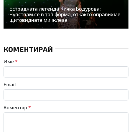
Естрадната легенда Кичка Бодурова:
Чувствам се в топ форма, откакто оправихме
щитовидната ми жлеза
КОМЕНТИРАЙ
Име
*
Email
Коментар
*