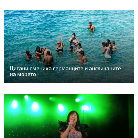
Цигани смениха германците и англичаните
на морето