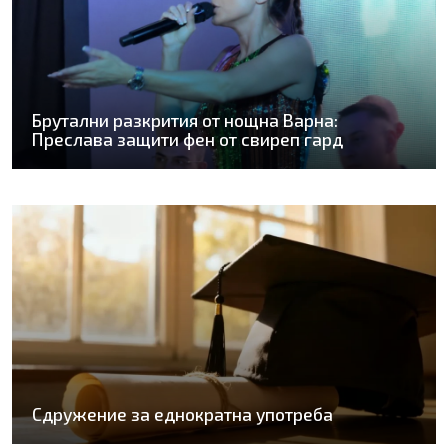
Брутални разкрития от нощна Варна:
Преслава защити фен от свиреп гард
Сдружение за еднократна употреба