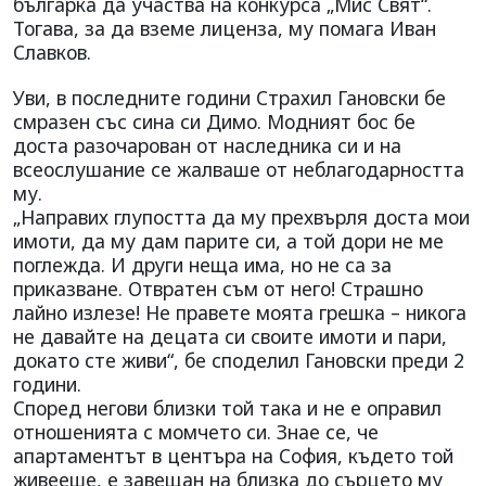
българка да участва на конкурса „Мис Свят“.
Тогава, за да вземе лиценза, му помага Иван
Славков.
Уви, в последните години Страхил Гановски бе
смразен със сина си Димо. Модният бос бе
доста разочарован от наследника си и на
всеослушание се жалваше от неблагодарността
му.
„Направих глупостта да му прехвърля доста мои
имоти, да му дам парите си, а той дори не ме
поглежда. И други неща има, но не са за
приказване. Отвратен съм от него! Страшно
лайно излезе! Не правете моята грешка – никога
не давайте на децата си своите имоти и пари,
докато сте живи“, бе споделил Гановски преди 2
години.
Според негови близки той така и не е оправил
отношенията с момчето си. Знае се, че
апартаментът в центъра на София, където той
живееше, е завещан на близка до сърцето му