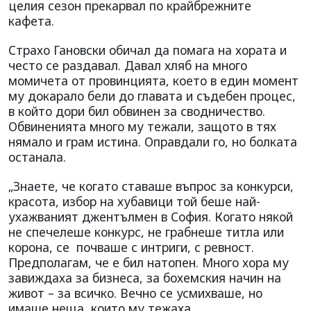
целия сезон прекарвал по крайбрежните
кафета.
Страхо Гановски обичал да помага на хората и
често се раздавал. Давал хляб на много
момичета от провинцията, което в един момент
му докарало бели до главата и съдебен процес,
в който дори бил обвинен за сводничество.
Обвиненията много му тежали, защото в тях
нямало и грам истина. Оправдали го, но болката
останала.
„Знаете, че когато ставаше въпрос за конкурси,
красота, избор на хубавици той беше най-
ухажваният джентълмен в София. Когато някой
не спечелеше конкурс, не грабнеше титла или
корона, се почваше с интриги, с ревност.
Предполагам, че е бил натопен. Много хора му
завиждаха за бизнеса, за бохемския начин на
живот – за всичко. Вечно се усмихваше, но
имаше неща, които му тежаха.