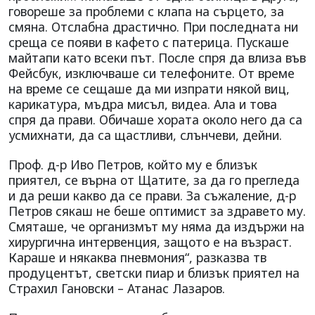
говореше за проблеми с клапа на сърцето, за
смяна. Отслабна драстично. При последната ни
среща се появи в кафето с патерица. Пускаше
майтапи като всеки път. После спря да влиза във
Фейсбук, изключваше си телефоните. От време
на време се сещаше да ми изпрати някой виц,
карикатура, мъдра мисъл, видеа. Ала и това
спря да прави. Обичаше хората около него да са
усмихнати, да са щастливи, слънчеви, дейни.
Проф. д-р Иво Петров, който му е близък
приятел, се върна от Щатите, за да го прегледа
и да реши какво да се прави. За съжаление, д-р
Петров сякаш не беше оптимист за здравето му.
Смяташе, че организмът му няма да издържи на
хирургична интервенция, защото е на възраст.
Караше и някаква пневмония“, разказва тв
продуцентът, светски пиар и близък приятел на
Страхил Гановски – Атанас Лазаров.