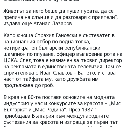
Животът за него беше да пуши пурата, да се
препича на слънце и да разговаря с приятели“,
издава още Атанас Лазаров.
Като юноша Страхил Гановски е състезател в
националния отбор по водна топка,
четирикратен български републикански
шампион по плуване, офицер във военна рота на
ЦСКА. След това е назначен за първия директор
на рекламата в единствената телевизия. Там се
сприятелява с Иван Славков – Батето, и става
част от тайфата му, като дружбата им
продължава до гроб.
В края на 80-те поставя основите на модната
индустрия у нас и конкурсите за красота – „Мис
Българка“ и „Мис Родина“. През 1987 г.
приобщава България към международните
състезания за красота и изпраща за първи път