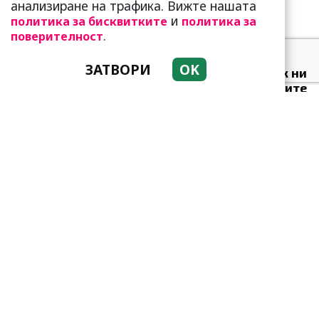
анализиране на трафика. Вижте нашата
и
политика за бисквитките
политика за
.
поверителност
Какво представлява
ЗАТВОРИ
OK
методът Kaкебо? И как ни
помага да опазим парите
си
Защо тези две кралски
особи са обявени за най-
злите в историята?
Приятелството е