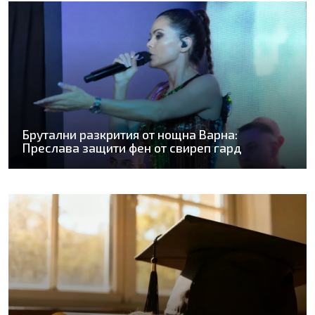
Брутални разкрития от нощна Варна:
Преслава защити фен от свиреп гард