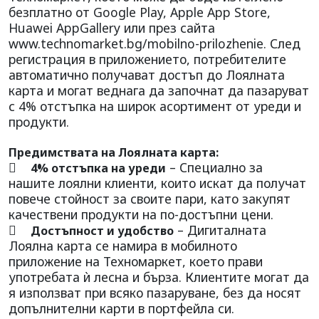
безплатно от Google Play, Apple App Store,
Huawei AppGallery или през сайта
www.technomarket.bg/mobilno-prilozhenie. След
регистрация в приложението, потребителите
автоматично получават достъп до Лоялната
карта и могат веднага да започнат да пазаруват
с 4% отстъпка на широк асортимент от уреди и
продукти.
Предимствата на Лоялната карта:

– Специално за
4% отстъпка на уреди
нашите лоялни клиенти, които искат да получат
повече стойност за своите пари, като закупят
качествени продукти на по-достъпни цени.

– Дигиталната
Достъпност и удобство
Лоялна карта се намира в мобилното
приложение на Техномаркет, което прави
употребата ѝ лесна и бърза. Клиентите могат да
я използват при всяко пазаруване, без да носят
допълнителни карти в портфейла си.