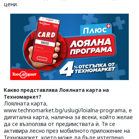
цени.
Какво представлява Лоялната карта на
Техномаркет?
Лоялната карта,
www.technomarket.bg/uslugi/loialna-programa, е
дигитална карта, налична за всеки, който желае
да се възползва от предимствата ѝ. Тя се
активира лесно през мобилното приложение на
Техномаркет, което може да бъде изтеглено