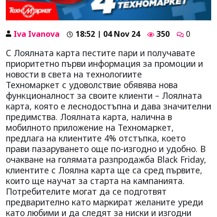
Iva Ivanova
18:52 | 04 Nov 24
350
0
С Лоялната карта пестите пари и получавате
приоритетно първи информация за промоции и
новости в света на технологиите
Техномаркет с удоволствие обявява нова
функционалност за своите клиенти – Лоялната
карта, която е леснодостъпна и дава значителни
предимства. Лоялната карта, налична в
мобилното приложение на Техномаркет,
предлага на клиентите 4% отстъпка, което
прави пазаруването още по-изгодно и удобно. В
очакване на голямата разпродажба Black Friday,
клиентите с Лоялна карта ще са сред първите,
които ще научат за старта на кампанията.
Потребителите могат да се подготвят
предварително като маркират желаните уреди
като любими и да следят за ниски и изгодни