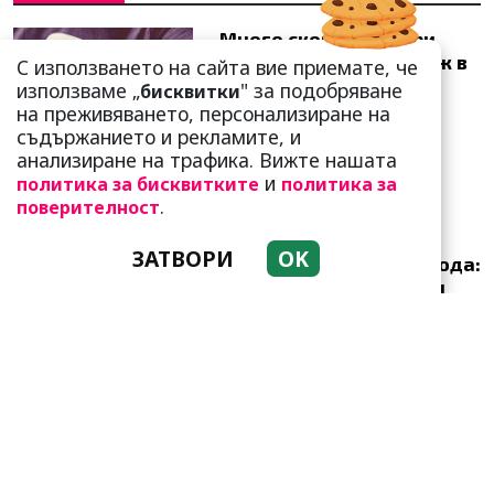
Много скоро! Тези три
зодии ще получат „нож в
С използването на сайта вие приемате, че
гърба“ (Ще бъдат
използваме „
" за подобряване
бисквитки
предаде...
на преживяването, персонализиране на
съдържанието и рекламите, и
анализиране на трафика. Вижте нашата
и
политика за бисквитките
политика за
.
поверителност
Приятелството е
ЗАТВОРИ
OK
възможно и след развода:
Арнолд Шварценегер и
Мария Шр...
Връзката ви буксува: Тези
червени флагчета ги
подсказват!