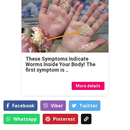
These Symptoms Indicate
Worms Inside Your Body! The
first symptom is ..
More details
Facebook
Viber
Тwitter
Whatsapp
Pinterest