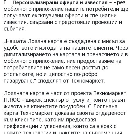

– Чрез
Персонализирани оферти и известия
мобилното приложение нашите потребители ще
получават ексклузивни оферти и специални
известия, свързани с предстоящи промоции и
събития.
„Нашата Лоялна карта е създадена с мисъл за
удобството и изгодата на нашите клиенти. Чрез
дигитализирането на картата и пренасянето ѝ в
мобилното приложение, ние предоставяме на
потребителите не само лесен достъп до
отстъпките, но и цялостно по-добро
пазаруване,“ споделят от Техномаркет.
Лоялната карта е част от проекта Техномаркет
ПЛЮС – широк спектър от услуги, които правят
живота на клиентите по-удобен. С Лоялнана
карта Техномаркет доказва своята отдаденост
към клиентите, като им предоставя
преференции и улеснения, които са в крак с
новите технологии и нуждите на съвременния