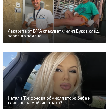
Лекарите от ВМА спасяват Филип Буков след
зловещо падане
Натали Трифонова обмисля второ бебе и
сливане на майчинствата?