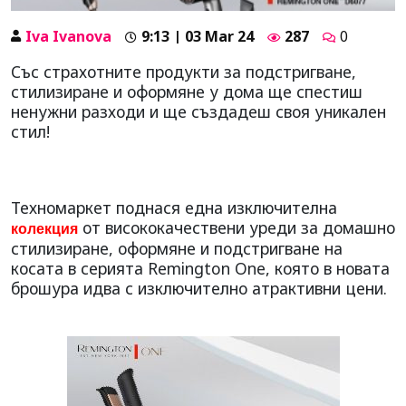
Iva Ivanova
9:13 | 03 Mar 24
287
0
Със страхотните продукти за подстригване,
стилизиране и оформяне у дома ще спестиш
ненужни разходи и ще създадеш своя уникален
стил!
Техномаркет поднася една изключителна
от висококачествени уреди за домашно
колекция
стилизиране, оформяне и подстригване на
косата в серията Remington One, която в новата
брошура идва с изключително атрактивни цени.