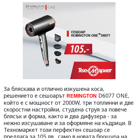
За бляскава и отлично изкушена коса,
решението е сешоарът
D6077 ONE,
REMINGTON
който е с мощност от 2000W, три топлинни и две
скоростни настройки, студена струя за повече
блясък и форма, както и два дифузера - за
нежно изсушаване и за оформяне на къдрици. В
Техномаркет този перфектен сешоар се
предлага за 105 лв., само в новата брошура на