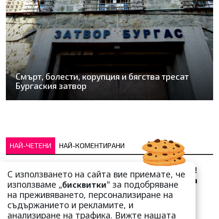
Смърт, болести, корупция и бягства тресат
Бургаския затвор
НАЙ-ЧЕТЕНИ
НАЙ-КОМЕНТИРАНИ
Сърце юнашко не трае!
С използването на сайта вие приемате, че
Ричи Тъпото си вдигна
използваме „
" за подобряване
бисквитки
стандарта: Замени
на преживяването, персонализиране на
чалгарка...
съдържанието и рекламите, и
анализиране на трафика. Вижте нашата