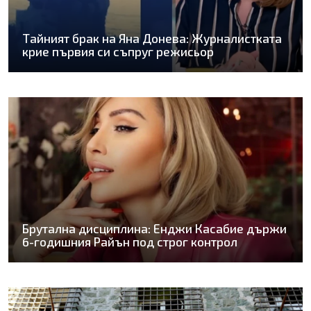
Тайният брак на Яна Донева: Журналистката
крие първия си съпруг режисьор
Брутална дисциплина: Енджи Касабие държи
6-годишния Райън под строг контрол