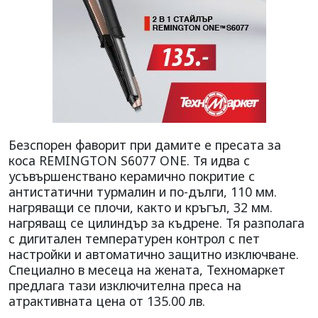
Безспорен фаворит при дамите е пресата за
коса REMINGTON S6077 ONE. Тя идва с
усъвършенствано керамично покритие с
антистатични турмалин и по-дълги, 110 мм.
нагряващи се плочи, както и кръгъл, 32 мм.
нагряващ се цилиндър за къдрене. Тя разполага
с дигитален температурен контрол с пет
настройки и автоматично защитно изключване.
Специално в месеца на жената, Техномаркет
предлага тази изключителна преса на
атрактивната цена от 135.00 лв.