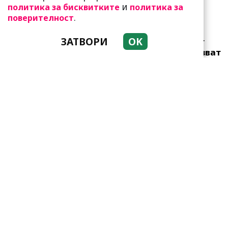
и
политика за бисквитките
политика за
.
поверителност
ЗАТВОРИ
OK
Много неволи очакват
тези зодии! Трудно казват
„не“
Привличат се като
пеперуди от светлината!
Но да живеят заедно-
мисия не...
Тези зодии са супер