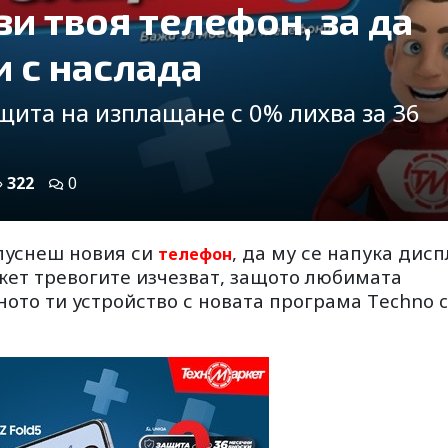
и твоя телефон, за да
 с наслада
щита на изплащане с 0% лихва за 36
322
0
зпуснеш новия си
, да му се напука дисп
телефон
кет тревогите изчезват, защото любимата
ото ти устройство с новата програма Тechno c