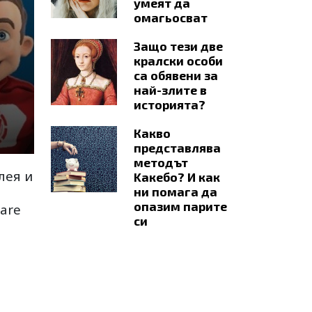
умеят да
омагьосват
Защо тези две
кралски особи
са обявени за
най-злите в
историята?
Какво
представлява
методът
лея и
Kaкебо? И как
ни помага да
опазим парите
are
си