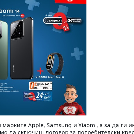
марките Apple, Samsung и Xiaomi, а за да ги 
мо да сключиш договор за потребителски кред