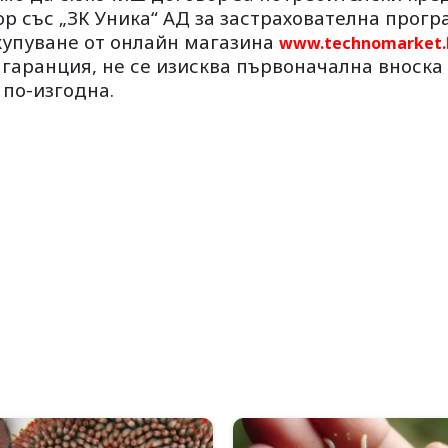
вор със „ЗК Уника“ АД за застрахователна прогр
акупуване от онлайн магазина
www.technomarket.
гаранция, не се изисква първоначална вноска
 по-изгодна.