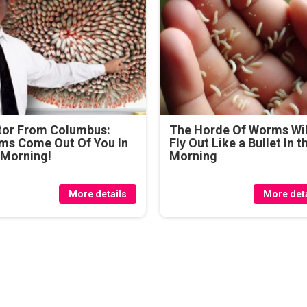
tor From Columbus:
The Horde Of Worms Wil
ms Come Out Of You In
Fly Out Like a Bullet In t
 Morning!
Morning
More details
More deta