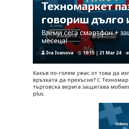
Техномаркет паз
говориш дълго и
Вземи сега смартфон + за
месеца!
Iva Ivanova
10:15 | 21 Mar 24
Какъв по-голям ужас от това да и
връзката да прекъсне? С Техномар
търговска верига защитава мобилн
plus.