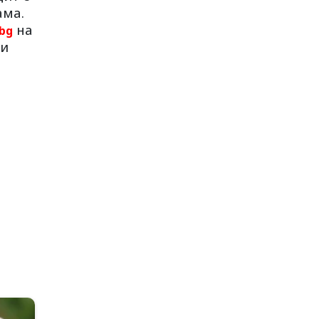
ама.
на
bg
 и