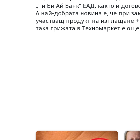
„Ти Би Ай Банк“ ЕАД, както и дого
А най-добрата новина е, че при з
участващ продукт на изплащане + 
та
к
а грижата в Техномаркет е още