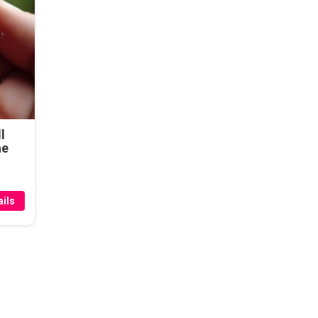
l
he
ils