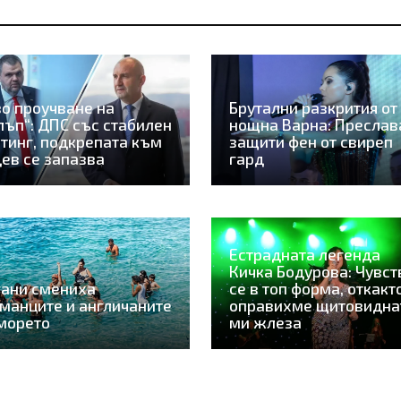
о проучване на
Брутални разкрития от
лъп“: ДПС със стабилен
нощна Варна: Преслав
тинг, подкрепата към
защити фен от свиреп
ев се запазва
гард
Естрадната легенда
Кичка Бодурова: Чувс
гани смениха
се в топ форма, откакт
манците и англичаните
оправихме щитовидна
морето
ми жлеза