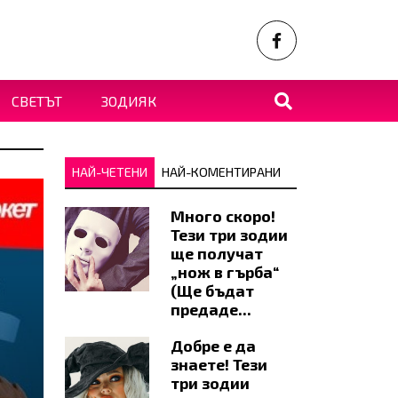
СВЕТЪТ
ЗОДИЯК
НАЙ-ЧЕТЕНИ
НАЙ-КОМЕНТИРАНИ
Много скоро!
Тези три зодии
ще получат
„нож в гърба“
(Ще бъдат
предаде...
Добре е да
знаете! Тези
три зодии