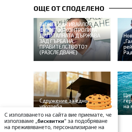
ОЩЕ ОТ СПОДЕЛЕНО
ВИЖТЕ КАК ИВАЙЛО
ФИЛИПОВ КОНТРОЛИРА
ДИГИТАЛНАТА ДЪРЖАВА
Нов
ЗАД ГЪРБА НА
„Га
ПРАВИТЕЛСТВОТО?
рей
(РАЗСЛЕДВАНЕ)
Рад
Ци
Сдружение за еднократна
гер
употреба
на 
С използването на сайта вие приемате, че
използваме „
" за подобряване
бисквитки
на преживяването, персонализиране на