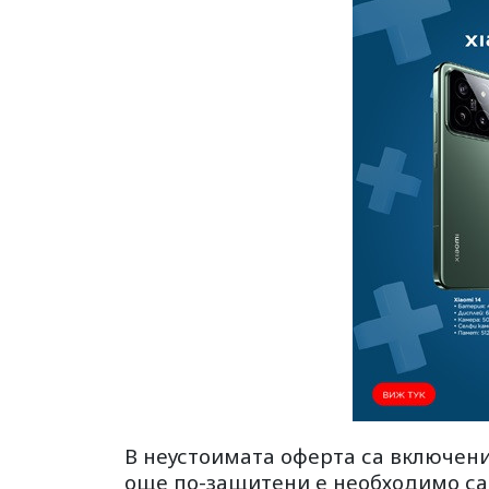
В неустоимата оферта са включени 
още по-защитени е необходимо са