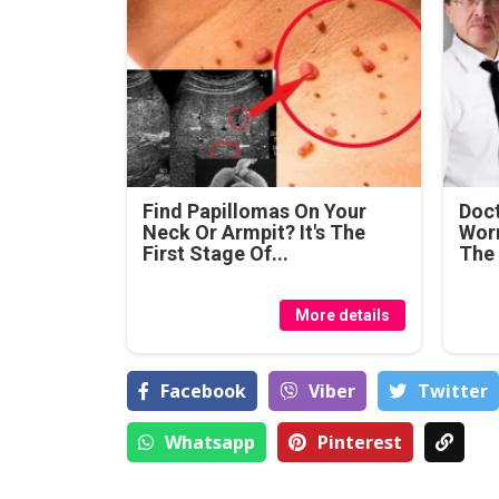
Find Papillomas On Your
Doc
Neck Or Armpit? It's The
Wor
First Stage Of...
The
More details
Facebook
Viber
Тwitter
Whatsapp
Pinterest