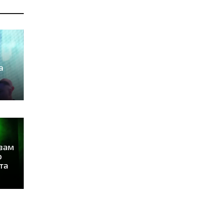
а
твам
о
та