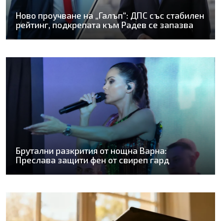
Ново проучване на „Галъп“: ДПС със стабилен
рейтинг, подкрепата към Радев се запазва
Брутални разкрития от нощна Варна:
Преслава защити фен от свиреп гард