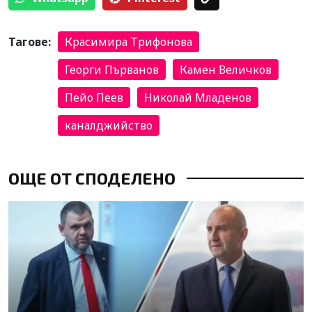
Тагове:
Красимира Трифонова
Георги Първанов
Камен Величков
Пейо Пеев
Николай Младенов
каналджийство
ОЩЕ ОТ СПОДЕЛЕНО