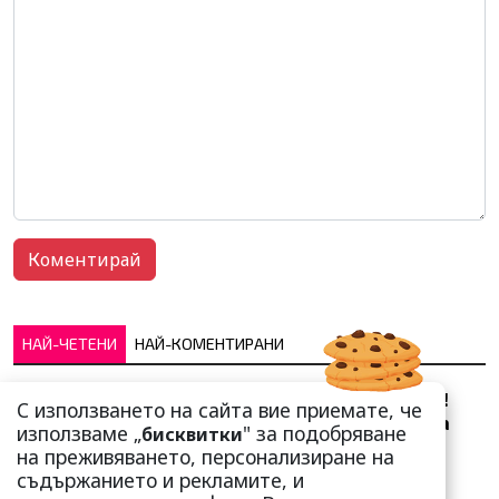
НАЙ-ЧЕТЕНИ
НАЙ-КОМЕНТИРАНИ
Сърце юнашко не трае!
С използването на сайта вие приемате, че
Ричи Тъпото си вдигна
използваме „
" за подобряване
бисквитки
стандарта: Замени
на преживяването, персонализиране на
чалгарка...
съдържанието и рекламите, и