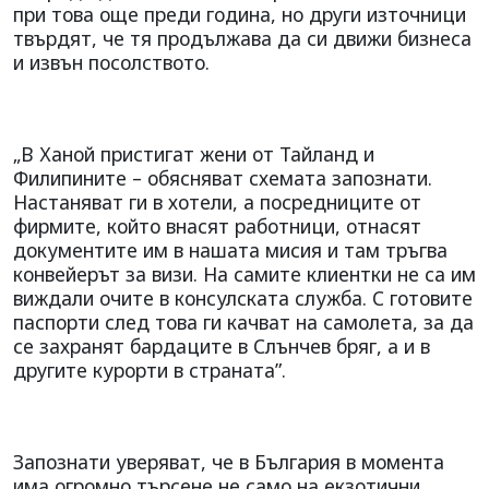
при това още преди година, но други източници
твърдят, че тя продължава да си движи бизнеса
и извън посолството.
„В Ханой пристигат жени от Тайланд и
Филипините – обясняват схемата запознати.
Настаняват ги в хотели, а посредниците от
фирмите, който внасят работници, отнасят
документите им в нашата мисия и там тръгва
конвейерът за визи. На самите клиентки не са им
виждали очите в консулската служба. С готовите
паспорти след това ги качват на самолета, за да
се захранят бардаците в Слънчев бряг, а и в
другите курорти в страната”.
Запознати уверяват, че в България в момента
има огромно търсене не само на екзотични