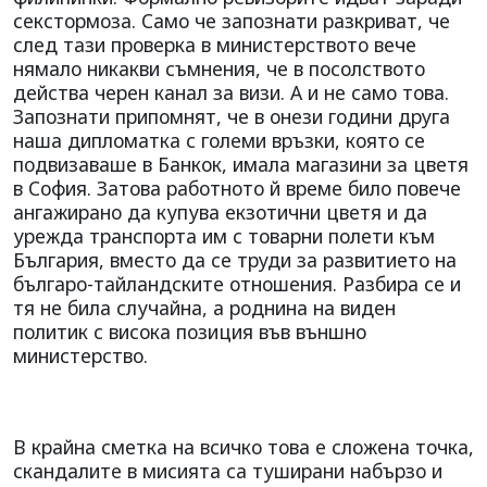
секстормоза. Само че запознати разкриват, че
след тази проверка в министерството вече
нямало никакви съмнения, че в посолството
действа черен канал за визи. А и не само това.
Запознати припомнят, че в онези години друга
наша дипломатка с големи връзки, която се
подвизаваше в Банкок, имала магазини за цветя
в София. Затова работното й време било повече
ангажирано да купува екзотични цветя и да
урежда транспорта им с товарни полети към
България, вместо да се труди за развитието на
българо-тайландските отношения. Разбира се и
тя не била случайна, а роднина на виден
политик с висока позиция във външно
министерство.
В крайна сметка на всичко това е сложена точка,
скандалите в мисията са туширани набързо и