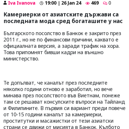
Iva Ivanova
19:00 | 26 Jan 24
469
0
Камериерки от азиатските държави са
последната мода сред богаташите у нас
Българското посолство в Банкок е закрито през
2011 г., но не по финансови причини, каквато е
официалната версия, а заради трафик на хора.
Това припомнят бивши кадри на външно
министерство.
Те допълват, че каналът през последните
няколко години отново е заработил, но вече
минава през посолството във Виетнам, понеже
там се решават консулските въпроси на Тайланд
и Филипините. В първия си вариант преди повече
от 10-15 години каналът за камериерки,
проститутки и масажистки от тези азиатски
страни се движи от мисията в Банкок. Кълбото