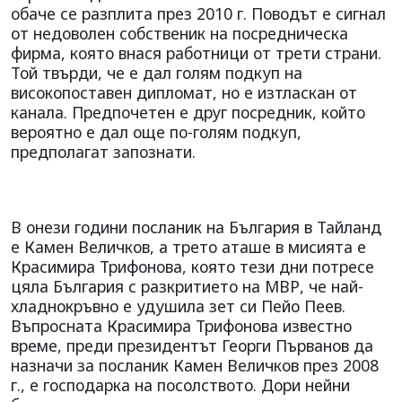
обаче се разплита през 2010 г. Поводът е сигнал
от недоволен собственик на посредническа
фирма, която внася работници от трети страни.
Той твърди, че е дал голям подкуп на
високопоставен дипломат, но е изтласкан от
канала. Предпочетен е друг посредник, който
вероятно е дал още по-голям подкуп,
предполагат запознати.
В онези години посланик на България в Тайланд
е Камен Величков, а трето аташе в мисията е
Красимира Трифонова, която тези дни потресе
цяла България с разкритието на МВР, че най-
хладнокръвно е удушила зет си Пейо Пеев.
Въпросната Красимира Трифонова известно
време, преди президентът Георги Първанов да
назначи за посланик Камен Величков през 2008
г., е господарка на посолството. Дори нейни