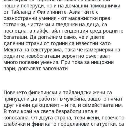
нощни пеперуди, но и на домашни помощнички
от Тайланд и Филипините. Азиатките с
разностранни умения - от масажистки през
готвачки, чистачки и гледачки на деца, са
последната лайфстайл тенденция сред родните
богаташи. Да допълним само, че и двете
далечни страни от години са известни като
Меката на секстуризма, така че камериерки на
родните новобогаташи вероятно съчетават
много полезни умения. При това за нищожни
пари, допълват запознати.
Повечето филипински и тайландски жени са
принудени да работят в чужбина, защото нямат
друг начин да оцелеят – и те, и семействата им.
В този край на света безработицата е
колосална. От друга страна, тези жени, повечето
слабички и фини като порцеланови статуетки, са