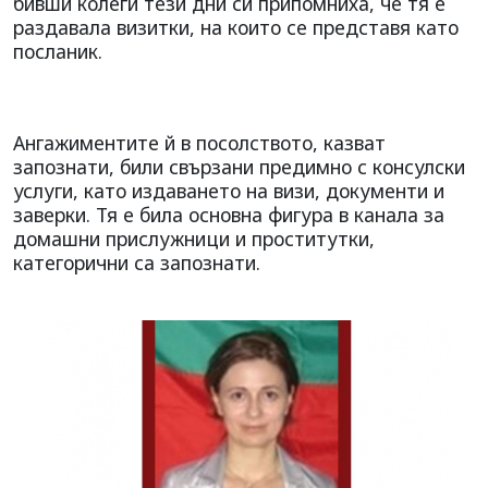
бивши колеги тези дни си припомниха, че тя е
раздавала визитки, на които се представя като
посланик.
Ангажиментите й в посолството, казват
запознати, били свързани предимно с консулски
услуги, като издаването на визи, документи и
заверки. Тя е била основна фигура в канала за
домашни прислужници и проститутки,
категорични са запознати.