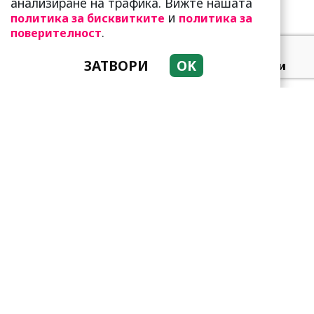
анализиране на трафика. Вижте нашата
и
политика за бисквитките
политика за
.
поверителност
ЗАТВОРИ
OK
Добре е да знаете! Тези
три зодии умеят да
омагьосват
Тези зодии са супер
амбициозни! Винаги
преследват мечтите си