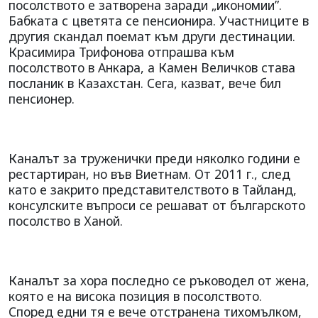
посолството е затворена заради „икономии”.
Бабката с цветята се пенсионира. Участниците в
другия скандал поемат към други дестинации.
Красимира Трифонова отпрашва към
посолството в Анкара, а Камен Величков става
посланик в Казахстан. Сега, казват, вече бил
пенсионер.
Каналът за труженички преди няколко години е
рестартиран, но във Виетнам. От 2011 г., след
като е закрито представителството в Тайланд,
консулските въпроси се решават от българското
посолство в Ханой.
Каналът за хора последно се ръководел от жена,
която е на висока позиция в посолството.
Според едни тя е вече отстранена тихомълком,