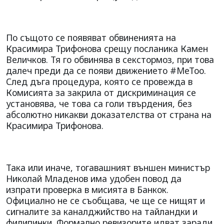
По същото се появяват обвиненията на
Красимира Трифонова срещу посланика Камен
Величков. Тя го обвинява в секстормоз, при това
далеч преди да се появи движението #МеТоо.
След дъга процедура, която се провежда в
Комисията за закрила от дискриминация се
установява, че това са голи твърдения, без
абсолютно никакви доказателства от страна на
Красимира Трифонова.
Така или иначе, тогавашният външен министър
Николай Младенов има удобен повод да
изпрати проверка в мисията в Банкок.
Официално не се съобщава, че ще се нищят и
сигналите за каналджийство на тайландки и
филипинки. Формално ревизорите идват заради