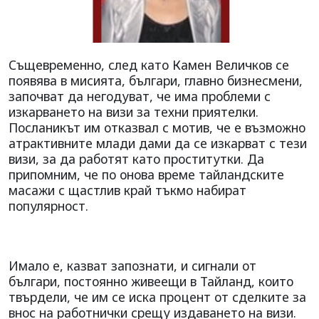
Същевременно, след като Камен Величков се
появява в мисията, българи, главно бизнесмени,
започват да негодуват, че има проблеми с
изкарването на визи за техни приятелки.
Посланикът им отказвал с мотив, че е възможно
атрактивните млади дами да се изкарват с тези
визи, за да работят като проститутки. Да
припомним, че по онова време тайландските
масажи с щастлив край тъкмо набират
популярност.
Имало е, казват запознати, и сигнали от
българи, постоянно живеещи в Тайланд, които
твърдели, че им се иска процент от сделките за
внос на работнички срещу издаването на визи.