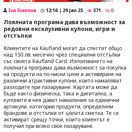
Iva Ivanova
12:16 | 29 Jan 25
371
0
Лоялната програма дава възможност за
редовни ексклузивни купони, игри и
отстъпки
Клиентите на Kaufland могат да спестят общо
над 150 лв. месечно чрез специални отстъпки
със своята Kaufland Card. Използването на
лоялната програма дава възможност за покупка
на продукти на по-ниски цени и активиране на
различни атрактивни купони, които намаляват
разходите при пазаруване. Картата може да
бъде както физическа, така и дигитална, а
купоните в нея дават намаления за единични
артикули, категории продукти, определени
брандове и отстъпки от цялата сметка. Те се
активират срещу точки, които клиентът е
получил при всяко свое пазаруване.