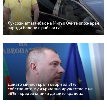
Луксозният майбах на Митьо Очите опожарен
заради балони с райски газ
Докато министърът говори за 31%,
собственото му държавно дружество е на
58% - крадецът вика дръжте крадеца