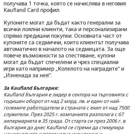
получава 1 точка, която се начислява в неговия
Kaufland Card профил.
Купоните могат да бъдат както генерални за
всички лоялни клиенти, така и персонализирани
спрямо предишни покупки. Основната част от
купоните са седмични, които клиентът получава
автоматично в началото на седмицата. За още
повече възможности за спестяване, купони
могат да бъдат спечелени и чрез специални
игри като например „Колелото на наградите“ и
„Изненада за нея“.
За Kaufland България:
Kaufland България е лидер в сектора на търговията с
годишен оборот от над 2 млрд. лв. и един от най-
големите работодатели в страната с екип от над 7500
служители. През 2025 г. компанията разполага с 67
хипермаркета в 35 града. От старта си през 2006 г. в
България до днес Kaufland се стреми да стимулира
националната и регионална икономика и