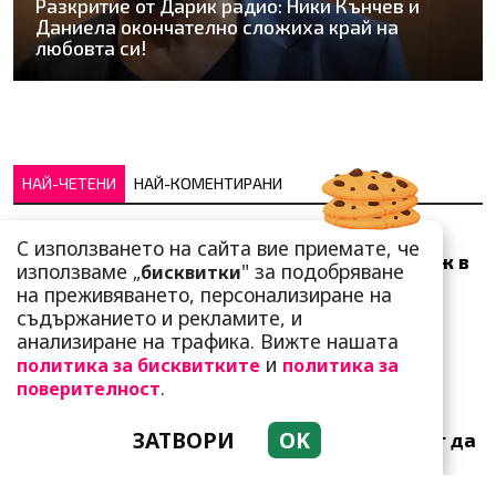
Разкритие от Дарик радио: Ники Кънчев и
Даниела окончателно сложиха край на
любовта си!
НАЙ-ЧЕТЕНИ
НАЙ-КОМЕНТИРАНИ
Много скоро! Тези три
С използването на сайта вие приемате, че
зодии ще получат „нож в
използваме „
" за подобряване
бисквитки
гърба“ (Ще бъдат
на преживяването, персонализиране на
предаде...
съдържанието и рекламите, и
анализиране на трафика. Вижте нашата
и
политика за бисквитките
политика за
.
поверителност
ЗАТВОРИ
OK
Тези зодии най-обичат да
не правят нищо! Те са
кралете на мързела