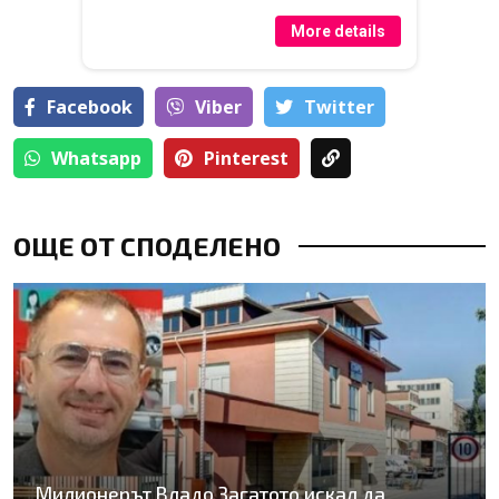
More details
Facebook
Viber
Тwitter
Whatsapp
Pinterest
ОЩЕ ОТ СПОДЕЛЕНО
Милионерът Владо Загатото искал да