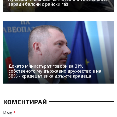
заради балони с райски газ
Докато министърът говори за 31%,
собственото му държавно дружество е на
58% - крадецът вика дръжте крадеца
КОМЕНТИРАЙ
Име
*