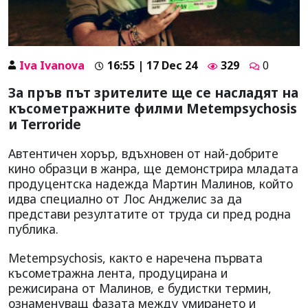
Iva Ivanova
16:55 | 17 Dec 24
329
0
За пръв път зрителите ще се насладят на
късометражните филми Metempsychosis
и Terroride
Автентичен хорър, вдъхновен от най-добрите
кино образци в жанра, ще демонстрира младата
продуцентска надежда Мартин Малинов, който
идва специално от Лос Анджелис за да
представи резултатите от труда си пред родна
публика.
Metempsychosis, както е наречена първата
късометражна лента, продуцирана и
режисирана от Малинов, е будистки термин,
ознаменуващ фазата между умирането и