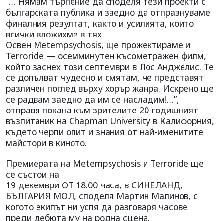
“… Нямам търпение да споделя тези проекти с
българската публика и заедно да отпразнуваме
финалния резултат, както и усилията, които
всички вложихме в тях.
Освен Metempsychosis, ще прожектираме и
Terroride — осемминутен късометражен филм,
който заснех този септември в Лос Анджелис. Те
се допълват чудесно и смятам, че представят
различен поглед върху хорър жанра. Искрено ще
се радвам заедно да им се насладим!…”,
отправя покана към зрителите 20-годишният
възпитаник на Chapman University в Калифорния,
където черпи опит и знания от най-именитите
майстори в киното.
Премиерата на Metempsychosis и Terroride ще
се състои на
19 декември ОТ 18:00 часа, в СИНЕЛАНД,
БЪЛГАРИЯ МОЛ, споделя Мартин Малинов, с
когото екипът ни успя да разговаря часове
преди дебюта му на родна сцена.