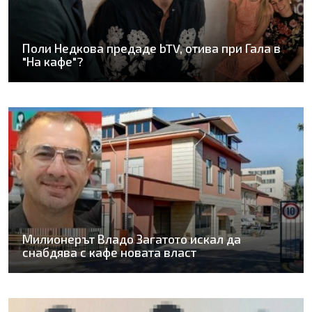
Поли Недкова предаде bTV, отива при Гала в
"На кафе"?
Милионерът Владо Загатото искал да
снабдява с кафе новата власт