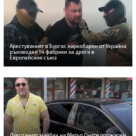
Арестуваният в Бургас наркобарон от Украйна
ръководел 14 фабрики за дрога в
Европейския съюз
Луксозният майбах на Митьо Очите опожарен