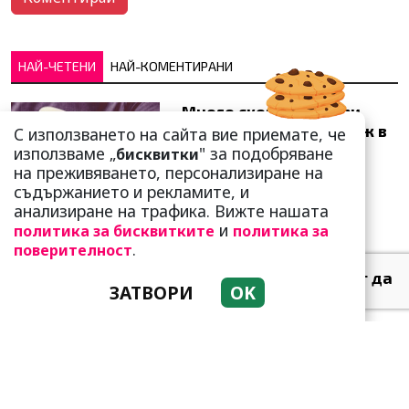
НАЙ-ЧЕТЕНИ
НАЙ-КОМЕНТИРАНИ
Много скоро! Тези три
зодии ще получат „нож в
С използването на сайта вие приемате, че
гърба“ (Ще бъдат
използваме „
" за подобряване
бисквитки
предаде...
на преживяването, персонализиране на
съдържанието и рекламите, и
анализиране на трафика. Вижте нашата
и
политика за бисквитките
политика за
.
поверителност
Тези зодии най-обичат да
ЗАТВОРИ
OK
не правят нищо! Те са
кралете на мързела