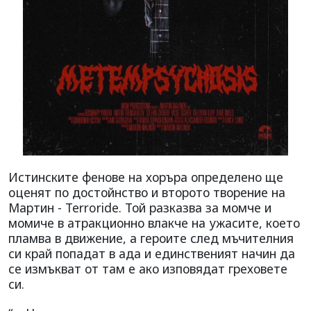
Истинските фенове на хоръра определено ще
оценят по достойнство и второто творение на
Мартин - Terroride. Той разказва за момче и
момиче в атракционно влакче на ужасите, което
пламва в движение, а героите след мъчителния
си край попадат в ада и единственият начин да
се измъкват от там е ако изповядат греховете
си.