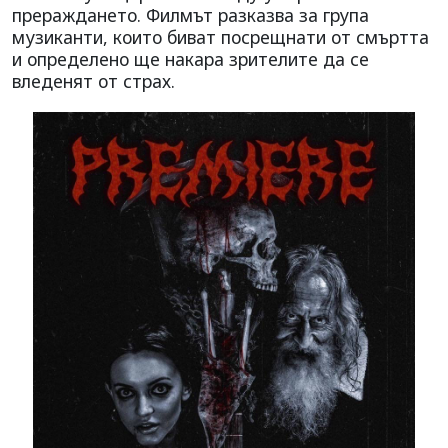
прераждането. Филмът разказва за група
музиканти, които биват посрещнати от смъртта
и определено ще накара зрителите да се
вледенят от страх.