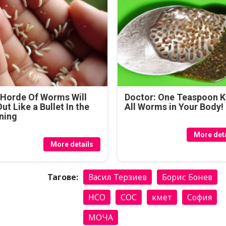
Horde Of Worms Will
Doctor: One Teaspoon Ki
Out Like a Bullet In the
All Worms in Your Body!
ning
More deta
More details
Тагове:
Васил Терзиев
Борис Бонев
НСО
СОС
кмет
София
МОЧА