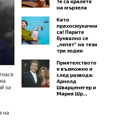
Те са кралете
на мързела
Като
прахосмукачки
са! Парите
буквално се
„лепят“ на тези
три зодии
Приятелството
е възможно и
тнася
след развода:
 на
Арнолд
ой за
Шварценегер и
Мария Шр...
а на