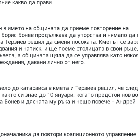
яние какво да прави.
н в името на общината да приеме повторение на
ла Борис Бонев продължава да упорства и нямало да 
а Терзиев решил да смени посоката. Кметът се зар
двания и натиск, и ще поеме столицата в свои ръце
ъвета, а общината щяла да се управлява като няко
еждания, давани лично от него.
вело до катарзиса в кмета и Терзиев решил, че след
както си знае до 10 януари, когато предстои нов во
а Бонев и дясната му ръка и нещо повече – Андрей
адоначалника да повтори коалиционното управление 