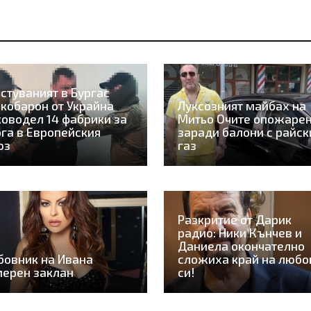
стуваният в Бургас
кобарон от Украйна
Луксозният майбах на
оводел 14 фабрики за
Митьо Очите опожаре
га в Европейския
заради балони с райск
юз
газ
Разкритие от Дарик
радио: Ники Кънчев и
Даниела окончателно
овник на Ивана
сложиха край на любо
ерен заклан
си!