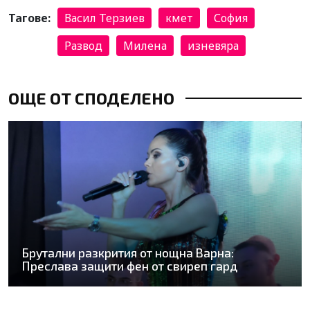
Тагове:
Васил Терзиев
кмет
София
Развод
Милена
изневяра
ОЩЕ ОТ СПОДЕЛЕНО
Брутални разкрития от нощна Варна:
Преслава защити фен от свиреп гард