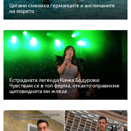
Цигани смениха германците и англичаните
на морето
Естрадната легенда Кичка Бодурова:
Чувствам се в топ форма, откакто оправихме
щитовидната ми жлеза