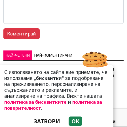
НАЙ-ЧЕТЕНИ
НАЙ-КОМЕНТИРАНИ
Сърце юнашко не трае!
С използването на сайта вие приемате, че
Ричи Тъпото си вдигна
използваме „
" за подобряване
бисквитки
стандарта: Замени
на преживяването, персонализиране на
чалгарка...
съдържанието и рекламите, и
анализиране на трафика. Вижте нашата
и
политика за бисквитките
политика за
.
поверителност
ЗАТВОРИ
OK
Добре е да знаете! Тези