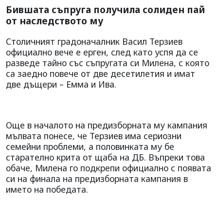
Бившата съпруга получила солиден пай
от наследството му
Столичният градоначалник Васил Терзиев
официално вече е ерген, след като успя да се
разведе тайно със съпругата си Милена, с която
са заедно повече от две десетилетия и имат
две дъщери – Емма и Ива.
Още в началото на предизборната му кампания
мълвата понесе, че Терзиев има сериозни
семейни проблеми, а половинката му бе
старателно крита от щаба на ДБ. Въпреки това
обаче, Милена го подкрепи официално с появата
си на финала на предизборната кампания в
името на победата.