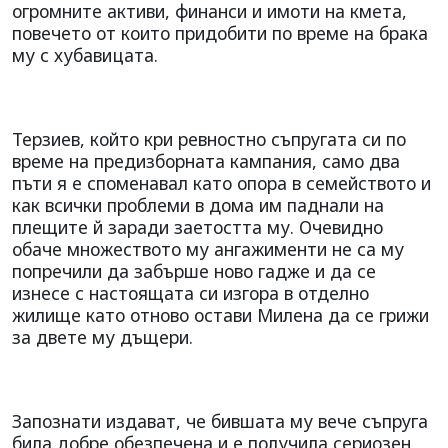
огромните активи, финанси и имоти на кмета,
повечето от които придобити по време на брака
му с хубавицата.
Терзиев, който кри ревностно съпругата си по
време на предизборната кампания, само два
пъти я е споменавал като опора в семейството и
как всички проблеми в дома им паднали на
плещите й заради заетостта му. Очевидно
обаче множеството му ангажименти не са му
попречили да забърше ново гадже и да се
изнесе с настоящата си изгора в отделно
жилище като отново остави Милена да се грижи
за двете му дъщери.
Запознати издават, че бившата му вече съпруга
била добре обезпечена и е получила сериозен