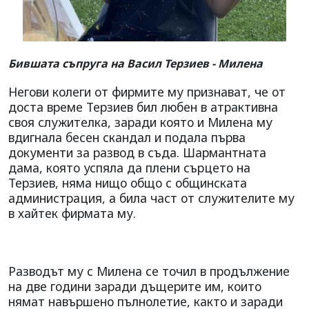
Бившата съпруга на Васил Терзиев - Милена
Негови колеги от фирмите му признават, че от
доста време Терзиев бил любен в атрактивна
своя служителка, заради която и Милена му
вдигнала бесен скандал и подала първа
документи за развод в съда. Шармантната
дама, която успяла да плени сърцето на
Терзиев, няма нищо общо с общинската
администрация, а била част от служителите му
в хайтек фирмата му.
Разводът му с Милена се точил в продължение
на две години заради дъщерите им, които
нямат навършено пълнолетие, както и заради