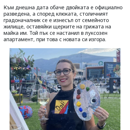
Към днешна дата обаче двойката е официално
разведена, а според клюката, столичният
градоначалник се е изнесъл от семейното
жилище, оставяйки щерките на грижата на
майка им. Той пък се настанил в луксозен
апартамент, при това с новата си изгора.