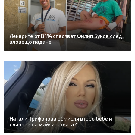
Лекарите от ВМА спасяват Филип Буков след
зловещо падане
Натали Трифонова обмисля второ бебе и
сливане на майчинствата?