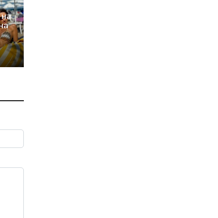
 на
на