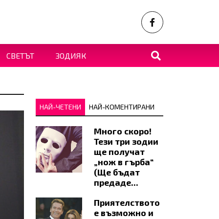
СВЕТЪТ
ЗОДИЯК
НАЙ-ЧЕТЕНИ
НАЙ-КОМЕНТИРАНИ
Много скоро!
Тези три зодии
ще получат
„нож в гърба“
(Ще бъдат
предаде...
Приятелството
е възможно и