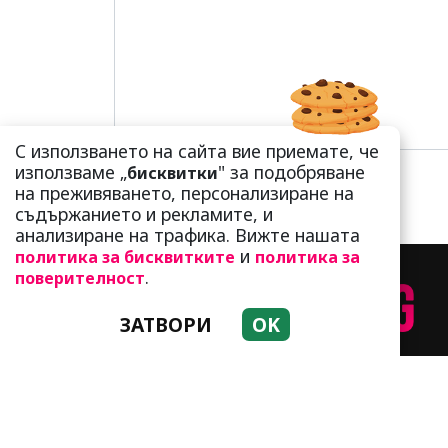
С използването на сайта вие приемате, че
използваме „
" за подобряване
бисквитки
на преживяването, персонализиране на
съдържанието и рекламите, и
анализиране на трафика. Вижте нашата
и
политика за бисквитките
политика за
.
поверителност
ЗАТВОРИ
OK
НАЧИН НА ЖИВОТ
Т
Използването и публикуването на част и