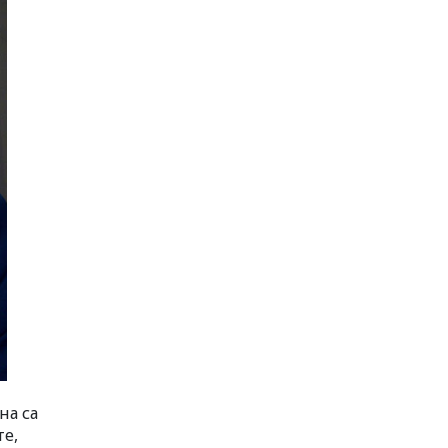
на са
те,