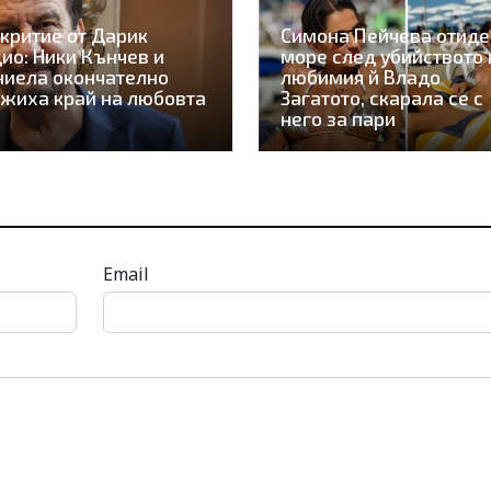
критие от Дарик
Симона Пейчева отиде
ио: Ники Кънчев и
море след убийството 
иела окончателно
любимия й Владо
жиха край на любовта
Загатото, скарала се с
него за пари
Email