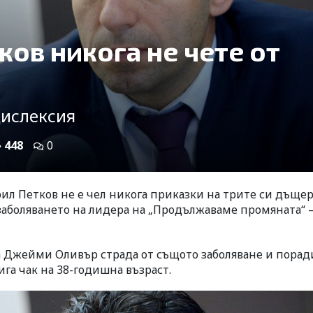
ов никога не чете от
дислексия
448
0
ил Петков не е чел никога приказки на трите си дъщер
е заболяването на лидера на „Продължаваме промяната“ 
а Джейми Оливър страда от същото заболяване и порад
га чак на 38-годишна възраст.