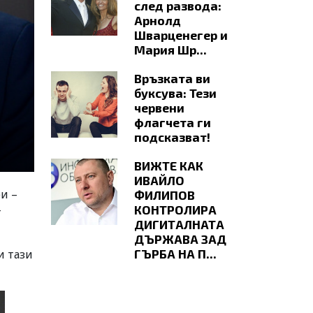
след развода:
Арнолд
Шварценегер и
Мария Шр...
Връзката ви
буксува: Тези
червени
флагчета ги
подсказват!
ВИЖТЕ КАК
ИВАЙЛО
и –
ФИЛИПОВ
–
КОНТРОЛИРА
ДИГИТАЛНАТА
ДЪРЖАВА ЗАД
ГЪРБА НА П...
и тази