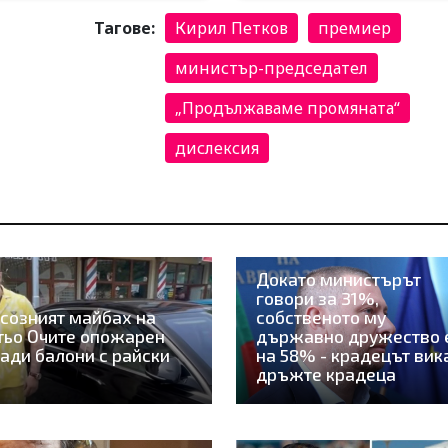
Тагове:
Кирил Петков
премиер
министър-председател
„Продължаваме промяната“
дислексия
Докато министърът
говори за 31%,
созният майбах на
собственото му
тьо Очите опожарен
държавно дружество 
ади балони с райски
на 58% - крадецът вик
дръжте крадеца