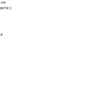
 не
вите с
та