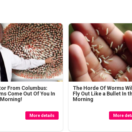
tor From Columbus:
The Horde Of Worms Wil
ms Come Out Of You In
Fly Out Like a Bullet In t
 Morning!
Morning
More details
More deta