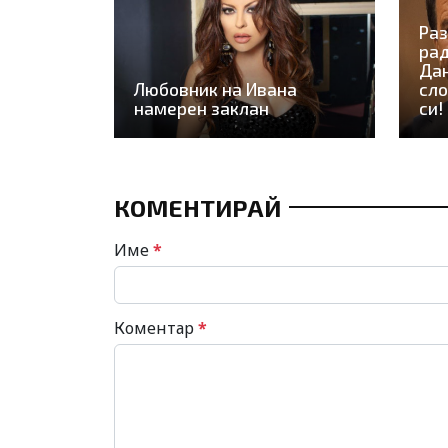
Раз
рад
Дан
Любовник на Ивана
сло
намерен заклан
си!
КОМЕНТИРАЙ
Име
*
Коментар
*