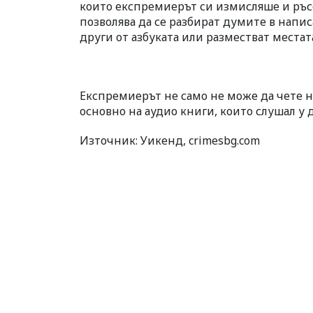
които експремиерът си измисляше и ръс
позволява да се разбират думите в напис
други от азбуката или разместват местат
Експремиерът не само не може да чете на 
основно на аудио книги, които слушал у 
Източник: Уикенд, crimesbg.com