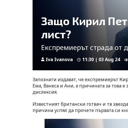
Защо Кирил Петк
лист?
Експремиерът страда от 
Iva Ivanova
11:30 | 03 Aug 24
Запознати издават, че експремиерът Кир
Ема, Ванеса и Ани, а причината за това 
дислексия.
Известният британски готвач и тв звезд
причина успял да прочете първата си кни