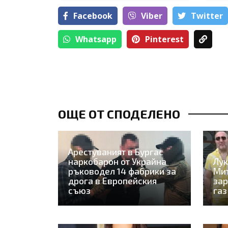
Facebook
Viber
Тwitter
Whatsapp
Pinterest
ОЩЕ ОТ СПОДЕЛЕНО
Арестуваният в Бургас
наркобарон от Украйна
Лук
ръководел 14 фабрики за
Ми
дрога в Европейския
зар
съюз
газ