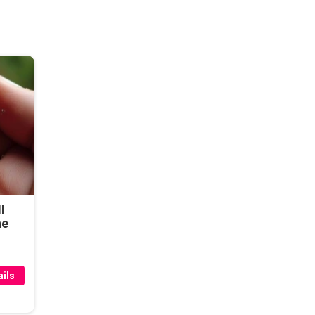
l
he
ils