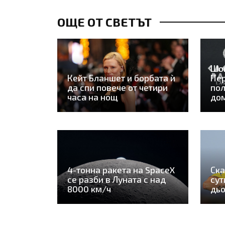
ОЩЕ ОТ СВЕТЪТ
Шо
Кейт Бланшет и борбата ѝ
Пер
да спи повече от четири
пол
часа на нощ
дом
4-тонна ракета на SpaceX
Ска
се разби в Луната с над
сут
8000 км/ч
дьо