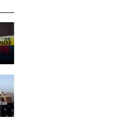
ки
д
ези