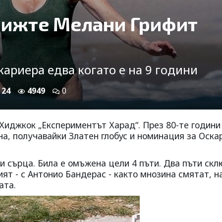
 Вижте Мелани Грифит
кариера едва когато е на 9 години
 24
4949
0
Хиджкок „Експериментът Харад“. През 80-те години
на, получавайки Златен глобус и номинация за Оска
и сърца. Била е омъжена цели 4 пъти. Два пъти скл
ят - с Антонио Бандерас - както мнозина смятат, н
ата.