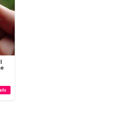
l
he
ils