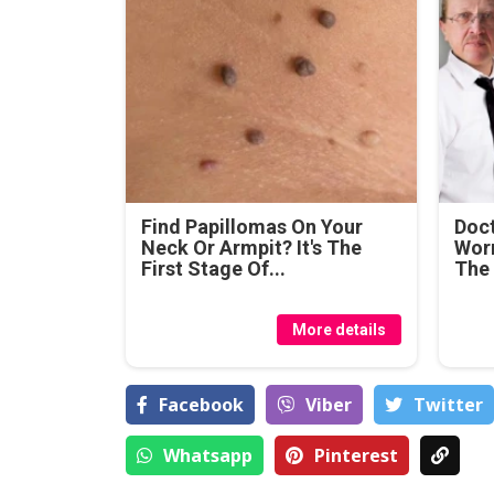
Find Papillomas On Your
Doc
Neck Or Armpit? It's The
Wor
First Stage Of...
The
More details
Facebook
Viber
Тwitter
Whatsapp
Pinterest