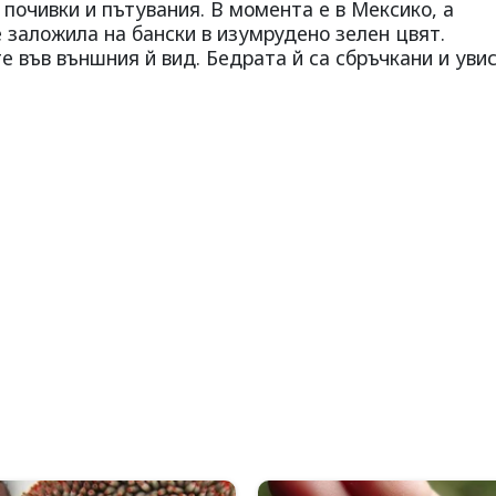
почивки и пътувания. В момента е в Мексико, а
е заложила на бански в изумрудено зелен цвят.
 във външния й вид. Бедрата й са сбръчкани и увис