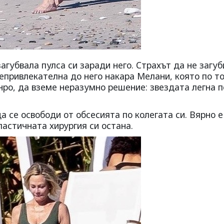
загубвала пулса си заради него. Страхът да не загуб
непривлекателна до него накара Мелани, която по т
ро, да вземе неразумно решение: звездата легна 
а се освободи от обсесията по колегата си. Вярно е
ластичната хирургия си остана.