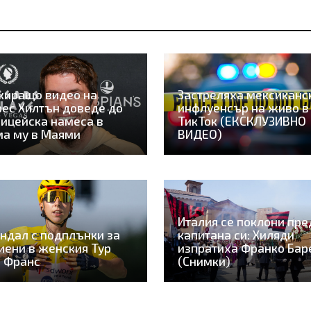
киращо видео на
Застреляха мексиканс
ес Хилтън доведе до
инфлуенсър на живо в
ицейска намеса в
ТикТок (ЕКСКЛУЗИВНО
а му в Маями
ВИДЕО)
Италия се поклони пре
ндал с подплънки за
капитана си: Хиляди
иени в женския Тур
изпратиха Франко Бар
 Франс
(Снимки)