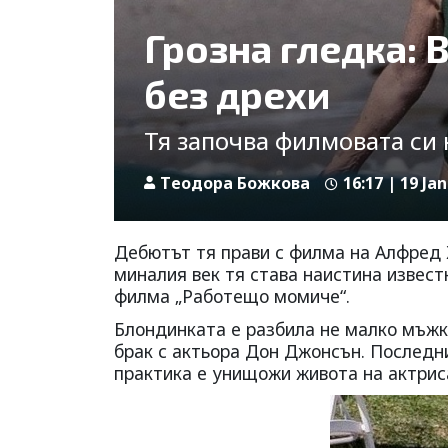
Грозна гледка:
без дрехи
Тя започва филмовата си 
Tеодора Божкова
16:17 | 19 Jan
Дебютът тя прави с филма на Алфред 
миналия век тя става наистина извест
филма „Работещо момиче“.
Блондинката е разбила не малко мъжк
брак с актьора Дон Джонсън. Последни
практика е унищожи живота на актрис