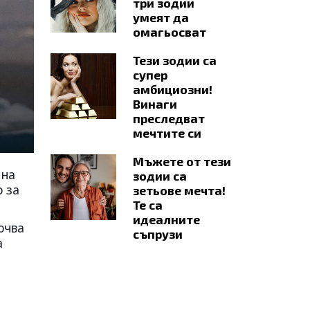
три зодии
умеят да
омагьосват
Тези зодии са
супер
амбициозни!
Винаги
преследват
мечтите си
Мъжете от тези
 на
зодии са
р за
зетьове мечта!
Те са
идеалните
ючва
съпрузи
а