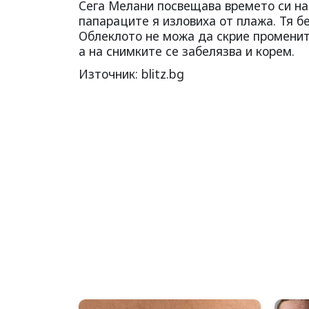
Сега Мелани посвещава времето си на 
папараците я изловиха от плажа. Тя б
Облеклото не можа да скрие промените
а на снимките се забелязва и корем.
Източник: blitz.bg