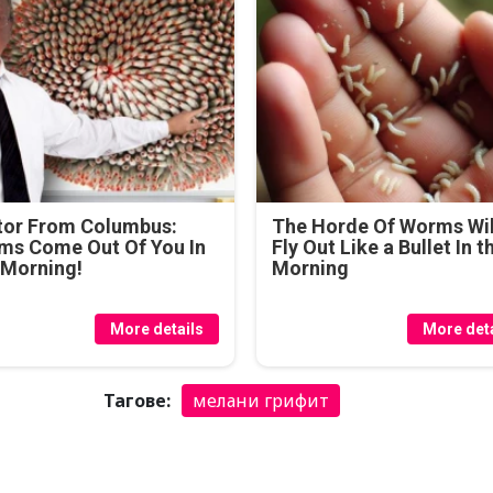
tor From Columbus:
The Horde Of Worms Wil
ms Come Out Of You In
Fly Out Like a Bullet In t
 Morning!
Morning
More details
More deta
Тагове:
мелани грифит