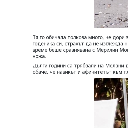
Тя го обичала толкова много, че дори 
годеника си, страхът да не изглежда 
време беше сравнявана с Мерилин Мон
ножа.
Дълги години са трябвали на Мелани д
обаче, че навикът и афинитетът към п