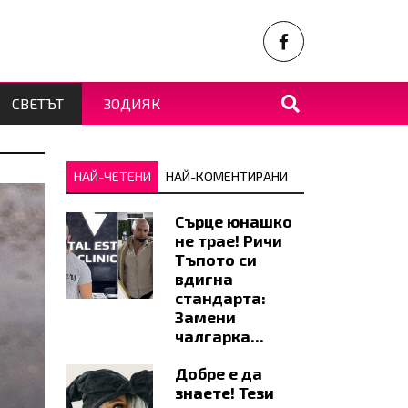
СВЕТЪТ
ЗОДИЯК
НАЙ-ЧЕТЕНИ
НАЙ-КОМЕНТИРАНИ
Сърце юнашко
не трае! Ричи
Тъпото си
вдигна
стандарта:
Замени
чалгарка...
Добре е да
знаете! Тези