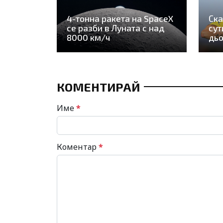
4-тонна ракета на SpaceX
Ска
се разби в Луната с над
сут
8000 км/ч
дьо
КОМЕНТИРАЙ
Име
*
Коментар
*