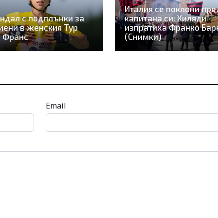
Италия се поклони пре
ндал с подплънки за
капитана си: Хиляди
иени в женския Тур
изпратиха Франко Бар
 Франс
(Снимки)
Email