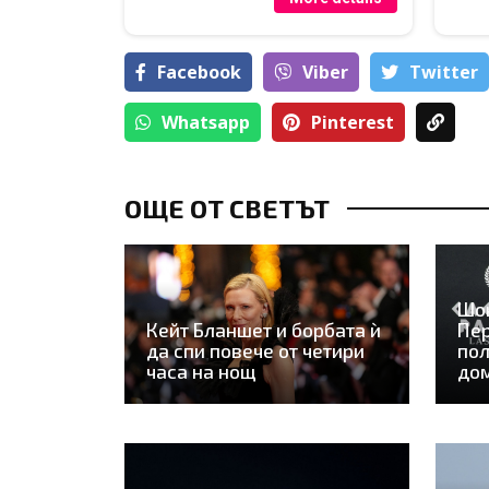
Facebook
Viber
Тwitter
Whatsapp
Pinterest
ОЩЕ ОТ СВЕТЪТ
Шо
Кейт Бланшет и борбата ѝ
Пер
да спи повече от четири
пол
часа на нощ
дом