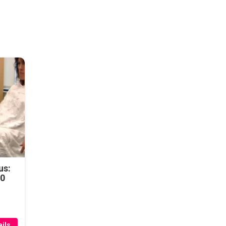
us:
50
ils