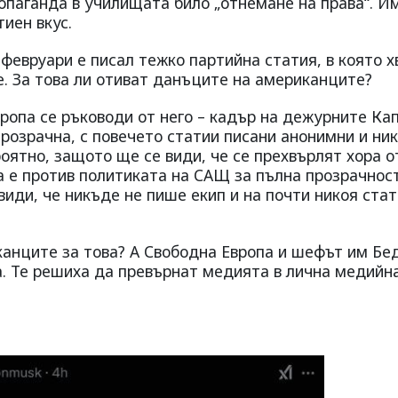
опаганда в училищата било „отнемане на права“. И
иен вкус.
февруари е писал тежко партийна статия, в която х
е. За това ли отиват данъците на американците?
ропа се ръководи от него – кадър на дежурните Ка
розрачна, с повечето статии писани анонимни и ни
роятно, защото ще се види, че се прехвърлят хора о
а е против политиката на САЩ за пълна прозрачност
види, че никъде не пише екип и на почти никоя стат
анците за това? А Свободна Европа и шефът им Бе
ва. Те решиха да превърнат медията в лична медийн