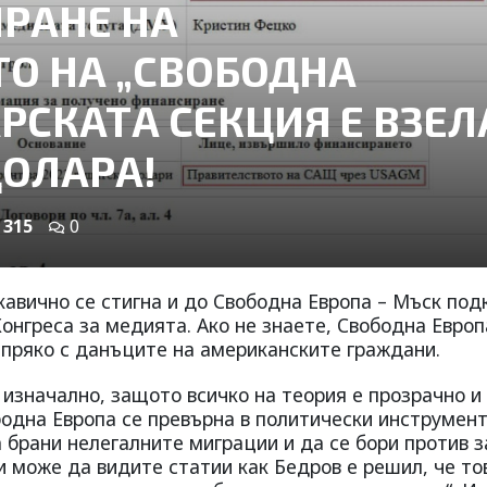
ИРАНЕ НА
О НА „СВОБОДНА
АРСКАТА СЕКЦИЯ Е ВЗЕЛ
ДОЛАРА!
315
0
ткавично се стигна и до Свободна Европа – Мъск под
онгреса за медията. Ако не знаете, Свободна Европ
 пряко с данъците на американските граждани.
изначално, защото всичко на теория е прозрачно и
бодна Европа се превърна в политически инструмент
 брани нелегалните миграции и да се бори против з
 може да видите статии как Бедров е решил, че то