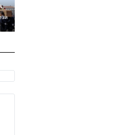
д
ези