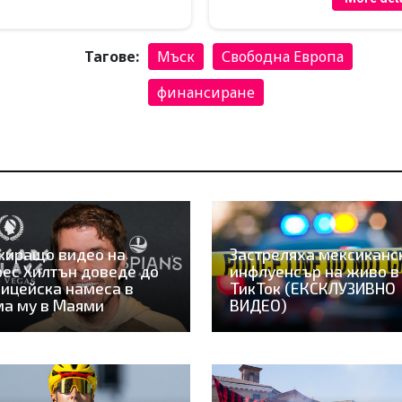
Тагове:
Мъск
Свободна Европа
финансиране
киращо видео на
Застреляха мексиканс
ес Хилтън доведе до
инфлуенсър на живо в
ицейска намеса в
ТикТок (ЕКСКЛУЗИВНО
а му в Маями
ВИДЕО)