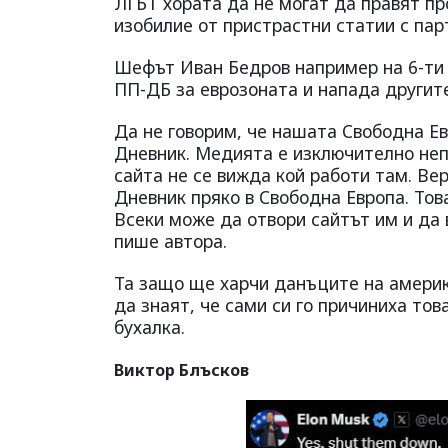
ЛГБТ хората да не могат да правят пр
изобилие от пристрастни статии с парт
Шефът Иван Бедров например на 6-ти 
ПП-ДБ за еврозоната и напада другит
Да не говорим, че нашата Свободна Ев
Дневник. Медията е изключително неп
сайта не се вижда кой работи там. Ве
Дневник пряко в Свободна Европа. Тов
Всеки може да отвори сайтът им и да 
пише автора.
Та защо ще харчи данъците на америк
да знаят, че сами си го причиниха то
бухалка.
Виктор Блъсков