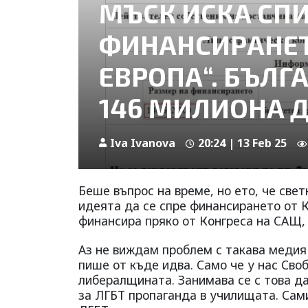
МЪСК ИСКА СП
ФИНАНСИРАНЕТ
ЕВРОПА“. БЪЛГ
146 МИЛИОНА 
Iva Ivanova
20:24 | 13 Feb 25
Беше въпрос на време, но ето, че све
идеята да се спре финансирането от К
финансира пряко от Конгреса на САЩ,
Аз не виждам проблем с такава медия 
пише от къде идва. Само че у нас Сво
либералщината. Занимава се с това да
за ЛГБТ пропаганда в училищата. Сами