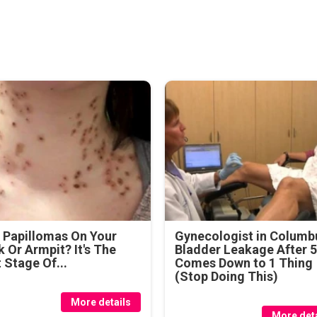
 Papillomas On Your
Gynecologist in Columb
 Or Armpit? It's The
Bladder Leakage After 
t Stage Of...
Comes Down to 1 Thing
(Stop Doing This)
More details
More deta