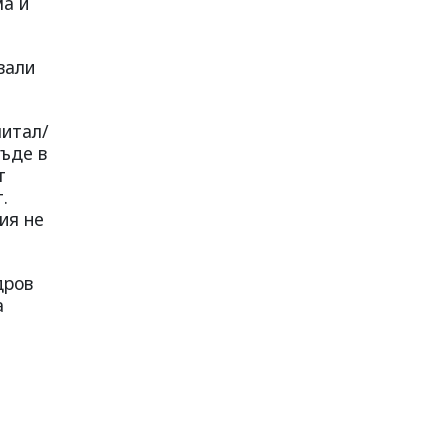
ма и
вали
питал/
къде в
т
.
ия не
дров
а