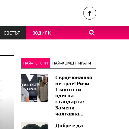
СВЕТЪТ
ЗОДИЯК
НАЙ-ЧЕТЕНИ
НАЙ-КОМЕНТИРАНИ
Сърце юнашко
не трае! Ричи
Тъпото си
вдигна
стандарта:
Замени
чалгарка...
Добре е да