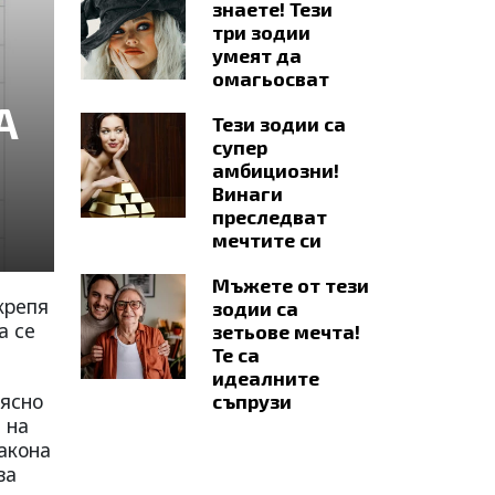
знаете! Тези
три зодии
умеят да
омагьосват
А
Тези зодии са
супер
амбициозни!
Винаги
преследват
мечтите си
Мъжете от тези
крепя
зодии са
а се
зетьове мечта!
Те са
идеалните
 ясно
съпрузи
 на
акона
ва