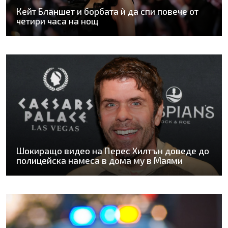
Кейт Бланшет и борбата ѝ да спи повече от
четири часа на нощ
Шокиращо видео на Перес Хилтън доведе до
полицейска намеса в дома му в Маями