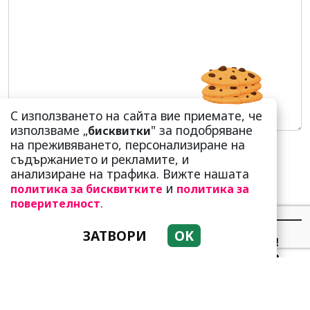
С използването на сайта вие приемате, че
използваме „
" за подобряване
бисквитки
на преживяването, персонализиране на
съдържанието и рекламите, и
анализиране на трафика. Вижте нашата
и
политика за бисквитките
политика за
.
поверителност
НАЙ-ЧЕТЕНИ
НАЙ-КОМЕНТИРАНИ
ЗАТВОРИ
OK
Сърце юнашко не трае!
Ричи Тъпото си вдигна
стандарта: Замени
чалгарка...