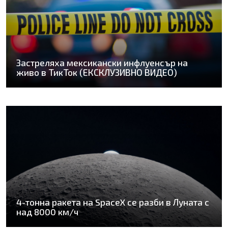
Застреляха мексикански инфлуенсър на
живо в ТикТок (ЕКСКЛУЗИВНО ВИДЕО)
4-тонна ракета на SpaceX се разби в Луната с
над 8000 км/ч