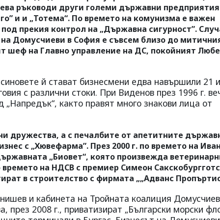
ева ръководи други големи държавни предприятия
го” и и „Тотема“. По времето на комунизма е важен
 под прекия контрол на „Държавна сигурност”. Слу
на Домусчиеви в София е съвсем близо до митични
т шеф на Главно управление на ДС, покойният Люб
синовете й стават бизнесмени едва навършили 21 и
овия с различни стоки. При Виденов през 1996 г. ве
 „Напредък“, както правят много знакови лица от
и дружества, а с печалбите от апетитните държав
нес с „Хювефарма”. През 2000 г. по времето на Ива
държавната „Биовет“, която произвежда ветеринарн
по времето на НДСВ с премиер Симеон Сакскобурггот
стират в строителство с фирмата „„Адванс Пропъртис
нишев и кабинета на Тройната коалиция Домусчие
, през 2008 г., приватизират „Български морски фло
щните терминали в Бургас. Бизнесът на Домусчиеви