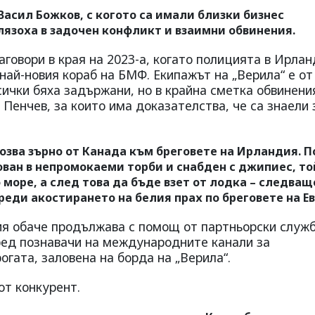
асил Божков, с когото са имали близки бизнес
лязоха в задочен конфликт и взаимни обвинения.
аговори в края на 2023-а, когато полицията в Ирла
 най-новия кораб на БМФ. Екипажът на „Верила“ е от
сички бяха задържани, но в крайна сметка обвинени
Пенчев, за които има доказателства, че са знаели 
зва зърно от Канада към бреговете на Ирландия. П
ован в непромокаеми торби и снабден с джипиес, то
 море, а след това да бъде взет от лодка – следващ
еди акостирането на белия прах по бреговете на Ев
я обаче продължава с помощ от партньорски служб
ред познавачи на международните канали за
огата, заловена на борда на „Верила“.
т конкурент.