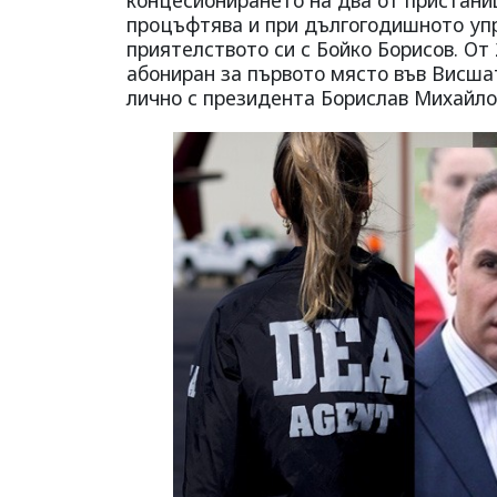
процъфтява и при дългогодишното упр
приятелството си с Бойко Борисов. От 
абониран за първото място във Висшат
лично с президента Борислав Михайло