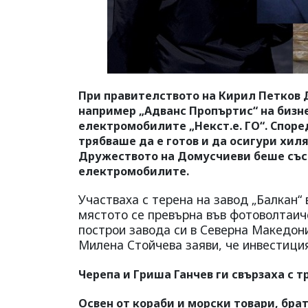
При правителството на Кирил Петков 
например „Адванс Пропъртис“ на бизн
електромобилите „Некст.е. ГО“. Споре
трябваше да е готов и да осигури хиля
Дружеството на Домусчиеви беше съсо
електромобилите.
Участваха с терена на завод „Балкан“ 
мястото се превърна във фотоволтаиче
построи завода си в Северна Македон
Милена Стойчева заяви, че инвестиция
Черепа и Гриша Ганчев ги свързаха с 
Освен от кораби и морски товари, бра