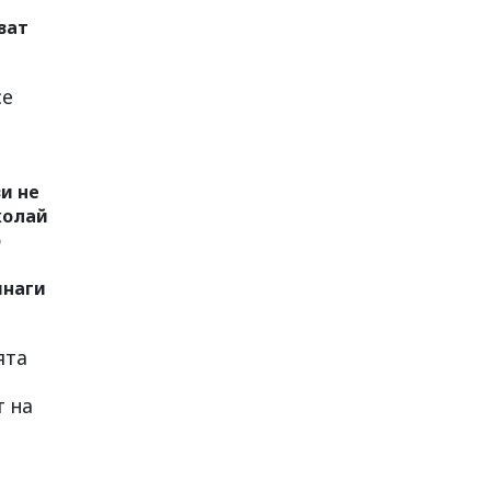
ват
се
и не
колай
о
инаги
ята
т на