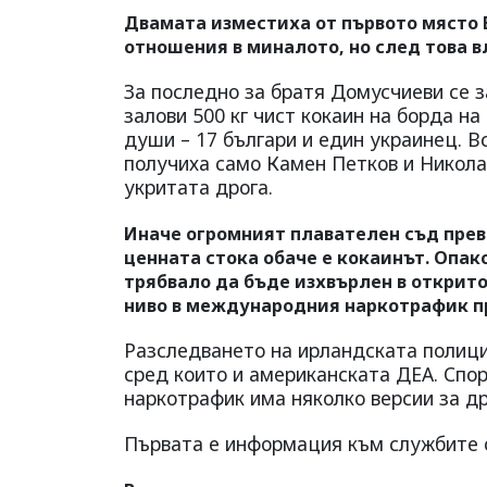
Двамата изместиха от първото място В
отношения в миналото, но след това в
За последно за братя Домусчиеви се з
залови 500 кг чист кокаин на борда на
души – 17 българи и един украинец. В
получиха само Камен Петков и Никола 
укритата дрога.
Иначе огромният плавателен съд прево
ценната стока обаче е кокаинът. Опак
трябвало да бъде изхвърлен в открито
ниво в международния наркотрафик пр
Разследването на ирландската полици
сред които и американската ДЕА. Спо
наркотрафик има няколко версии за др
Първата е информация към службите о