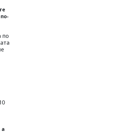
те
 по-
 по
ката
ше
10
 а