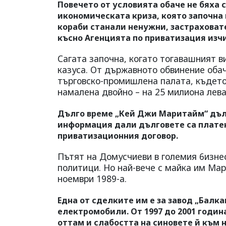
Повечето от условията обаче не бяха 
икономическата криза, която започна 
кораби станали ненужни, застраховате
късно Агенцията по приватизация изчи
Сагата започна, когато тогавашният 
казуса. От държавното обвинение оба
търговско-промишлена палата, където 
намалена двойно – на 25 милиона лева
Дълго време „Кей Джи Маритайм“ дълж
информация дали дълговете са платен
приватизационния договор.
Пътят на Домусчиеви в големия 6изнес
политици. Но най-вече с майка им Мар
ноември 1989-а.
Една от сделките им е за завод „Балк
електромобили. От 1997 до 2001 годин
оттам и слабостта на синовете й към 