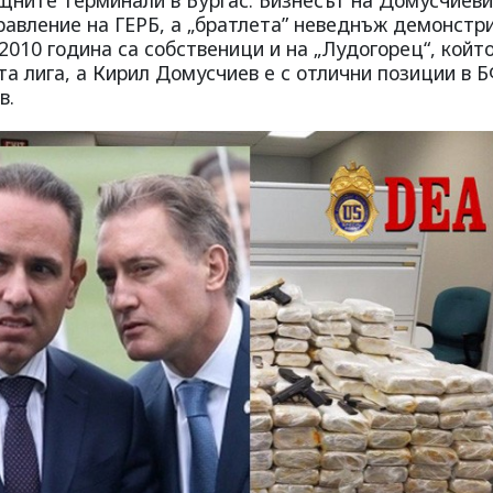
авление на ГЕРБ, а „братлета” неведнъж демонстр
2010 година са собственици и на „Лудогорец“, който
а лига, а Кирил Домусчиев е с отлични позиции в Б
в.