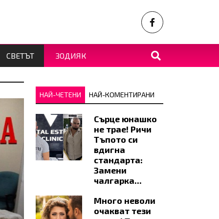
СВЕТЪТ
ЗОДИЯК
НАЙ-ЧЕТЕНИ
НАЙ-КОМЕНТИРАНИ
Сърце юнашко
не трае! Ричи
Тъпото си
вдигна
стандарта:
Замени
чалгарка...
Много неволи
очакват тези