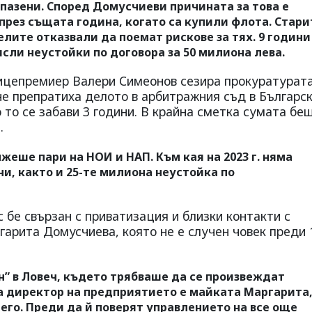
спазени. Според Домусчиеви причината за това е
през същата година, когато са купили флота. Стари
лите отказвали да поемат рискове за тях. 9 години
сли неустойки по договора за 50 милиона лева.
вицепремиер Валери Симеонов сезира прокуратурата
че препратиха делото в арбитражния съд в Българс
то се забави 3 години. В крайна сметка сумата бе
.
еше пари на НОИ и НАП. Към кая на 2023 г. няма
и, както и 25-те милиона неустойка по
 бе свързан с приватизация и близки контакти с
гарита Домусчиева, която не е случен човек преди 
ан” в Ловеч, където трябваше да се произвеждат
а директор на предприятието е майката Маргарита,
него. Преди да й поверят управлението на все още