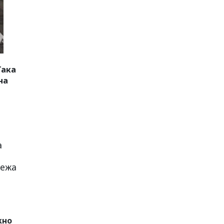
Така
на
а
тежа
жно