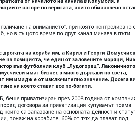
пратката от началото на канала в Колумбия, а
акциите нагоре по веригата, които обикновено оста
отвличане на вниманието”, при която контролирано 
б, но в същото време по друг канал минава в пъти
 дрогата на кораба им, а Кирил и Георги Домусчиев
ие на позицията, че един от заловените моряци, Ни
уктор във футболния клуб „Лудогорец“. Лаконичнот
мусчиеви имат бизнес в много държави по света,
т им имидж е от изключително значение. Досега в
твие на което стават все по-богати.
Б, беше приватизиран през 2008 година от компани
поред договора за приватизация купувачът поема
д които са запазване на основната дейност и стату
и, тонаж на корабите, 60% от тях да плават под