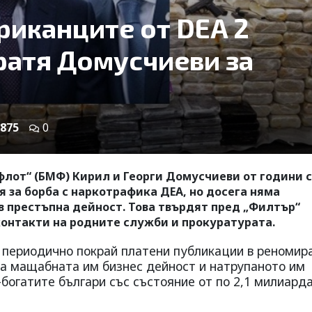
иканците от DEA 2
ратя Домусчиеви за
875
0
флот“ (БМФ) Кирил и Георги Домусчиеви от години с
 за борба с наркотрафика ДЕА, но досега няма
в престъпна дейност. Това твърдят пред „Филтър“
онтакти на родните служби и прокуратурата.
 периодично покрай платени публикации в реномир
 за мащабната им бизнес дейност и натрупаното им
богатите българи със състояние от по 2,1 милиард