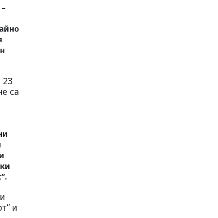
 –
чайно
я
ен
 23
че са
ни
н
и
ски
“.
ви
т” и