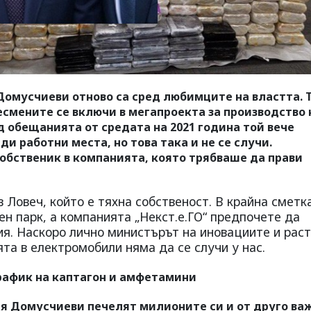
Домусчиеви отново са сред любимците на властта. 
есмените се включи в мегапроекта за производство 
д обещанията от средата на 2021 година той вече
ди работни места, но това така и не се случи.
бственик в компанията, която трябваше да прави
в Ловеч, който е тяхна собственост. В крайна сметк
н парк, а компанията „Некст.е.ГО“ предпочете да
ия. Наскоро лично министърът на иновациите и рас
та в електромобили няма да се случи у нас.
трафик на каптагон и амфетамини
тя Домусчиеви печелят милионите си и от друго ва