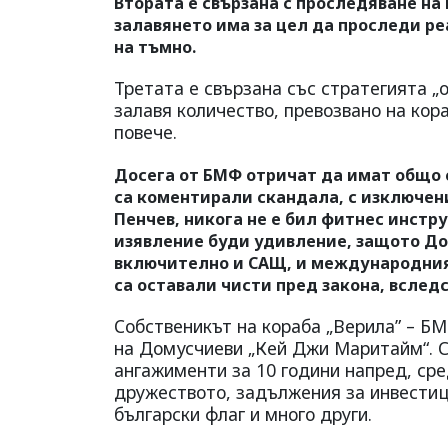
Втората е свързана с проследяване на 
залавянето има за цел да проследи ре
на тъмно.
Третата е свързана със стратегията „
залавя количество, превозвано на кора
повече.
Досега от БМФ отричат да имат общо с
са коментирали скандала, с изключен
Пенчев, никога не е бил фитнес инстр
изявление буди удивление, защото До
включително и САЩ, и международния
са оставали чисти пред закона, вследс
Собственикът на кораба „Верила” – БМ
на Домусчиеви „Кей Джи Маритайм“. С
ангажименти за 10 години напред, сре
дружеството, задължения за инвестици
български флаг и много други.