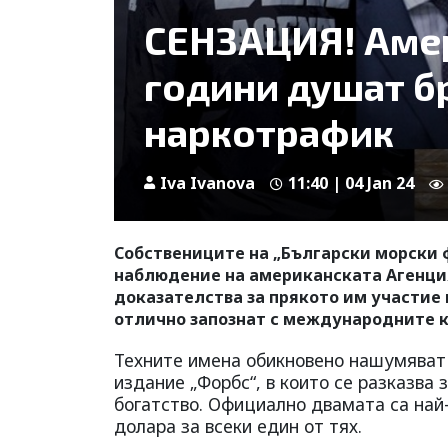
СЕНЗАЦИЯ! Амер
години душат б
наркотрафик
Iva Ivanova
11:40 | 04 Jan 24
Собствениците на „Български морски 
наблюдение на американската Агенция
доказателства за прякото им участие 
отлично запознат с международните к
Техните имена обикновено нашумяват
издание „Форбс“, в които се разказва
богатство. Официално двамата са най-
долара за всеки един от тях.