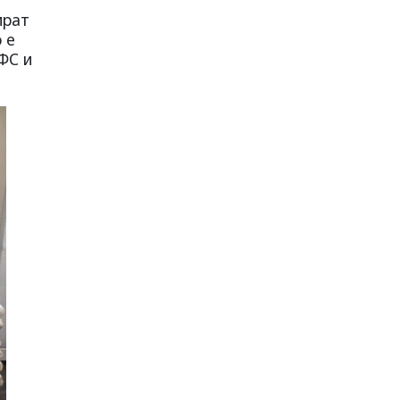
ират
 е
ФС и