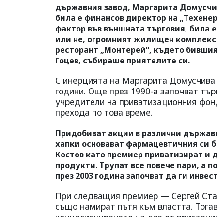
държавния завод, Маргарита Домусчи
била е финансов директор на „Техенер
фактор във външната търговия, била е
или не, огромният жилищен комплекс 
ресторант „Монтерей“, където бившия
Гоцев, събираше приятелите си.
С инерцията на Маргарита Домусчива 
години. Още през 1990-а започват търг
учредители на приватизационния фонд
прехода по това време.
Придобиват акции в различни държавн
хапки основават фармацевтичния си биз
Костов като премиер приватизират и 
продукти. Трупат все повече пари, а 
през 2003 година започват да ги инве
При следващия премиер — Сергей Ста
също намират пътя към властта. Тогава
концесионирането на два от пристани