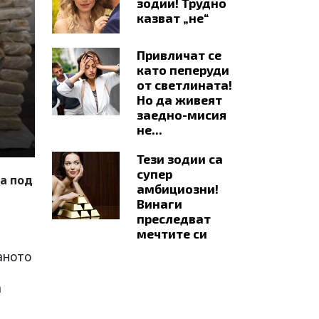
зодии! Трудно
казват „не“
Привличат се
като пеперуди
от светлината!
Но да живеят
заедно-мисия
не...
Тези зодии са
супер
а под
амбициозни!
Винаги
преследват
мечтите си
аното
а