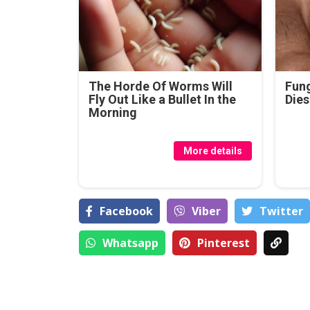
The Horde Of Worms Will
Fung
Fly Out Like a Bullet In the
Dies
Morning
More details
Facebook
Viber
Тwitter
Whatsapp
Pinterest