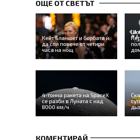
ОЩЕ ОТ СВЕТЪТ
Шо
Кейт Бланшет и борбата ѝ
Пер
да спи повече от четири
пол
часа на нощ
дом
4-тонна ракета на SpaceX
Ска
се разби в Луната с над
сут
8000 км/ч
дьо
КОМЕНТИРАЙ