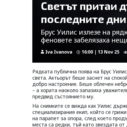
Светът притаи д
последните дни
Брус Уилис излезе на ряд
феновете забелязаха нещ
Iva Ivanova
16:00 | 13 Nov 25
Рядката публична поява на Брус Уилис
света. Актьорът беше заснет на споко
добро настроение. Беше облечен небре
– а хората наоколо запазиха уважите
предвид състоянието му.
На снимките се вижда как Уилис държи
специализирания екип, който се грижи
на парапет за опора, след което прод
места са редки, тъй като звездата о