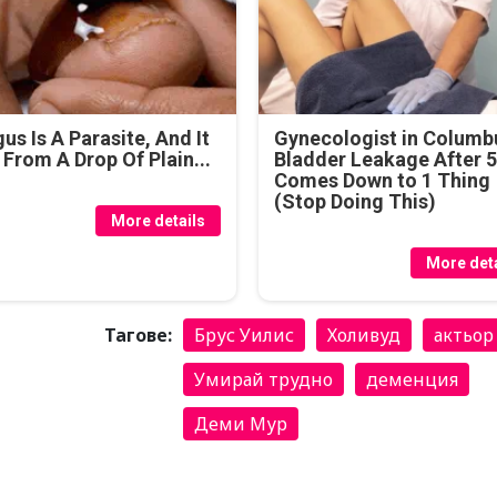
us Is A Parasite, And It
Gynecologist in Columb
 From A Drop Of Plain...
Bladder Leakage After 
Comes Down to 1 Thing
(Stop Doing This)
More details
More deta
Тагове:
Брус Уилис
Холивуд
актьор
Умирай трудно
деменция
Деми Мур