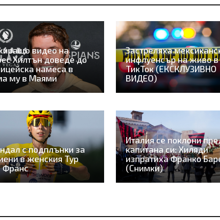
киращо видео на
Застреляха мексиканс
ес Хилтън доведе до
инфлуенсър на живо в
ицейска намеса в
ТикТок (ЕКСКЛУЗИВНО
а му в Маями
ВИДЕО)
Италия се поклони пре
ндал с подплънки за
капитана си: Хиляди
иени в женския Тур
изпратиха Франко Бар
 Франс
(Снимки)