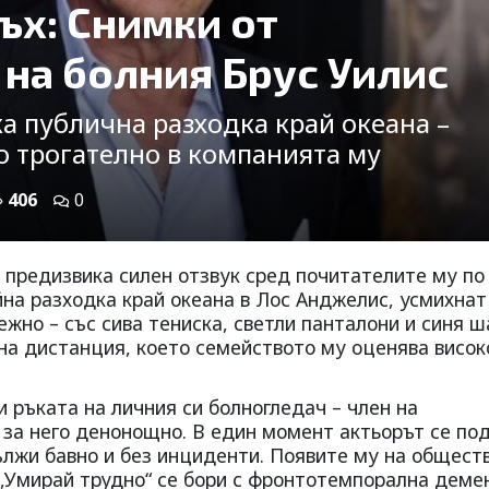
ъх: Снимки от
 на болния Брус Уилис
ка публична разходка край океана –
о трогателно в компанията му
406
0
 предизвика силен отзвук сред почитателите му по
йна разходка край океана в Лос Анджелис, усмихнат 
жно – със сива тениска, светли панталони и синя ш
лна дистанция, което семейството му оценява висок
 ръката на личния си болногледач – член на
 за него денонощно. В един момент актьорът се по
ължи бавно и без инциденти. Появите му на общест
т „Умирай трудно“ се бори с фронтотемпорална деме