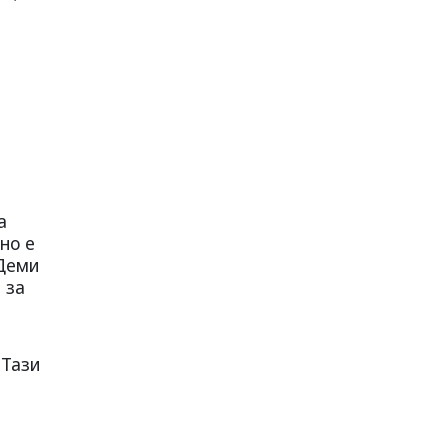
а
но е
 Деми
 за
 Тази