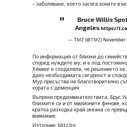
– заболяване, което засяга зоните в м
Bruce Willis Spot
Angeles
https://t.
— TMZ (@TMZ)
November 
По информация от близки до семейств
според нуждите му, и е под постоянн
Хеминг е споделяла, че решението за 
дало необходимата сигурност и споко
Мур присъства на благотворително съб
хората с деменция.
Въпреки предизвикателствата, Брус У
близките си и от милионите фенове, к
кратка разходка край океана се превъ
внимание.
Източник: blitz.bg