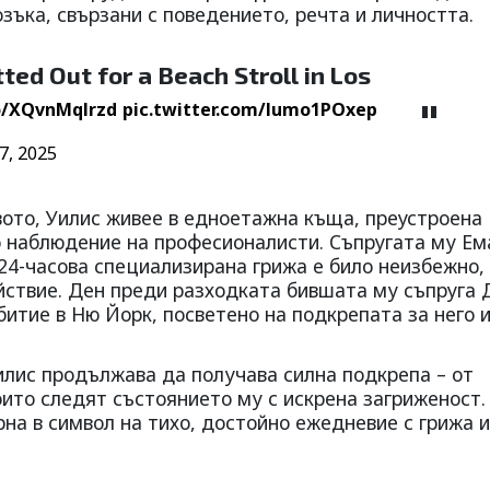
озъка, свързани с поведението, речта и личността.
ted Out for a Beach Stroll in Los
co/XQvnMqlrzd
pic.twitter.com/lumo1POxep
7, 2025
ото, Уилис живее в едноетажна къща, преустроена
о наблюдение на професионалисти. Съпругата му Ем
24-часова специализирана грижа е било неизбежно, 
йствие. Ден преди разходката бившата му съпруга
итие в Ню Йорк, посветено на подкрепата за него и
илис продължава да получава силна подкрепа – от
оито следят състоянието му с искрена загриженост.
рна в символ на тихо, достойно ежедневие с грижа и