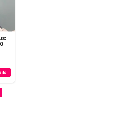
us:
50
ils