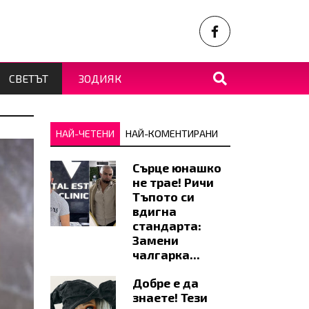
СВЕТЪТ
ЗОДИЯК
НАЙ-ЧЕТЕНИ
НАЙ-КОМЕНТИРАНИ
Сърце юнашко
не трае! Ричи
Тъпото си
вдигна
стандарта:
Замени
чалгарка...
Добре е да
знаете! Тези