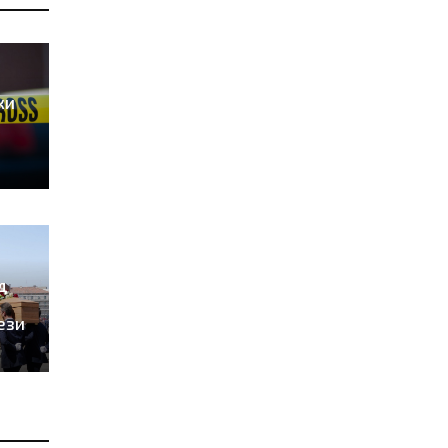
ки
д
ези