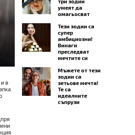
три зодии
умеят да
омагьосват
Тези зодии са
супер
амбициозни!
Винаги
преследват
мечтите си
Мъжете от тези
зодии са
и в
зетьове мечта!
апка
Те са
о
идеалните
съпрузи
дпря
вени
нция