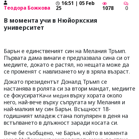
16:51 | 05 Feb
Tеодора Божкова
25
1078
0
В момента учи в Нюйоркския
университет
Барън е единственият син на Мелания Тръмп.
Първата дама винаги е предпазвала сина си от
медиите, докато е растял, но нещата може да
се променят с навлизането му в зряла възраст.
Докато президентът Доналд Тръмп се
настанява в ролята си за втори мандат, медиите
се фокусират
върху хората около
Качи медия
него, най-вече върху съпругата му Мелания и
най-малкия му син Барън. Всъщност 18-
годишният младеж стана популярен в деня на
встъпването в длъжност заради косата си.
Вече бе съобщено, че Барън, който в момента