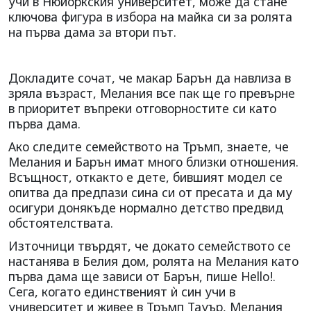
учи в Нюйоркския университет, може да стане
ключова фигура в избора на майка си за ролята
на първа дама за втори път.
Докладите сочат, че макар Барън да навлиза в
зряла възраст, Мелания все пак ще го превърне
в приоритет въпреки отговорностите си като
първа дама.
Ако следите семейството на Тръмп, знаете, че
Мелания и Барън имат много близки отношения.
Всъщност, откакто е дете, бившият модел се
опитва да предпази сина си от пресата и да му
осигури донякъде нормално детство предвид
обстоятелствата.
Източници твърдят, че докато семейството се
настанява в Белия дом, ролята на Мелания като
първа дама ще зависи от Барън, пише Hello!.
Сега, когато единственият ѝ син учи в
университет и живее в Тръмп Тауър, Мелания