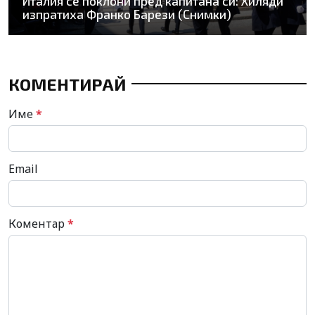
Италия се поклони пред капитана си: Хиляди
изпратиха Франко Барези (Снимки)
КОМЕНТИРАЙ
Име
*
Email
Коментар
*