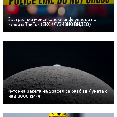
Застреляха мексикански инфлуенсър на
живо в ТикТок (ЕКСКЛУЗИВНО ВИДЕО)
4-тонна ракета на SpaceX се разби в Луната с
над 8000 км/ч