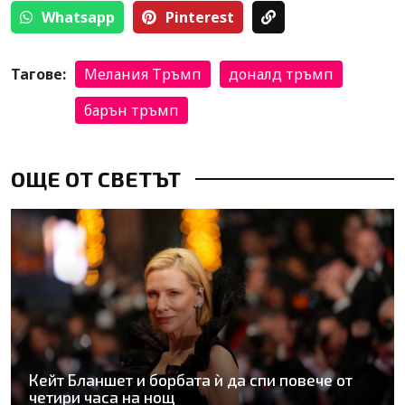
Whatsapp
Pinterest
Тагове:
Мелания Тръмп
доналд тръмп
барън тръмп
ОЩЕ ОТ СВЕТЪТ
Кейт Бланшет и борбата ѝ да спи повече от
четири часа на нощ