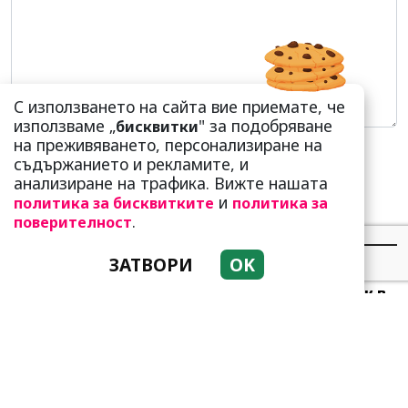
С използването на сайта вие приемате, че
използваме „
" за подобряване
бисквитки
на преживяването, персонализиране на
съдържанието и рекламите, и
анализиране на трафика. Вижте нашата
и
политика за бисквитките
политика за
.
поверителност
НАЙ-ЧЕТЕНИ
НАЙ-КОМЕНТИРАНИ
ЗАТВОРИ
OK
Много скоро! Тези три
зодии ще получат „нож в
гърба“ (Ще бъдат
предаде...