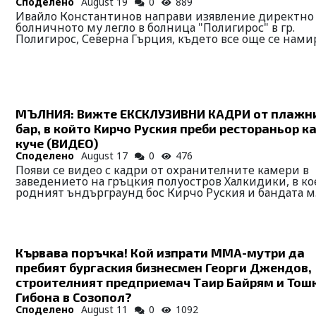
Споделено
August 19
0
889
Ивайло Константинов направи изявление директно
болничното му легло в болница "Полигирос" в гр.
Полигирос, Северна Гърция, където все още се намира
МЪЛНИЯ: Вижте ЕКСКЛУЗИВНИ КАДРИ от плажн
бар, в който Кирчо Руския преби рестораньор к
куче (ВИДЕО)
Споделено
August 17
0
476
Появи се видео с кадри от охранителните камери в
заведението на гръцкия полуостров Халкидики, в ко
родният ъндърграунд бос Кирчо Руския и бандата м..
Кървава поръчка! Кой изпрати ММА-мутри да
пребият бургаския бизнесмен Георги Джендов,
строителният предприемач Таир Байрям и Тош
Гибона в Созопол?
Споделено
August 11
0
1092