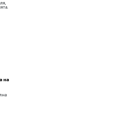
ля,
ята.
а на
лна