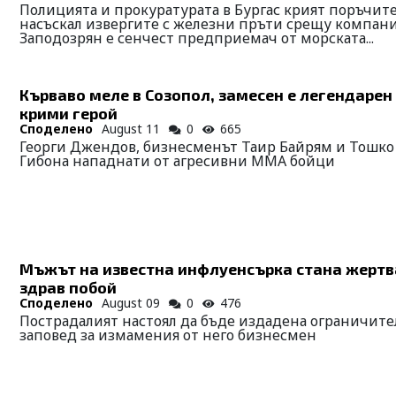
Полицията и прокуратурата в Бургас крият поръчите
насъскал извергите с железни пръти срещу компани
Заподозрян е сенчест предприемач от морската...
Кърваво меле в Созопол, замесен е легендарен
крими герой
Споделено
August 11
0
665
Георги Джендов, бизнесменът Таир Байрям и Тошко
Гибона нападнати от агресивни ММА бойци
Мъжът на известна инфлуенсърка стана жертв
здрав побой
Споделено
August 09
0
476
Пострадалият настоял да бъде издадена ограничите
заповед за измамения от него бизнесмен