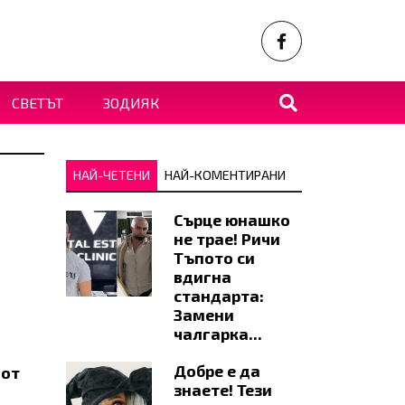
СВЕТЪТ
ЗОДИЯК
НАЙ-ЧЕТЕНИ
НАЙ-КОМЕНТИРАНИ
Сърце юнашко
не трае! Ричи
Тъпото си
вдигна
стандарта:
Замени
чалгарка...
Добре е да
 от
знаете! Тези