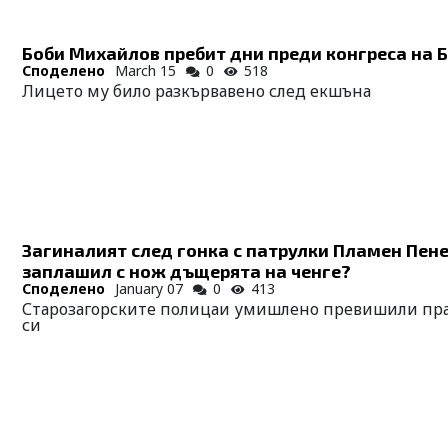
Боби Михайлов пребит дни преди конгреса на 
Споделено
March 15
0
518
Лицето му било разкървавено след екшъна
Загиналият след гонка с патрулки Пламен Пен
заплашил с нож дъщерята на ченге?
Споделено
January 07
0
413
Старозагорските полицаи умишлено превишили пр
си