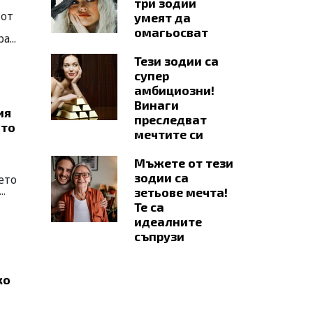
три зодии
 от
умеят да
омагьосват
...
Тези зодии са
супер
амбициозни!
Винаги
ия
преследват
ато
мечтите си
Мъжете от тези
зодии са
ето
.
зетьове мечта!
Те са
идеалните
съпрузи
ко