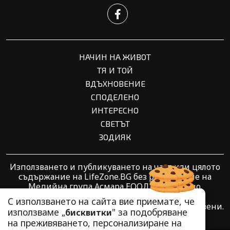
НАЧИН НА ЖИВОТ
ТЯ И ТОЙ
ВДЪХНОВЕНИЕ
СПОДЕЛЕНО
ИНТЕРЕСНО
СВЕТЪТ
ЗОДИЯК
Използването и публикуването на част или цялото
съдържание на LifeZone.BG без разрешение на
Медийна група Асмара ЕООД е забранено.
С използването на сайта вие приемате, че
© 2010 - 2026 | LifeZone.BG. Всички права запазени.
използваме „
" за подобряване
бисквитки
на преживяването, персонализиране на