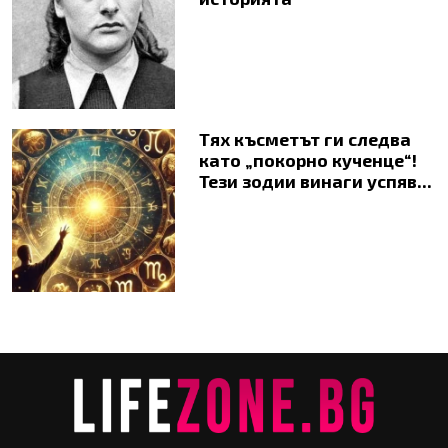
Тях късметът ги следва
като „покорно кученце“!
Тези зодии винаги успяв...