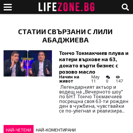
СТАТИИ СВЪРЗАНИ С ЛИЛИ
АБАДЖИЕВА
Тончо Токмакчиев плува и
катери върхове на 63,
докато върти бизнес с
розово масло
Начин на
May
живот
11
0
147
Легендарният актьор и
водещ на „Вечерното шоу“
по БНТ Тончо Токмакчиев
посрещна своя 63-ти рожден
ден в чужбина, чувствайки
се по-улегнал и реализира...
НАЙ-ЧЕТЕНИ
НАЙ-КОМЕНТИРАНИ