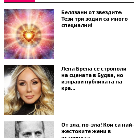
Белязани от звездите:
Тези три зодии са много
специални!
Лепа Брена се строполи
на сцената в Будва, но
изправи публиката на
кра...
От зла, по-зла! Кои са най-
жестоките жени в
историята