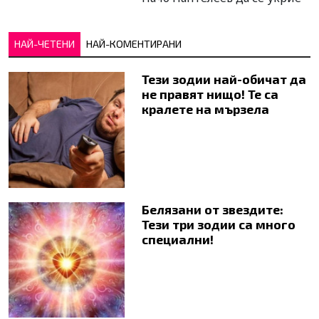
НАЙ-ЧЕТЕНИ
НАЙ-КОМЕНТИРАНИ
Тези зодии най-обичат да
не правят нищо! Те са
кралете на мързела
Белязани от звездите:
Тези три зодии са много
специални!