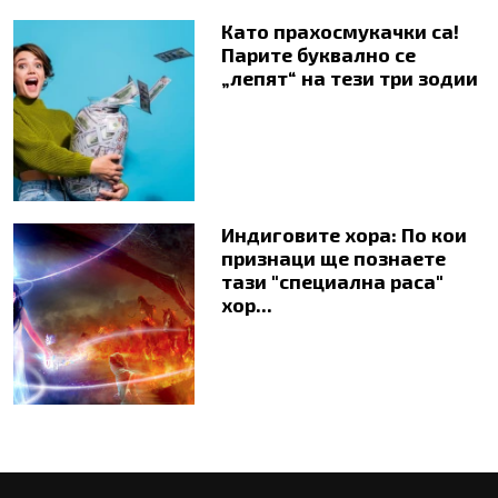
Като прахосмукачки са!
Парите буквално се
„лепят“ на тези три зодии
Индиговите хора: По кои
признаци ще познаете
тази "специална раса"
хор...