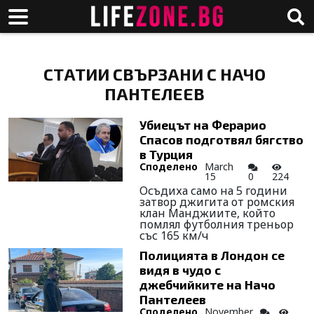
СТАТИИ СВЪРЗАНИ С НАЧО
ПАНТЕЛЕЕВ
Убиецът на Ферарио
Спасов подготвял бягство
в Турция
Споделено
March
15
0
224
Осъдиха само на 5 години
затвор джигита от ромския
клан Манджиите, който
помлял футболния треньор
със 165 км/ч
Полицията в Лондон се
видя в чудо с
джебчийките на Начо
Пантелеев
Споделено
November