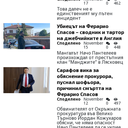
17
0
462
Това далеч не е
единственият му пътен
инцидент
Убиецът на Ферарио
Спасов – сводник и тартор
на джебчийките в Англия
Споделено
November
15
0
448
Мангалът Начо Пантелеев
произхождал от престъпния
клан “Манджите” в Лясковец
Сарафов вика за
обяснение прокурора,
пуснал шофьора,
причинил смъртта на
Ферарио Спасов
Споделено
November
12
0
497
Обвинителят от Окръжната
прокуратура във Велико
Търново Йордан Кожухаров
обясни, че няма опасност
Начо Пантелеев да се укрие