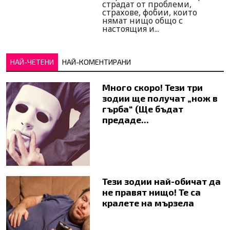
страдат от проблеми,
страхове, фобии, които
нямат нищо общо с
настоящия и...
НАЙ-ЧЕТЕНИ
НАЙ-КОМЕНТИРАНИ
Много скоро! Тези три
зодии ще получат „нож в
гърба“ (Ще бъдат
предаде...
Тези зодии най-обичат да
не правят нищо! Те са
кралете на мързела