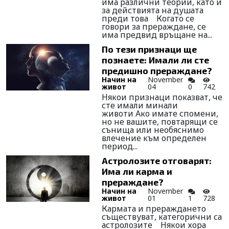
има различни теории, като и
за действията на душата
преди това Когато се
говори за прераждане, се
има предвид връщане на...
По тези признаци ще
познаете: Имали ли сте
предишно прераждане?
Начин на
November
живот
04
0
742
Някои признаци показват, че
сте имали минали
животи Ако имате спомени,
но не вашите, повтарящи се
сънища или необяснимо
влечение към определен
период...
Астролозите отговарят:
Има ли карма и
прераждане?
Начин на
November
живот
01
1
728
Кармата и прераждането
съществуват, категорични са
астролозите Някои хора