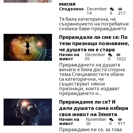
мисия
Споделено
December
14
0
217
Тя била категорична, че
съхранението на погребални
снимки бави прераждането
Прераждали ли сме се: По
тези признаци познаваме,
че душата ни е стара
Начин на
December
живот
05
0
1022
Прераждането на душата
винаги е била доста спорна
тема Специалистите обаче
са категорични, че
съществуват някои
признаци, които издават
прераждането н...
Прераждаме ли се? И
дали душата сама избира
своя живот на Земята
Начин на
November
живот
26
0
917
Прераждаме ли се, за това