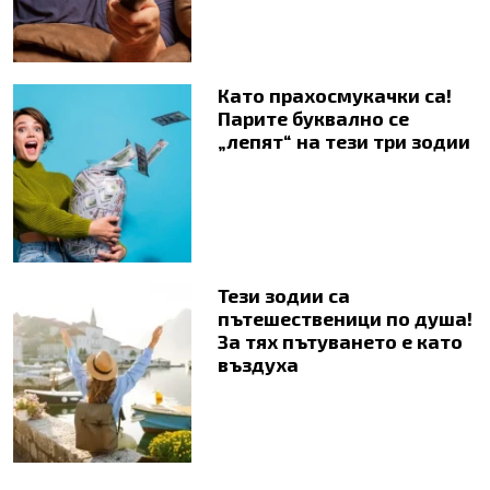
Като прахосмукачки са!
Парите буквално се
„лепят“ на тези три зодии
Тези зодии са
пътешественици по душа!
За тях пътуването е като
въздуха