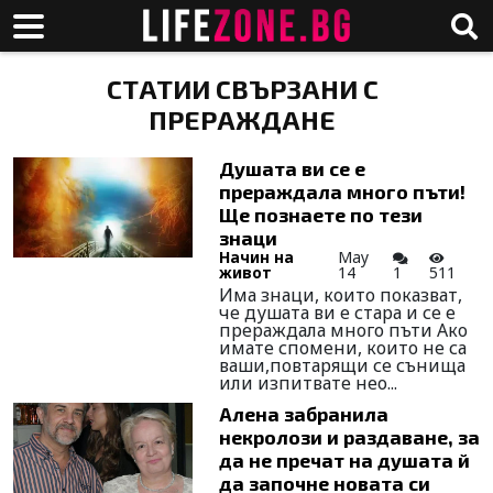
СТАТИИ СВЪРЗАНИ С
ПРЕРАЖДАНЕ
Душата ви се е
прераждала много пъти!
Ще познаете по тези
знаци
Начин на
May
живот
14
1
511
Има знаци, които показват,
че душата ви е стара и се е
прераждала много пъти Ако
имате спомени, които не са
ваши,повтарящи се сънища
или изпитвате нео...
Алена забранила
некролози и раздаване, за
да не пречат на душата й
да започне новата си