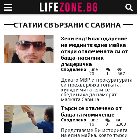
СТАТИИ СВЪРЗАНИ С САВИНА
Хепи енд! Благодарение
на медиите една майка
откри отвлечената си от
баща-насилник
дъщеричка
Споделено
June
20
1
567
Докато МВР и прокуратурата
си прехвърляха топката,
хиляди читатели се
обединиха да намерят
малката Савина
Търси се отвлечено от
бащата момиченце
Споделено
June
16
0
2303
Представяме Ви историята
на една майка, която търси