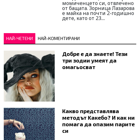
момиченцето си, отвлечено
от бащата. Зорница Лазарова
е майка на почти 2-годишно
дете, като от 23....
НАЙ-ЧЕТЕНИ
НАЙ-КОМЕНТИРАНИ
Добре е да знаете! Тези
три зодии умеят да
омагьосват
Какво представлява
методът Kaкебо? И как ни
помага да опазим парите
си