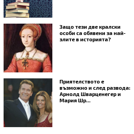
Защо тези две кралски
особи са обявени за най-
злите в историята?
Приятелството е
възможно и след развода:
Арнолд Шварценегер и
Мария Шр...